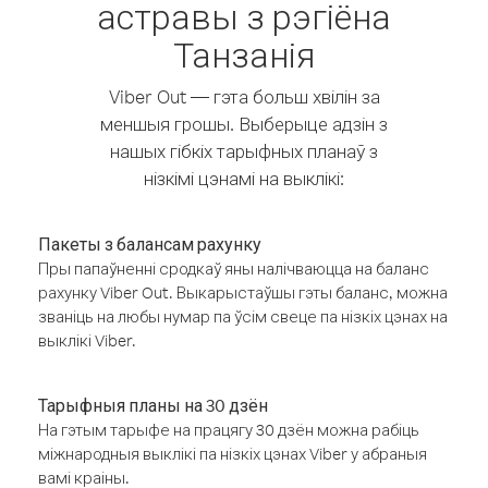
астравы з рэгіёна
Танзанія
Viber Out — гэта больш хвілін за
меншыя грошы. Выберыце адзін з
нашых гібкіх тарыфных планаў з
нізкімі цэнамі на выклікі:
Пакеты з балансам рахунку
Пры папаўненні сродкаў яны налічваюцца на баланс
рахунку Viber Out. Выкарыстаўшы гэты баланс, можна
званіць на любы нумар па ўсім свеце па нізкіх цэнах на
выклікі Viber.
Тарыфныя планы на 30 дзён
На гэтым тарыфе на працягу 30 дзён можна рабіць
міжнародныя выклікі па нізкіх цэнах Viber у абраныя
вамі краіны.