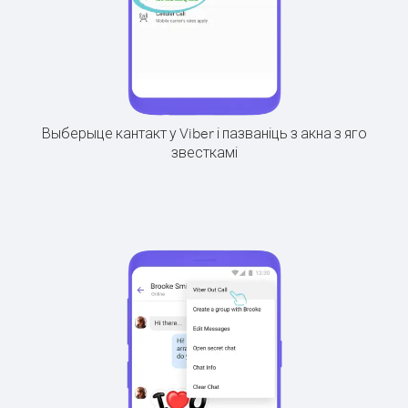
Выберыце кантакт у Viber і пазваніць з акна з яго
звесткамі