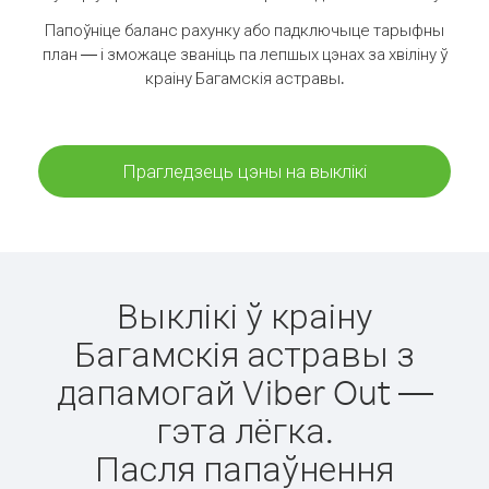
Папоўніце баланс рахунку або падключыце тарыфны
план — і зможаце званіць па лепшых цэнах за хвіліну ў
краіну Багамскія астравы.
Прагледзець цэны на выклікі
Выклікі ў краіну
Багамскія астравы з
дапамогай Viber Out —
гэта лёгка.
Пасля папаўнення