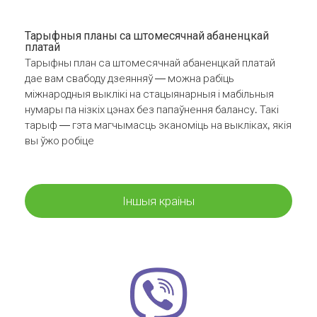
Тарыфныя планы са штомесячнай абаненцкай
платай
Тарыфны план са штомесячнай абаненцкай платай
дае вам свабоду дзеянняў — можна рабіць
міжнародныя выклікі на стацыянарныя і мабільныя
нумары па нізкіх цэнах без папаўнення балансу. Такі
тарыф — гэта магчымасць эканоміць на выкліках, якія
вы ўжо робіце
Іншыя краіны