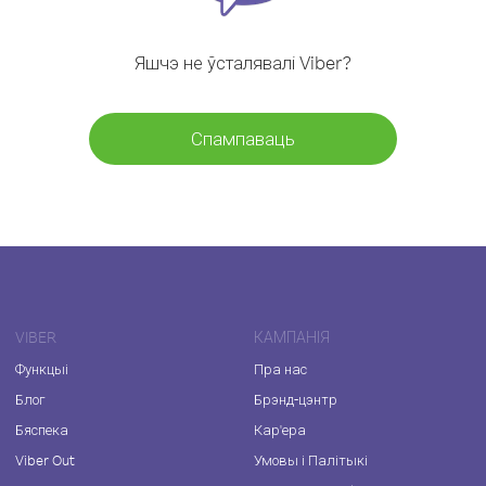
Яшчэ не ўсталявалі Viber?
Спампаваць
VIBER
КАМПАНІЯ
Функцыі
Пра нас
Блог
Брэнд-цэнтр
Бяспека
Кар'ера
Viber Out
Умовы і Палітыкі