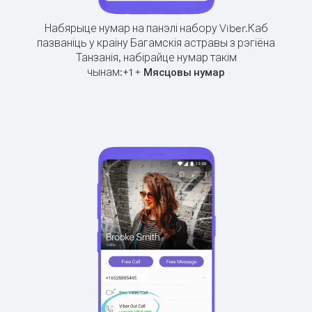
Набярыце нумар на панэлі набору Viber.
Каб
пазваніць у краіну Багамскія астравы з рэгіёна
Танзанія, набірайце нумар такім
чынам:
+
+
1
Мясцовы нумар