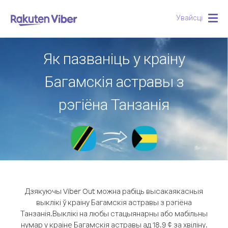
Увайсці
Togg
navig
Як пазваніць у краіну
Багамскія астравы з
рэгіёна Танзанія
Дзякуючы Viber Out можна рабіць высакаякасныя
выклікі ў краіну Багамскія астравы з рэгіёна
Танзанія.
Выклікі на любы стацыянарны або мабільны
нумар у краіне Багамскія астравы ад 18.9 ¢ за хвіліну.