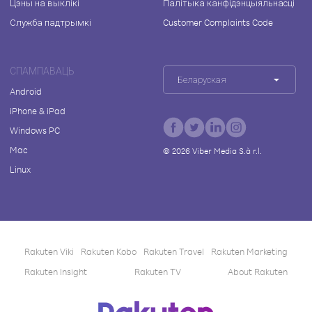
Цэны на выклікі
Палітыка канфідэнцыяльнасці
Служба падтрымкі
Customer Complaints Code
СПАМПАВАЦЬ
Беларуская
Android
iPhone & iPad
Windows PC
Mac
©
2026
Viber Media S.à r.l.
Linux
Rakuten Viki
Rakuten Kobo
Rakuten Travel
Rakuten Marketing
Rakuten Insight
Rakuten TV
About Rakuten