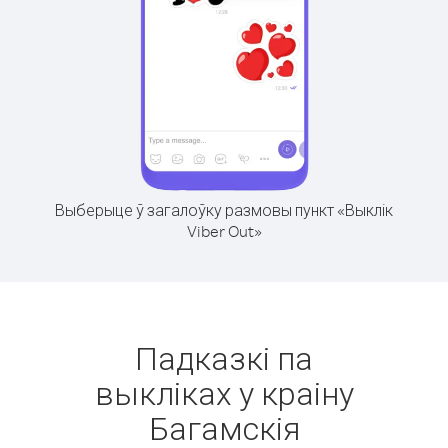
Выберыце ў загалоўку размовы пункт «Выклік
Viber Out»
Падказкі па
выкліках у краіну
Багамскія