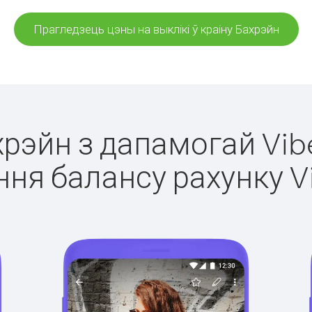
Прагледзець цэны на выклікі ў краіну Бахрэйн
хрэйн з дапамогай Vib
ня балансу рахунку V