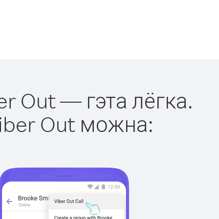
er Out — гэта лёгка.
iber Out можна: