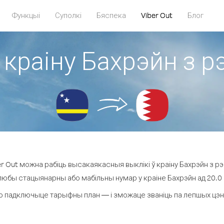
Функцыі
Суполкі
Бяспека
Viber Out
Блог
 краіну Бахрэйн з 
r Out можна рабіць высакаякасныя выклікі ў краіну Бахрэйн з рэ
 любы стацыянарны або мабільны нумар у краіне Бахрэйн ад 20.0 ¢ 
о падключыце тарыфны план — і зможаце званіць па лепшых цэнах 