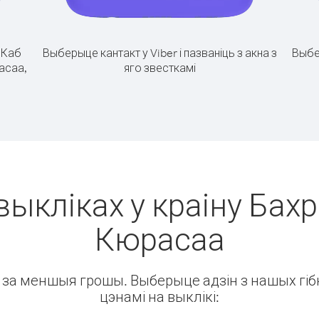
.
Каб
Выберыце кантакт у Viber і пазваніць з акна з
Выбе
расаа,
яго звесткамі
выкліках у краіну Бахр
Кюрасаа
ін за меншыя грошы. Выберыце адзін з нашых гібк
цэнамі на выклікі: