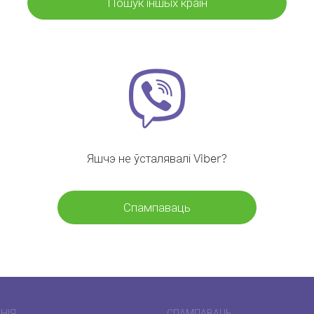
Пошук іншых краін
Яшчэ не ўсталявалі Viber?
Спампаваць
НІЯ
СПАМПАВАЦЬ