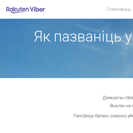
Спампаваць
Як пазваніць у
Дзякуючы Vibe
Выклікі на
Папоўніце баланс рахунку аб