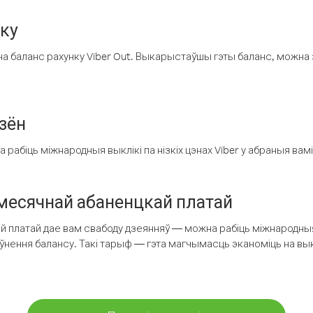
нку
а баланс рахунку Viber Out. Выкарыстаўшы гэты баланс, можна 
зён
рабіць міжнародныя выклікі па нізкіх цэнах Viber у абраныя вамі
есячнай абаненцкай платай
 платай дае вам свабоду дзеянняў — можна рабіць міжнародныя 
аўнення балансу. Такі тарыф — гэта магчымасць эканоміць на выкл