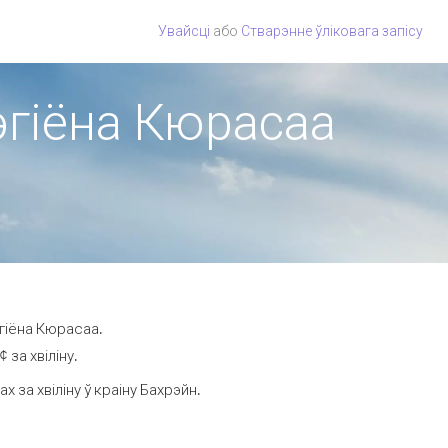
Увайсці
або
Стварэнне ўліковага запісу
рэгіёна Кюрасаа
гіёна Кюрасаа.
за хвіліну.
за хвіліну ў краіну Бахрэйн.