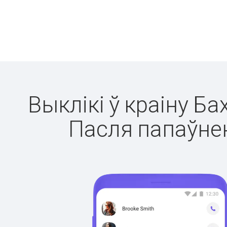
Выклікі ў краіну Ба
Пасля папаўнен