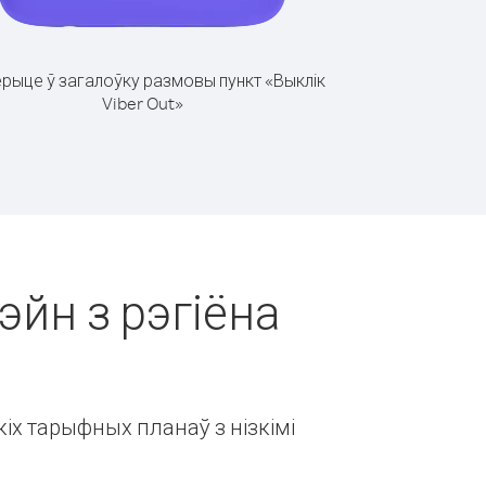
рыце ў загалоўку размовы пункт «Выклік
Viber Out»
эйн з рэгіёна
іх тарыфных планаў з нізкімі