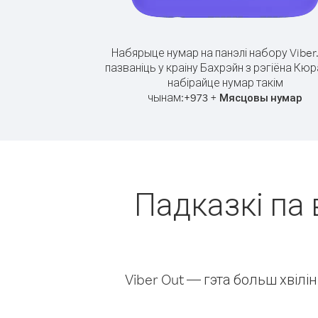
Набярыце нумар на панэлі набору Viber
пазваніць у краіну Бахрэйн з рэгіёна Кю
набірайце нумар такім
чынам:
+
+
973
Мясцовы нумар
Падказкі па 
Viber Out — гэта больш хвіл