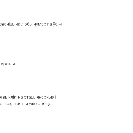
званіць на любы нумар па ўсім
 краіны.
выклікі на стацыянарныя і
іках, якія вы ўжо робіце