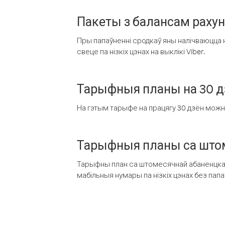
Пакеты з балансам раху
Пры папаўненні сродкаў яны налічваюцца н
свеце па нізкіх цэнах на выклікі Viber.
Тарыфныя планы на 30 д
На гэтым тарыфе на працягу 30 дзён можна 
Тарыфныя планы са штом
Тарыфны план са штомесячнай абаненцкай
мабільныя нумары па нізкіх цэнах без пап