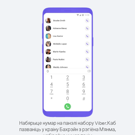
Набярыце нумар на панэлі набору Viber.
Каб
пазваніць у краіну Бахрэйн з рэгіёна М'янма,