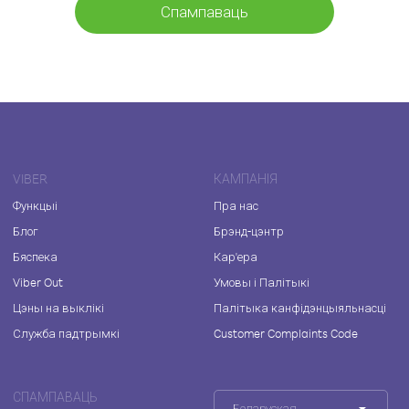
Спампаваць
VIBER
КАМПАНІЯ
Функцыі
Пра нас
Блог
Брэнд-цэнтр
Бяспека
Кар'ера
Viber Out
Умовы і Палітыкі
Цэны на выклікі
Палітыка канфідэнцыяльнасці
Служба падтрымкі
Customer Complaints Code
СПАМПАВАЦЬ
Беларуская