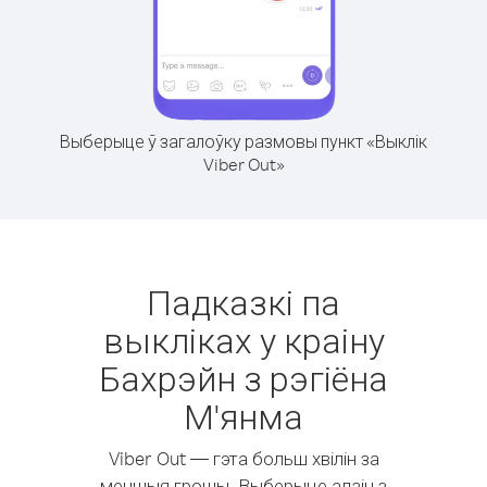
Выберыце ў загалоўку размовы пункт «Выклік
Viber Out»
Падказкі па
выкліках у краіну
Бахрэйн з рэгіёна
М'янма
Viber Out — гэта больш хвілін за
меншыя грошы. Выберыце адзін з