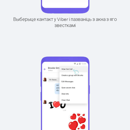
Выберыце кантакт у Viber і пазваніць з акна з яго
звесткамі