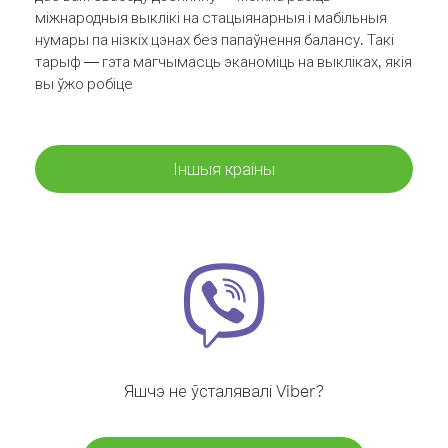
міжнародныя выклікі на стацыянарныя і мабільныя
нумары па нізкіх цэнах без папаўнення балансу. Такі
тарыф — гэта магчымасць эканоміць на выкліках, якія
вы ўжо робіце
Іншыя краіны
Яшчэ не ўсталявалі Viber?