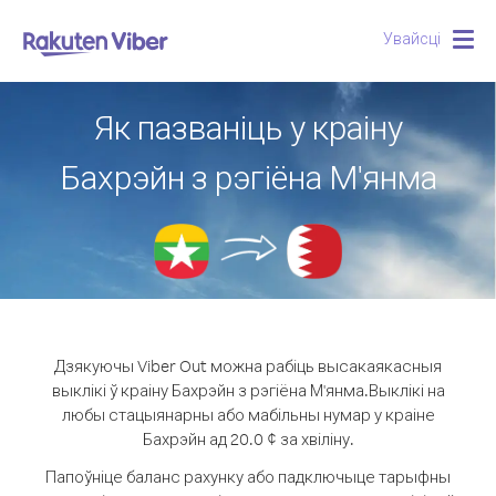
Увайсці
Togg
navig
Як пазваніць у краіну
Бахрэйн з рэгіёна М'янма
Дзякуючы Viber Out можна рабіць высакаякасныя
выклікі ў краіну Бахрэйн з рэгіёна М'янма.
Выклікі на
любы стацыянарны або мабільны нумар у краіне
Бахрэйн ад 20.0 ¢ за хвіліну.
Папоўніце баланс рахунку або падключыце тарыфны