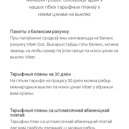
нашых гібкіх тарыфных планаў з
нізкімі цэнамі на выклікі:
Пакеты з балансам рахунку
Пры папаўненні сродкаў яны налічваюцца на баланс
рахунку Viber Out. Выкарыстаўшы гэты баланс, можна
званіць на любы нумар па ўсім свеце па нізкіх цэнах на
выклікі Viber.
Тарыфныя планы на 30 дзён
На гэтым тарыфе на працягу 30 дзён можна рабіць
міжнародныя выклікі па нізкіх цэнах Viber у абраныя
вамі краіны.
Тарыфныя планы са штомесячнай абаненцкай
платай
Тарыфны план са штомесячнай абаненцкай платай
дае вам свабоду дзеянняў — можна рабіць