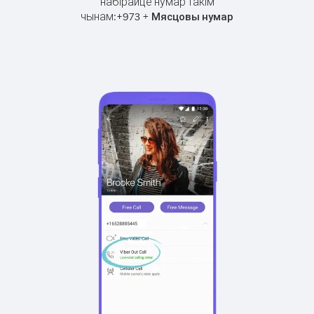
набірайце нумар такім
чынам:
+
+
973
Мясцовы нумар