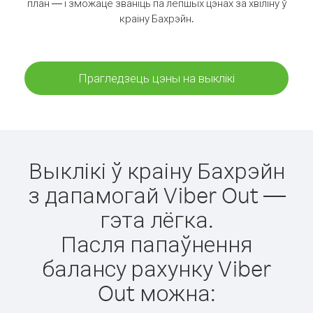
план — і зможаце званіць па лепшых цэнах за хвіліну ў
краіну Бахрэйн.
Прагледзець цэны на выклікі
Выклікі ў краіну Бахрэйн
з дапамогай Viber Out —
гэта лёгка.
Пасля папаўнення
балансу рахунку Viber
Out можна: