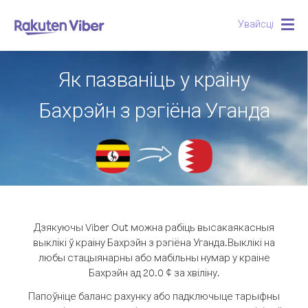
Увайсці
Togg
navig
Як пазваніць у краіну
Бахрэйн з рэгіёна Уганда
Дзякуючы Viber Out можна рабіць высакаякасныя
выклікі ў краіну Бахрэйн з рэгіёна Уганда.
Выклікі на
любы стацыянарны або мабільны нумар у краіне
Бахрэйн ад 20.0 ¢ за хвіліну.
Папоўніце баланс рахунку або падключыце тарыфны