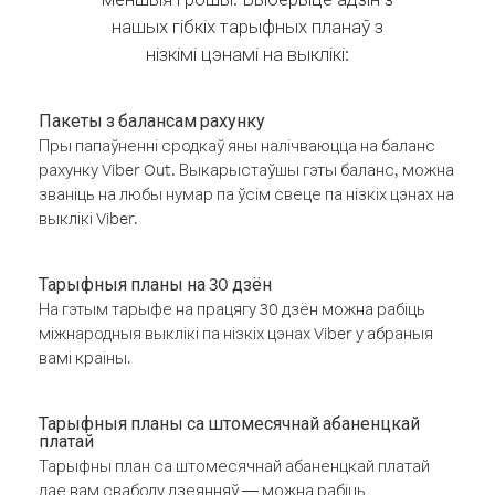
нашых гібкіх тарыфных планаў з
нізкімі цэнамі на выклікі:
Пакеты з балансам рахунку
Пры папаўненні сродкаў яны налічваюцца на баланс
рахунку Viber Out. Выкарыстаўшы гэты баланс, можна
званіць на любы нумар па ўсім свеце па нізкіх цэнах на
выклікі Viber.
Тарыфныя планы на 30 дзён
На гэтым тарыфе на працягу 30 дзён можна рабіць
міжнародныя выклікі па нізкіх цэнах Viber у абраныя
вамі краіны.
Тарыфныя планы са штомесячнай абаненцкай
платай
Тарыфны план са штомесячнай абаненцкай платай
дае вам свабоду дзеянняў — можна рабіць