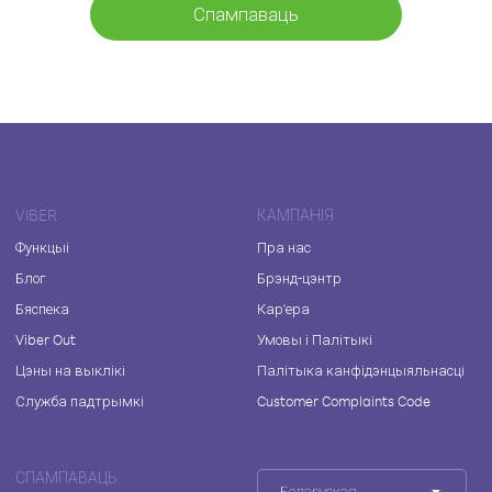
Спампаваць
VIBER
КАМПАНІЯ
Функцыі
Пра нас
Блог
Брэнд-цэнтр
Бяспека
Кар'ера
Viber Out
Умовы і Палітыкі
Цэны на выклікі
Палітыка канфідэнцыяльнасці
Служба падтрымкі
Customer Complaints Code
СПАМПАВАЦЬ
Беларуская