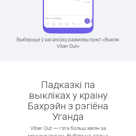
Выберыце ў загалоўку размовы пункт «Выклік
Viber Out»
Падказкі па
выкліках у краіну
Бахрэйн з рэгіёна
Уганда
Viber Out — гэта больш хвілін за
меншыя грошы. Выберыце адзін з