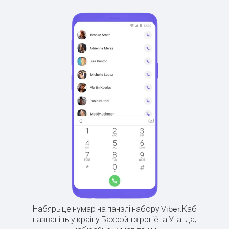
Набярыце нумар на панэлі набору Viber.
Каб
пазваніць у краіну Бахрэйн з рэгіёна Уганда,