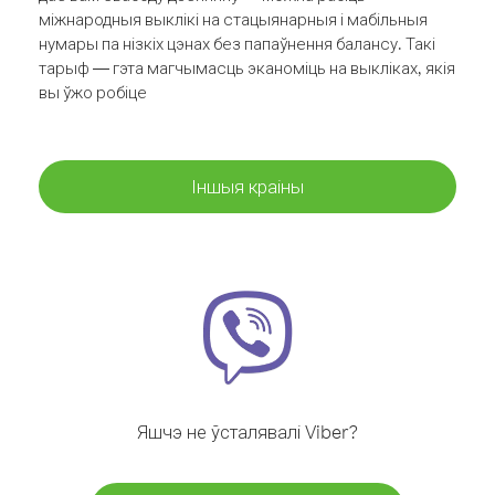
міжнародныя выклікі на стацыянарныя і мабільныя
нумары па нізкіх цэнах без папаўнення балансу. Такі
тарыф — гэта магчымасць эканоміць на выкліках, якія
вы ўжо робіце
Іншыя краіны
Яшчэ не ўсталявалі Viber?