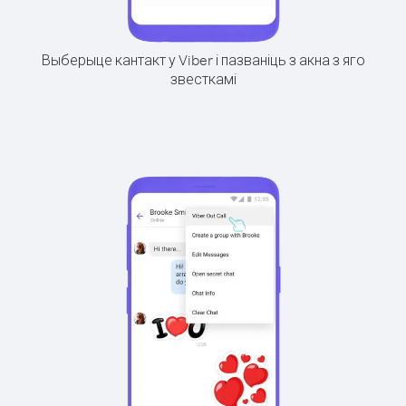
Выберыце кантакт у Viber і пазваніць з акна з яго
звесткамі