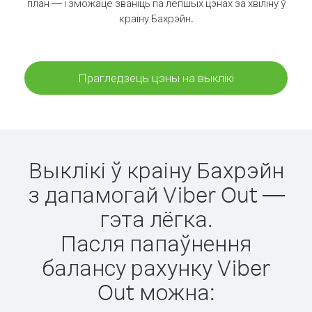
план — і зможаце званіць па лепшых цэнах за хвіліну ў
краіну Бахрэйн.
Прагледзець цэны на выклікі
Выклікі ў краіну Бахрэйн
з дапамогай Viber Out —
гэта лёгка.
Пасля папаўнення
балансу рахунку Viber
Out можна: