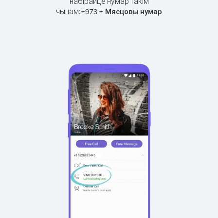
набірайце нумар такім
чынам:
+
+
973
Мясцовы нумар