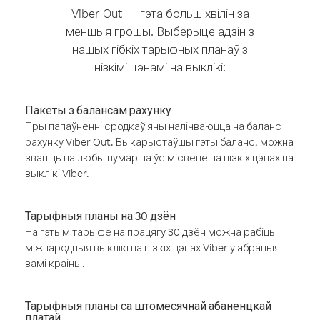
Viber Out — гэта больш хвілін за
меншыя грошы. Выберыце адзін з
нашых гібкіх тарыфных планаў з
нізкімі цэнамі на выклікі:
Пакеты з балансам рахунку
Пры папаўненні сродкаў яны налічваюцца на баланс
рахунку Viber Out. Выкарыстаўшы гэты баланс, можна
званіць на любы нумар па ўсім свеце па нізкіх цэнах на
выклікі Viber.
Тарыфныя планы на 30 дзён
На гэтым тарыфе на працягу 30 дзён можна рабіць
міжнародныя выклікі па нізкіх цэнах Viber у абраныя
вамі краіны.
Тарыфныя планы са штомесячнай абаненцкай
платай