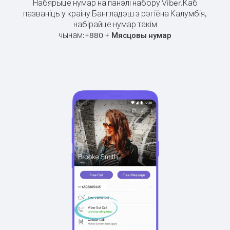
Набярыце нумар на панэлі набору Viber.
Каб
пазваніць у краіну Бангладэш з рэгіёна Калумбія,
набірайце нумар такім
чынам:
+
+
880
Мясцовы нумар