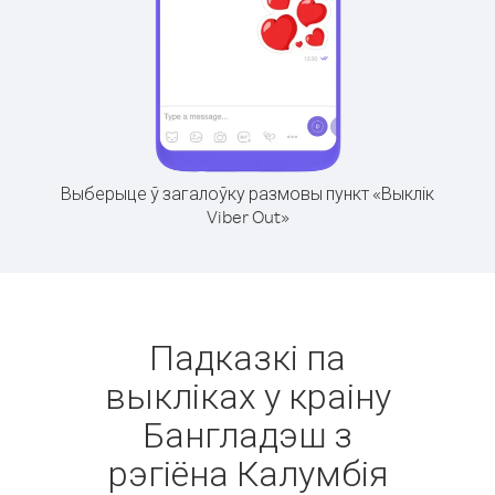
Выберыце ў загалоўку размовы пункт «Выклік
Viber Out»
Падказкі па
выкліках у краіну
Бангладэш з
рэгіёна Калумбія