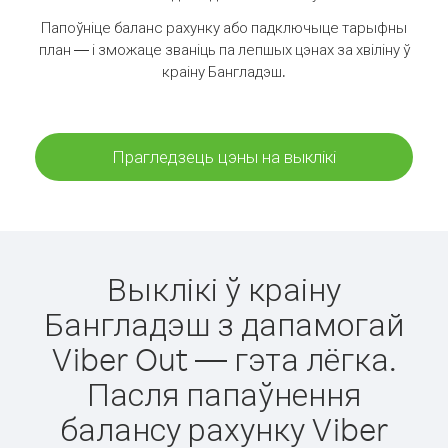
Папоўніце баланс рахунку або падключыце тарыфны
план — і зможаце званіць па лепшых цэнах за хвіліну ў
краіну Бангладэш.
Прагледзець цэны на выклікі
Выклікі ў краіну
Бангладэш з дапамогай
Viber Out — гэта лёгка.
Пасля папаўнення
балансу рахунку Viber