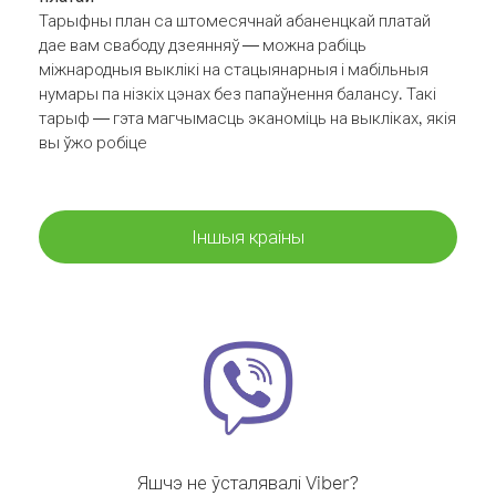
Тарыфны план са штомесячнай абаненцкай платай
дае вам свабоду дзеянняў — можна рабіць
міжнародныя выклікі на стацыянарныя і мабільныя
нумары па нізкіх цэнах без папаўнення балансу. Такі
тарыф — гэта магчымасць эканоміць на выкліках, якія
вы ўжо робіце
Іншыя краіны
Яшчэ не ўсталявалі Viber?