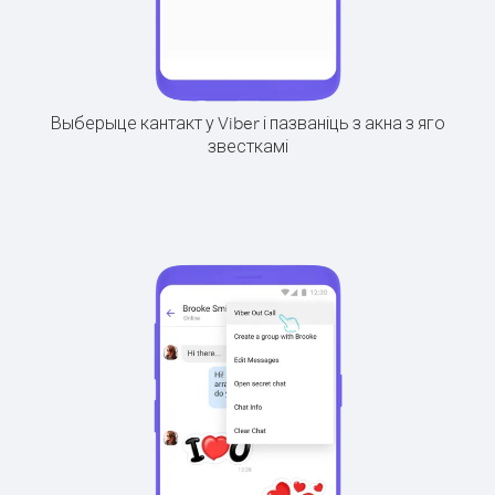
Выберыце кантакт у Viber і пазваніць з акна з яго
звесткамі