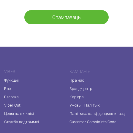
Спампаваць
VIBER
КАМПАНІЯ
Функцыі
Пра нас
Блог
Брэнд-цэнтр
Бяспека
Кар'ера
Viber Out
Умовы і Палітыкі
Цэны на выклікі
Палітыка канфідэнцыяльнасці
Служба падтрымкі
Customer Complaints Code