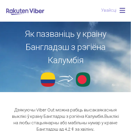
Увайсці
Togg
navig
Як пазваніць у краіну
Бангладэш з рэгіёна
Калумбія
Дзякуючы Viber Out можна рабіць высакаякасныя
выклікі ў краіну Бангладэш з рэгіёна Калумбія.
Выклікі
на любы стацыянарны або мабільны нумар у краіне
Бангладэш ад 4.2 ¢ за хвіліну.