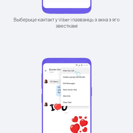
Выберыце кантакт у Viber і пазваніць з акна з яго
звесткамі