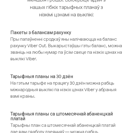
нашых гібкіх тарыфных планаў з
нізкімі цэнамі на выклікі:
Пакеты з балансам рахунку
Пры папаўненні сродкаў яны налічваюцца на баланс
рахунку Viber Out. Выкарыстаўшы гэты баланс, можна
званіць на любы нумар па ўсім свеце па нізкіх цэнах на
выклікі Viber.
Тарыфныя планы на 30 дзён
На гэтым тарыфе на працягу 30 дзён можна рабіць
міжнародныя выклікі па нізкіх цэнах Viber у абраныя
вамі краіны.
Тарыфныя планы са штомесячнай абаненцкай
платай
Тарыфны план са штомесячнай абаненцкай платай
дае вам свабоду дзеянняў — можна рабіць