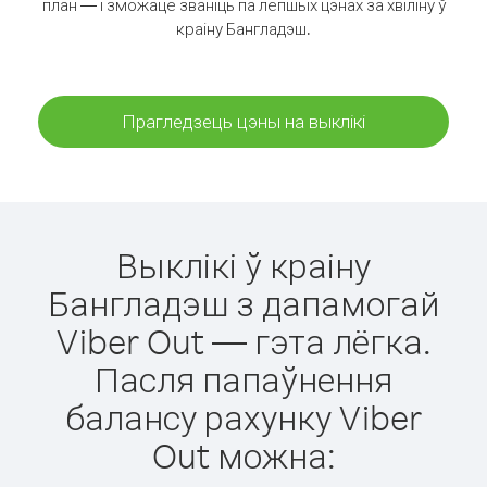
план — і зможаце званіць па лепшых цэнах за хвіліну ў
краіну Бангладэш.
Прагледзець цэны на выклікі
Выклікі ў краіну
Бангладэш з дапамогай
Viber Out — гэта лёгка.
Пасля папаўнення
балансу рахунку Viber
Out можна: