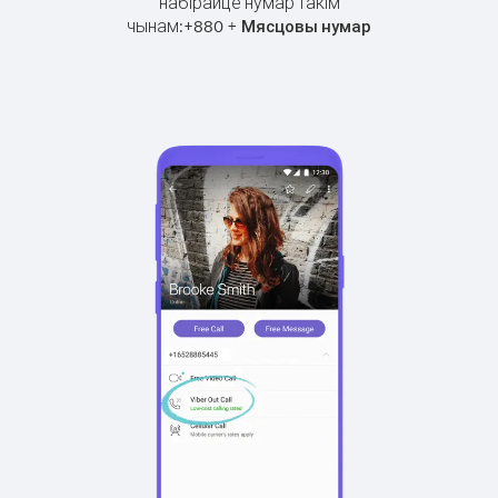
набірайце нумар такім
чынам:
+
+
880
Мясцовы нумар