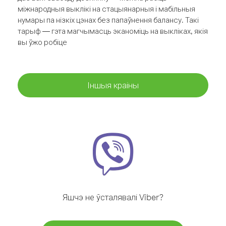
міжнародныя выклікі на стацыянарныя і мабільныя
нумары па нізкіх цэнах без папаўнення балансу. Такі
тарыф — гэта магчымасць эканоміць на выкліках, якія
вы ўжо робіце
Іншыя краіны
Яшчэ не ўсталявалі Viber?