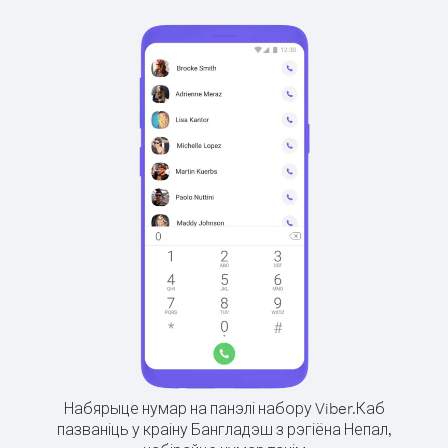
Набярыце нумар на панэлі набору Viber.
Каб
пазваніць у краіну Бангладэш з рэгіёна Непал,