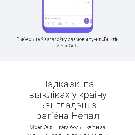
Выберыце ў загалоўку размовы пункт «Выклік
Viber Out»
Падказкі па
выкліках у краіну
Бангладэш з
рэгіёна Непал
Viber Out — гэта больш хвілін за
меншыя грошы. Выберыце адзін з