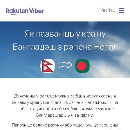
Увайсці
Togg
navig
Як пазваніць у краіну
Бангладэш з рэгіёна Непал
Дзякуючы Viber Out можна рабіць высакаякасныя
выклікі ў краіну Бангладэш з рэгіёна Непал.
Выклікі на
любы стацыянарны або мабільны нумар у краіне
Бангладэш ад 3.5 ¢ за хвіліну.
Папоўніце баланс рахунку або падключыце тарыфны