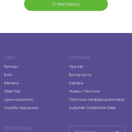
Спампаваць
VIBER
КАМПАНІЯ
Функцыі
Пра нас
Блог
Брэнд-цэнтр
Бяспека
Кар'ера
Viber Out
Умовы і Палітыкі
Цэны на выклікі
Палітыка канфідэнцыяльнасці
Служба падтрымкі
Customer Complaints Code
СПАМПАВАЦЬ
Беларуская