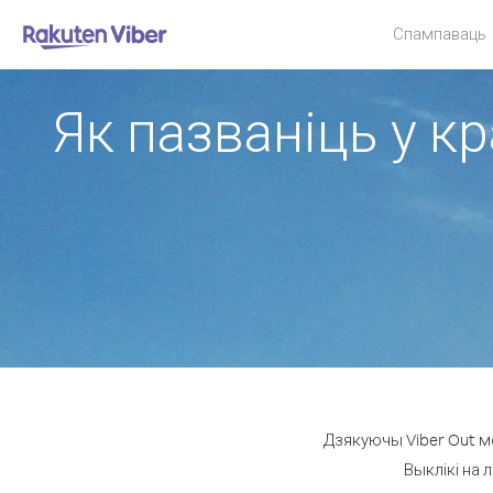
Спампаваць
Як пазваніць у к
Дзякуючы Viber Out мо
Выклікі на 