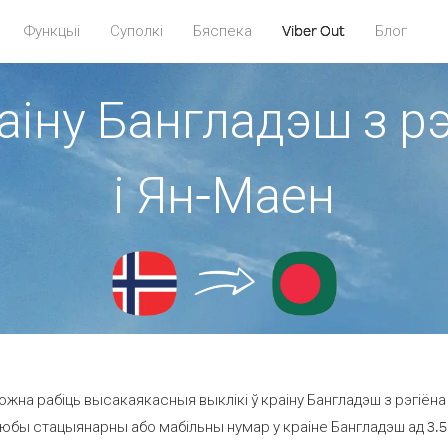
Функцыі
Суполкі
Бяспека
Viber Out
Блог
раіну Бангладэш з р
і Ян-Маен
жна рабіць высакаякасныя выклікі ў краіну Бангладэш з рэгіёна
любы стацыянарны або мабільны нумар у краіне Бангладэш ад 3.5 ¢