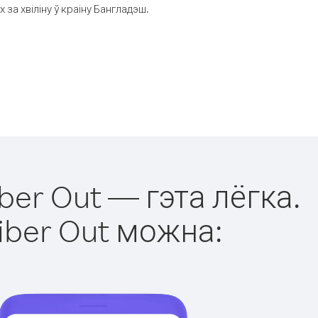
а хвіліну ў краіну Бангладэш.
ber Out — гэта лёгка.
iber Out можна: