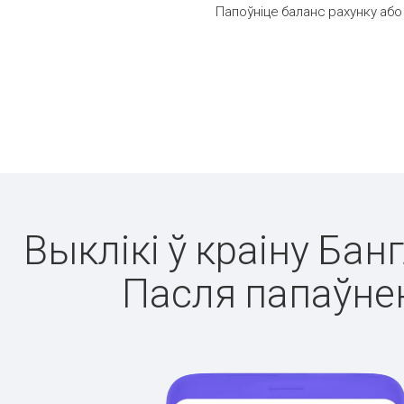
Папоўніце баланс рахунку або
Выклікі ў краіну Бан
Пасля папаўнен