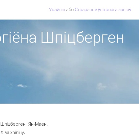
Увайсці
або
Стварэнне ўліковага запісу
эгіёна Шпіцберген
 Шпіцберген і Ян-Маен.
 за хвіліну.