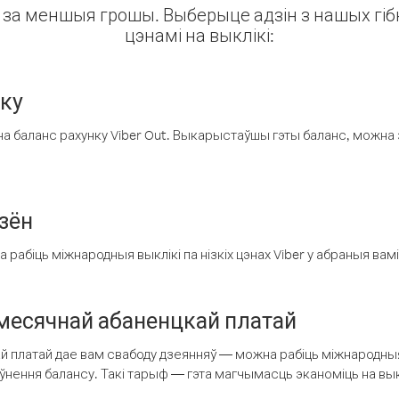
ін за меншыя грошы. Выберыце адзін з нашых гібк
цэнамі на выклікі:
нку
а баланс рахунку Viber Out. Выкарыстаўшы гэты баланс, можна 
зён
рабіць міжнародныя выклікі па нізкіх цэнах Viber у абраныя вамі
есячнай абаненцкай платай
 платай дае вам свабоду дзеянняў — можна рабіць міжнародныя 
аўнення балансу. Такі тарыф — гэта магчымасць эканоміць на выкл