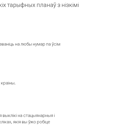
іх тарыфных планаў з нізкімі
званіць на любы нумар па ўсім
 краіны.
выклікі на стацыянарныя і
іках, якія вы ўжо робіце