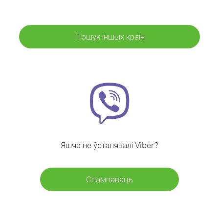
Пошук іншых краін
Яшчэ не ўсталявалі Viber?
Спампаваць