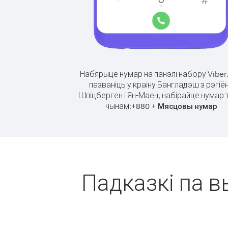
Набярыце нумар на панэлі набору Viber
пазваніць у краіну Бангладэш з рэгіё
Шпіцберген і Ян-Маен, набірайце нумар 
чынам:
+
+
880
Мясцовы нумар
Падказкі па в