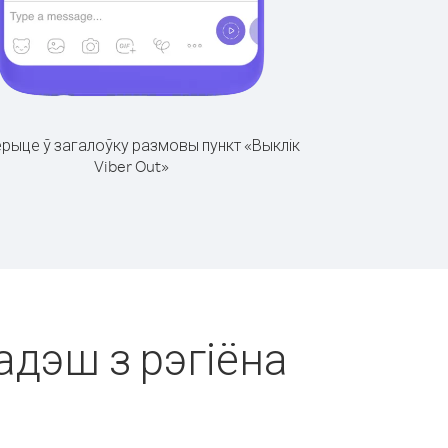
рыце ў загалоўку размовы пункт «Выклік
Viber Out»
адэш з рэгіёна