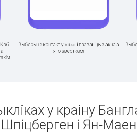
.
Каб
Выберыце кантакт у Viber і пазваніць з акна з
Выбе
на
яго звесткамі
такім
ыкліках у краіну Бангл
Шпіцберген і Ян-Маен