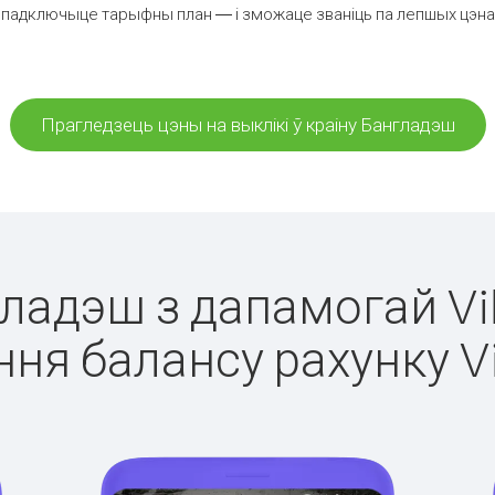
 падключыце тарыфны план — і зможаце званіць па лепшых цэнах з
Прагледзець цэны на выклікі ў краіну Бангладэш
гладэш з дапамогай Vi
ня балансу рахунку V