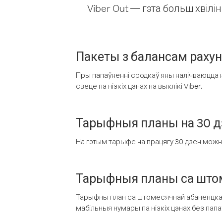
Viber Out — гэта больш хвіл
Пакеты з балансам раху
Пры папаўненні сродкаў яны налічваюцца н
свеце па нізкіх цэнах на выклікі Viber.
Тарыфныя планы на 30 д
На гэтым тарыфе на працягу 30 дзён можна 
Тарыфныя планы са штом
Тарыфны план са штомесячнай абаненцкай
мабільныя нумары па нізкіх цэнах без пап