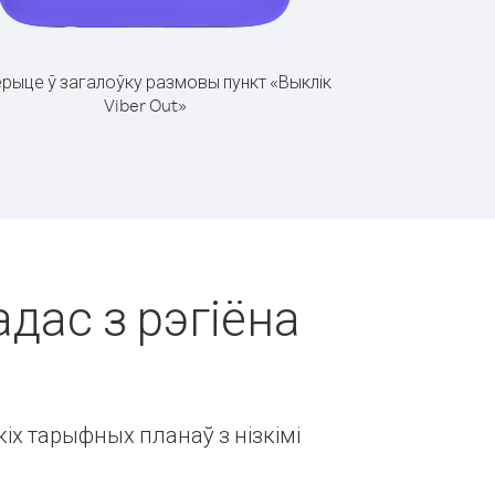
рыце ў загалоўку размовы пункт «Выклік
Viber Out»
адас з рэгіёна
іх тарыфных планаў з нізкімі