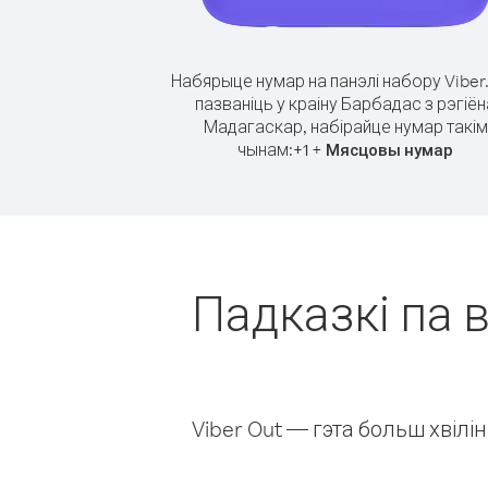
Набярыце нумар на панэлі набору Viber
пазваніць у краіну Барбадас з рэгіён
Мадагаскар, набірайце нумар такім
чынам:
+
+
1
Мясцовы нумар
Падказкі па в
Viber Out — гэта больш хвіл