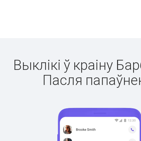
Выклікі ў краіну Ба
Пасля папаўнен