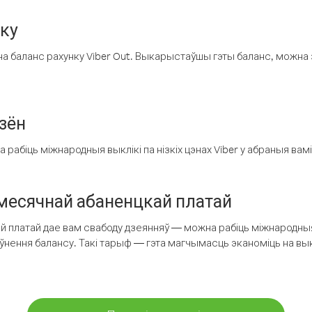
нку
а баланс рахунку Viber Out. Выкарыстаўшы гэты баланс, можна 
зён
рабіць міжнародныя выклікі па нізкіх цэнах Viber у абраныя вамі
есячнай абаненцкай платай
 платай дае вам свабоду дзеянняў — можна рабіць міжнародныя 
аўнення балансу. Такі тарыф — гэта магчымасць эканоміць на выкл