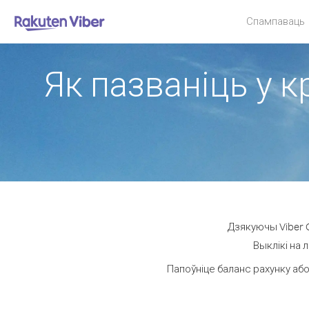
Спампаваць
Як пазваніць у к
Дзякуючы Viber O
Выклікі на 
Папоўніце баланс рахунку або