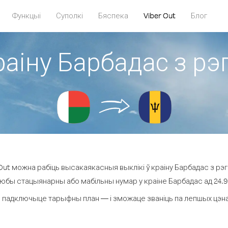
Функцыі
Суполкі
Бяспека
Viber Out
Блог
раіну Барбадас з р
ut можна рабіць высакаякасныя выклікі ў краіну Барбадас з рэ
любы стацыянарны або мабільны нумар у краіне Барбадас ад 24.9 ¢
 падключыце тарыфны план — і зможаце званіць па лепшых цэнах 