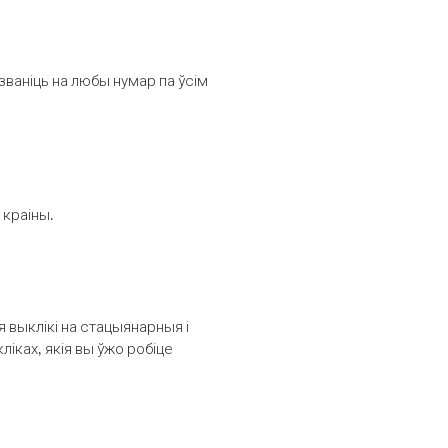
званіць на любы нумар па ўсім
 краіны.
выклікі на стацыянарныя і
іках, якія вы ўжо робіце