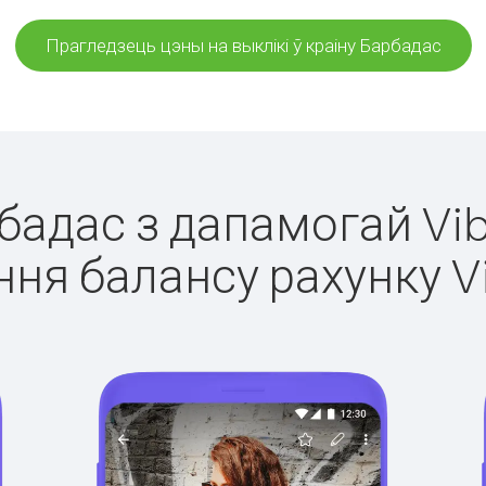
Прагледзець цэны на выклікі ў краіну Барбадас
рбадас з дапамогай Vib
ня балансу рахунку V