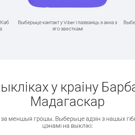
.
Каб
Выберыце кантакт у Viber і пазваніць з акна з
Выбе
а
яго звесткамі
ыкліках у краіну Барб
Мадагаскар
ін за меншыя грошы. Выберыце адзін з нашых гібк
цэнамі на выклікі: