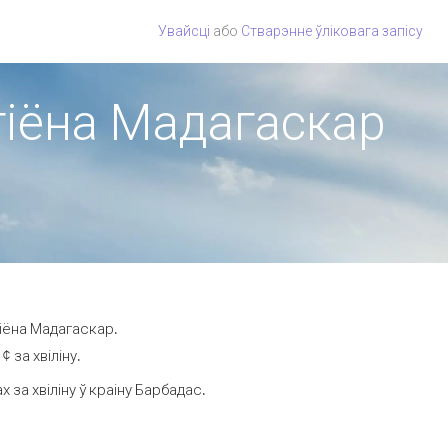
Увайсці
або
Стварэнне ўліковага запісу
эгіёна Мадагаскар
гіёна Мадагаскар.
 за хвіліну.
за хвіліну ў краіну Барбадас.