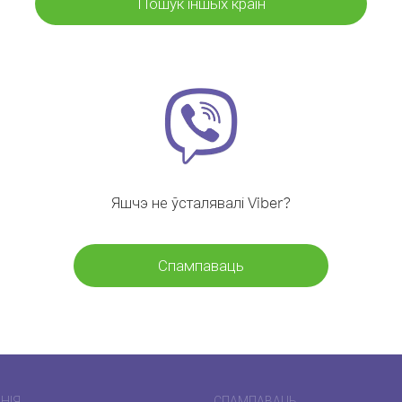
Пошук іншых краін
Яшчэ не ўсталявалі Viber?
Спампаваць
НІЯ
СПАМПАВАЦЬ