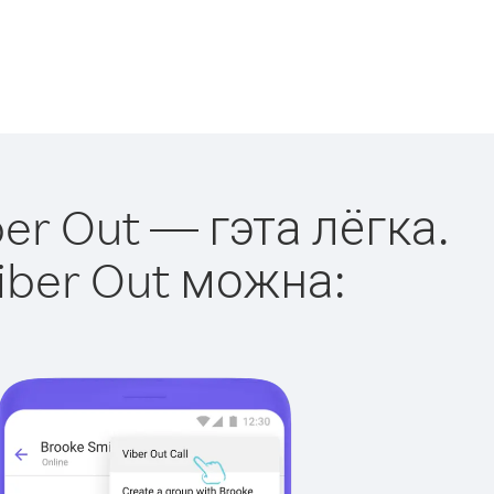
er Out — гэта лёгка.
iber Out можна: