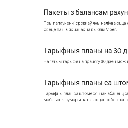
Пакеты з балансам раху
Пры папаўненні сродкаў яны налічваюцца н
свеце па нізкіх цэнах на выклікі Viber.
Тарыфныя планы на 30 д
На гэтым тарыфе на працягу 30 дзён можна 
Тарыфныя планы са штом
Тарыфны план са штомесячнай абаненцкай
мабільныя нумары па нізкіх цэнах без пап