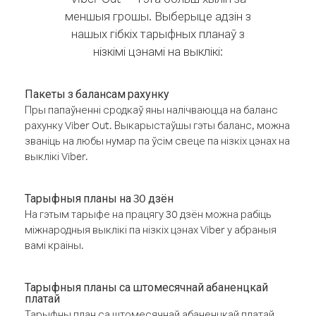
меншыя грошы. Выберыце адзін з
нашых гібкіх тарыфных планаў з
нізкімі цэнамі на выклікі:
Пакеты з балансам рахунку
Пры папаўненні сродкаў яны налічваюцца на баланс
рахунку Viber Out. Выкарыстаўшы гэты баланс, можна
званіць на любы нумар па ўсім свеце па нізкіх цэнах на
выклікі Viber.
Тарыфныя планы на 30 дзён
На гэтым тарыфе на працягу 30 дзён можна рабіць
міжнародныя выклікі па нізкіх цэнах Viber у абраныя
вамі краіны.
Тарыфныя планы са штомесячнай абаненцкай
платай
Тарыфны план са штомесячнай абаненцкай платай