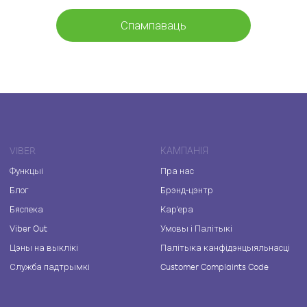
Спампаваць
VIBER
КАМПАНІЯ
Функцыі
Пра нас
Блог
Брэнд-цэнтр
Бяспека
Кар'ера
Viber Out
Умовы і Палітыкі
Цэны на выклікі
Палітыка канфідэнцыяльнасці
Служба падтрымкі
Customer Complaints Code