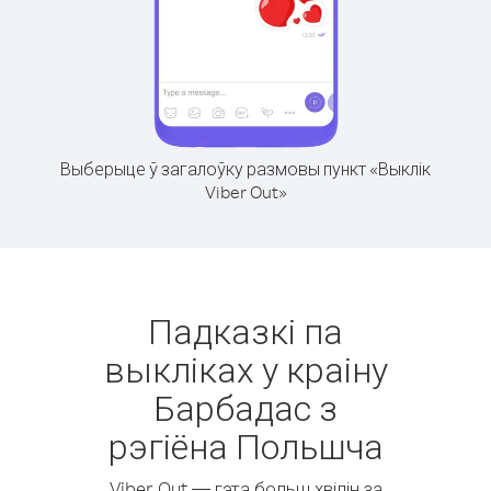
Выберыце ў загалоўку размовы пункт «Выклік
Viber Out»
Падказкі па
выкліках у краіну
Барбадас з
рэгіёна Польшча
Viber Out — гэта больш хвілін за