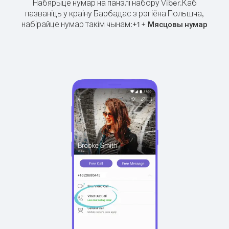
Набярыце нумар на панэлі набору Viber.
Каб
пазваніць у краіну Барбадас з рэгіёна Польшча,
набірайце нумар такім чынам:
+
+
1
Мясцовы нумар