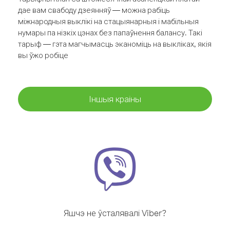
дае вам свабоду дзеянняў — можна рабіць
міжнародныя выклікі на стацыянарныя і мабільныя
нумары па нізкіх цэнах без папаўнення балансу. Такі
тарыф — гэта магчымасць эканоміць на выкліках, якія
вы ўжо робіце
Іншыя краіны
Яшчэ не ўсталявалі Viber?