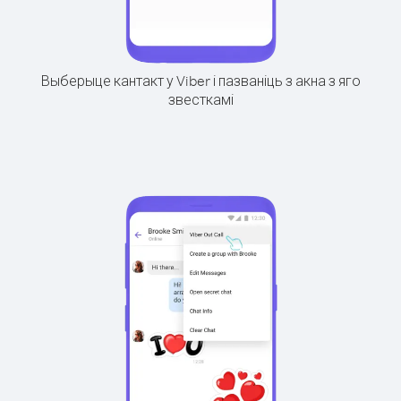
Выберыце кантакт у Viber і пазваніць з акна з яго
звесткамі