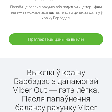
Папоўніце баланс рахунку або падключыце тарыфны
план — і зможаце званіць па лепшых цэнах за хвіліну ў
краіну Барбадас.
Прагледзець цэны на выклікі
Выклікі ў краіну
Барбадас з дапамогай
Viber Out — гэта лёгка.
Пасля папаўнення
балансу рахунку Viber