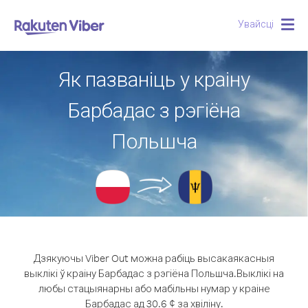
Увайсці
Togg
navig
Як пазваніць у краіну
Барбадас з рэгіёна
Польшча
Дзякуючы Viber Out можна рабіць высакаякасныя
выклікі ў краіну Барбадас з рэгіёна Польшча.
Выклікі на
любы стацыянарны або мабільны нумар у краіне
Барбадас ад 30.6 ¢ за хвіліну.