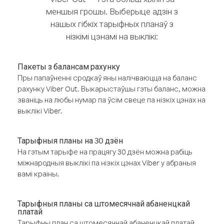
меншыя грошы. Выберыце адзін з
нашых гібкіх тарыфных планаў з
нізкімі цэнамі на выклікі:
Пакеты з балансам рахунку
Пры папаўненні сродкаў яны налічваюцца на баланс
рахунку Viber Out. Выкарыстаўшы гэты баланс, можна
званіць на любы нумар па ўсім свеце па нізкіх цэнах на
выклікі Viber.
Тарыфныя планы на 30 дзён
На гэтым тарыфе на працягу 30 дзён можна рабіць
міжнародныя выклікі па нізкіх цэнах Viber у абраныя
вамі краіны.
Тарыфныя планы са штомесячнай абаненцкай
платай
Тарыфны план са штомесячнай абаненцкай платай