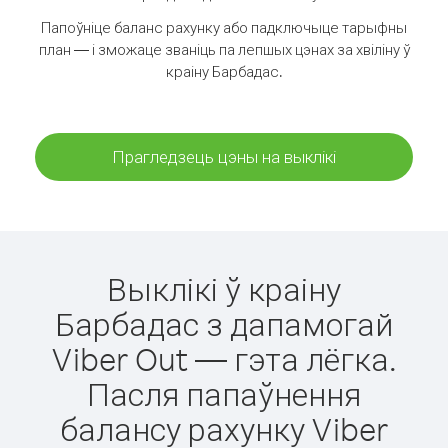
Папоўніце баланс рахунку або падключыце тарыфны
план — і зможаце званіць па лепшых цэнах за хвіліну ў
краіну Барбадас.
Прагледзець цэны на выклікі
Выклікі ў краіну
Барбадас з дапамогай
Viber Out — гэта лёгка.
Пасля папаўнення
балансу рахунку Viber