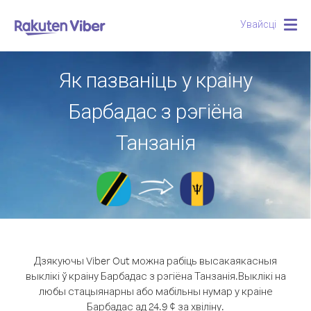
Увайсці
Togg
navig
Як пазваніць у краіну
Барбадас з рэгіёна
Танзанія
Дзякуючы Viber Out можна рабіць высакаякасныя
выклікі ў краіну Барбадас з рэгіёна Танзанія.
Выклікі на
любы стацыянарны або мабільны нумар у краіне
Барбадас ад 24.9 ¢ за хвіліну.