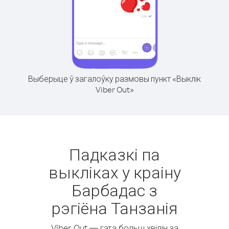
Выберыце ў загалоўку размовы пункт «Выклік
Viber Out»
Падказкі па
выкліках у краіну
Барбадас з
рэгіёна Танзанія
Viber Out — гэта больш хвілін за