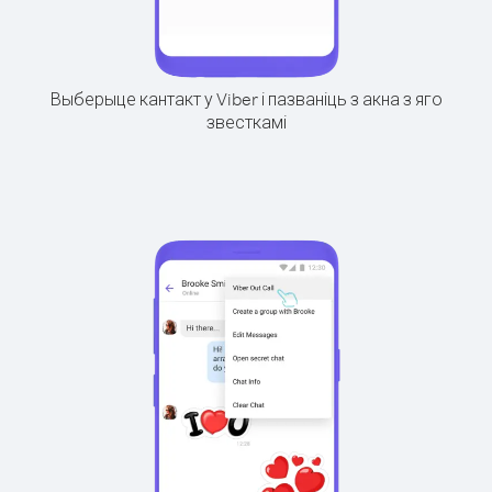
Выберыце кантакт у Viber і пазваніць з акна з яго
звесткамі