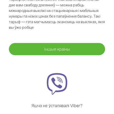
дае вам свабоду дзеянняў — можна рабіць
міжнародныя выклікі на стацыянарныя і мабільныя
нумары па нізкіх цэнах без папаўнення балансу. Такі
тарыф — гэта магчымасць эканоміць на выкліках, якія
вы ўжо робіце
Іншыя краіны
Яшчэ не ўсталявалі Viber?