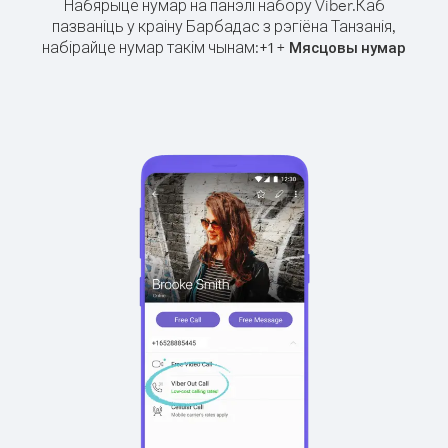
Набярыце нумар на панэлі набору Viber.
Каб
пазваніць у краіну Барбадас з рэгіёна Танзанія,
набірайце нумар такім чынам:
+
+
1
Мясцовы нумар