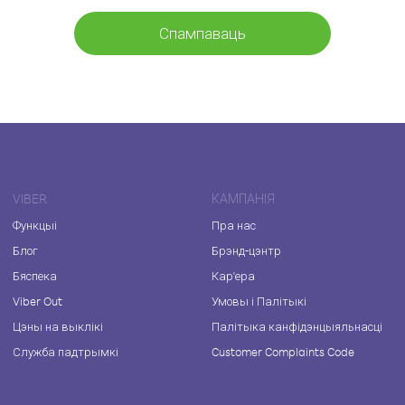
Спампаваць
VIBER
КАМПАНІЯ
Функцыі
Пра нас
Блог
Брэнд-цэнтр
Бяспека
Кар'ера
Viber Out
Умовы і Палітыкі
Цэны на выклікі
Палітыка канфідэнцыяльнасці
Служба падтрымкі
Customer Complaints Code