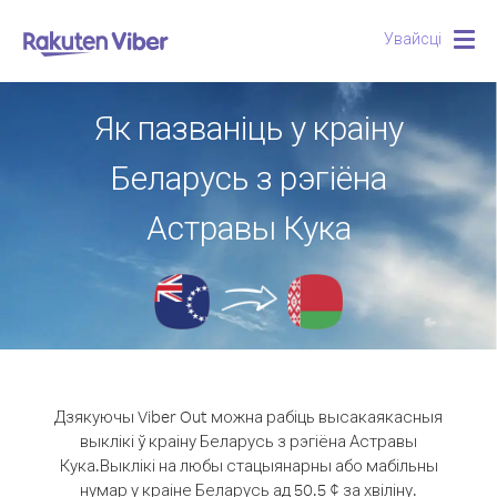
Увайсці
Togg
navig
Як пазваніць у краіну
Беларусь з рэгіёна
Астравы Кука
Дзякуючы Viber Out можна рабіць высакаякасныя
выклікі ў краіну Беларусь з рэгіёна Астравы
Кука.
Выклікі на любы стацыянарны або мабільны
нумар у краіне Беларусь ад 50.5 ¢ за хвіліну.