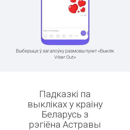
Выберыце ў загалоўку размовы пункт «Выклік
Viber Out»
Падказкі па
выкліках у краіну
Беларусь з
рэгіёна Астравы