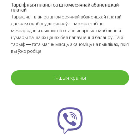
Тарыфныя планы са штомесячнай абаненцкай
платай
Тарыфны план са штомесячнай абаненцкай платай
дае вам свабоду дзеянняў — можна рабіць
міжнародныя выклікі на стацыянарныя і мабільныя
нумары па нізкіх цэнах без папаўнення балансу. Такі
тарыф — гэта магчымасць эканоміць на выкліках, якія
вы ўжо робіце
Іншыя краіны