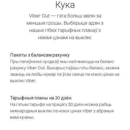
Кука
Viber Out — гэта больш хвілін за
меншыя грошы. Выберыце адзін з
нашых гібкіх тарыфных планаў з
нізкімі цэнамі на выклікі:
Пакеты з балансам рахунку
Пры папаўненні сродкаў яны налічваюцца на баланс
рахунку Viber Out. Выкарыстаўшы гэты баланс, можна
званіць на любы нумар па ўсім свеце па нізкіх цэнах на
выклікі Viber.
Тарыфныя планы на 30 дзён
На гэтым тарыфе на працягу 30 дзён можна рабіць
міжнародныя выклікі па нізкіх цэнах Viber у абраныя
вамі краіны.