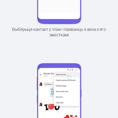
Выберыце кантакт у Viber і пазваніць з акна з яго
звесткамі