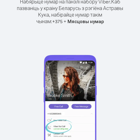
Набярыце нумар на панэлі набору Viber.
Каб
пазваніць у краіну Беларусь з рэгіёна Астравы
Кука, набірайце нумар такім
чынам:
+
+
375
Мясцовы нумар