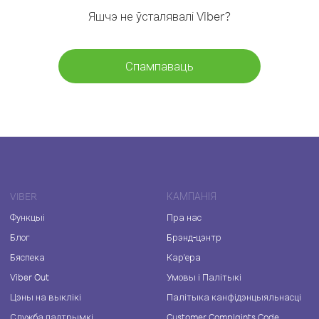
Яшчэ не ўсталявалі Viber?
Спампаваць
VIBER
КАМПАНІЯ
Функцыі
Пра нас
Блог
Брэнд-цэнтр
Бяспека
Кар'ера
Viber Out
Умовы і Палітыкі
Цэны на выклікі
Палітыка канфідэнцыяльнасці
Служба падтрымкі
Customer Complaints Code