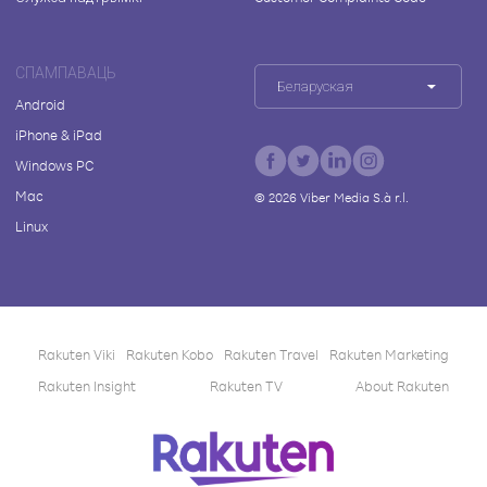
СПАМПАВАЦЬ
Беларуская
Android
iPhone & iPad
Windows PC
Mac
©
2026
Viber Media S.à r.l.
Linux
Rakuten Viki
Rakuten Kobo
Rakuten Travel
Rakuten Marketing
Rakuten Insight
Rakuten TV
About Rakuten