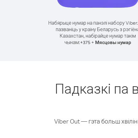
Набярыце нумар на панэлі набору Viber
пазваніць у краіну Беларусь з рэгіён
Казахстан, набірайце нумар такім
чынам:
+
+
375
Мясцовы нумар
Падказкі па в
Viber Out — гэта больш хвіл