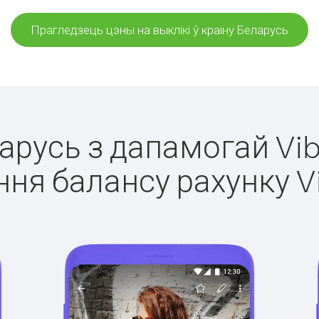
Прагледзець цэны на выклікі ў краіну Беларусь
ларусь з дапамогай Vib
ня балансу рахунку V