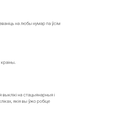
званіць на любы нумар па ўсім
 краіны.
выклікі на стацыянарныя і
іках, якія вы ўжо робіце