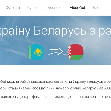
Функцыі
Суполкі
Бяспека
Viber Out
Блог
краіну Беларусь з р
Out можна рабіць высакаякасныя выклікі ў краіну Беларусь з рэ
любы стацыянарны або мабільны нумар у краіне Беларусь ад 58.6 ¢
 падключыце тарыфны план — і зможаце званіць па лепшых цэнах 