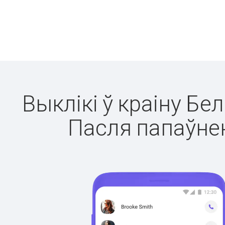
Выклікі ў краіну Бе
Пасля папаўнен