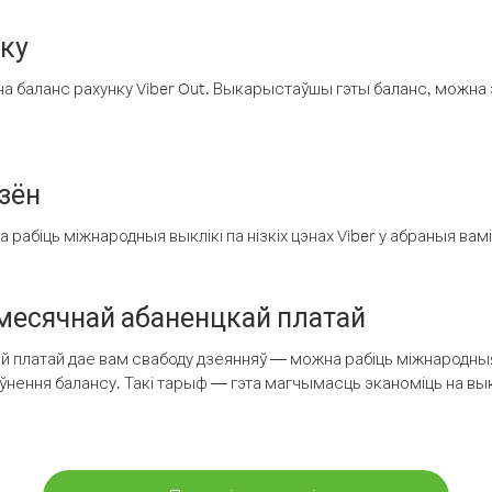
нку
а баланс рахунку Viber Out. Выкарыстаўшы гэты баланс, можна 
зён
рабіць міжнародныя выклікі па нізкіх цэнах Viber у абраныя вамі
есячнай абаненцкай платай
 платай дае вам свабоду дзеянняў — можна рабіць міжнародныя 
аўнення балансу. Такі тарыф — гэта магчымасць эканоміць на выкл