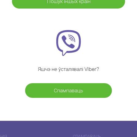
Пошук іншых краін
Яшчэ не ўсталявалі Viber?
Спампаваць
НІЯ
СПАМПАВАЦЬ