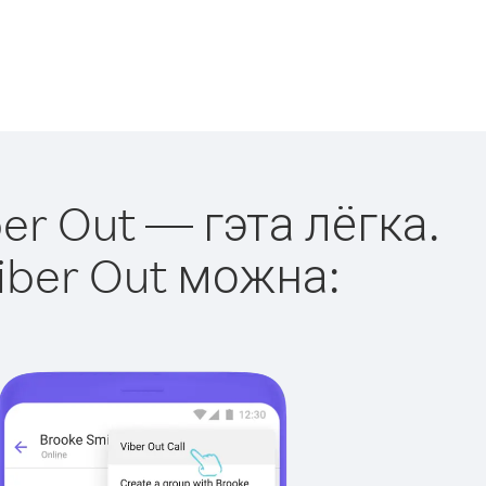
er Out — гэта лёгка.
iber Out можна: