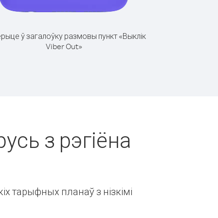
рыце ў загалоўку размовы пункт «Выклік
Viber Out»
русь з рэгіёна
іх тарыфных планаў з нізкімі