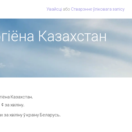
Увайсці
або
Стварэнне ўліковага запісу
эгіёна Казахстан
гіёна Казахстан.
 за хвіліну.
за хвіліну ў краіну Беларусь.