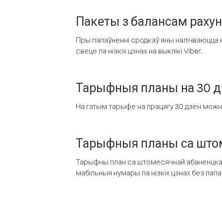
Пакеты з балансам раху
Пры папаўненні сродкаў яны налічваюцца н
свеце па нізкіх цэнах на выклікі Viber.
Тарыфныя планы на 30 д
На гэтым тарыфе на працягу 30 дзён можна 
Тарыфныя планы са штом
Тарыфны план са штомесячнай абаненцкай
мабільныя нумары па нізкіх цэнах без пап