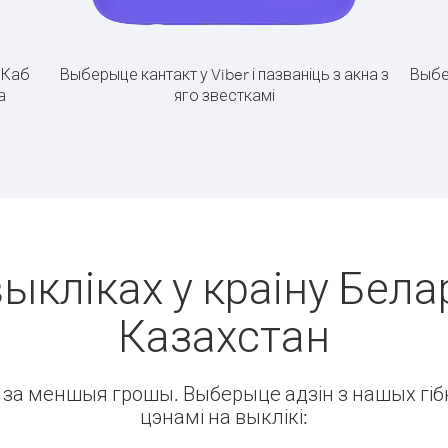
.
Каб
Выберыце кантакт у Viber і пазваніць з акна з
Выбе
а
яго звесткамі
ыкліках у краіну Бела
Казахстан
ін за меншыя грошы. Выберыце адзін з нашых гібк
цэнамі на выклікі: