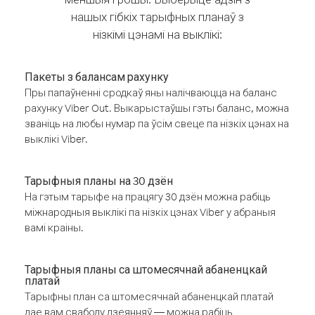
нашых гібкіх тарыфных планаў з
нізкімі цэнамі на выклікі:
Пакеты з балансам рахунку
Пры папаўненні сродкаў яны налічваюцца на баланс
рахунку Viber Out. Выкарыстаўшы гэты баланс, можна
званіць на любы нумар па ўсім свеце па нізкіх цэнах на
выклікі Viber.
Тарыфныя планы на 30 дзён
На гэтым тарыфе на працягу 30 дзён можна рабіць
міжнародныя выклікі па нізкіх цэнах Viber у абраныя
вамі краіны.
Тарыфныя планы са штомесячнай абаненцкай
платай
Тарыфны план са штомесячнай абаненцкай платай
дае вам свабоду дзеянняў — можна рабіць