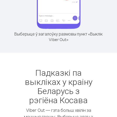
Выберыце ў загалоўку размовы пункт «Выклік
Viber Out»
Падказкі па
выкліках у краіну
Беларусь з
рэгіёна Косава
Viber Out — гэта больш хвілін за
меншыя грошы. Выберыце адзін з