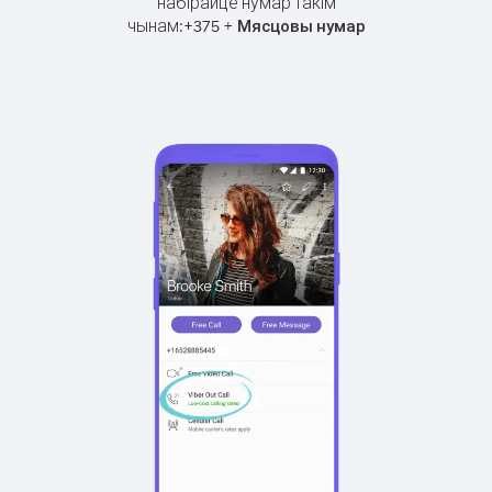
набірайце нумар такім
чынам:
+
+
375
Мясцовы нумар