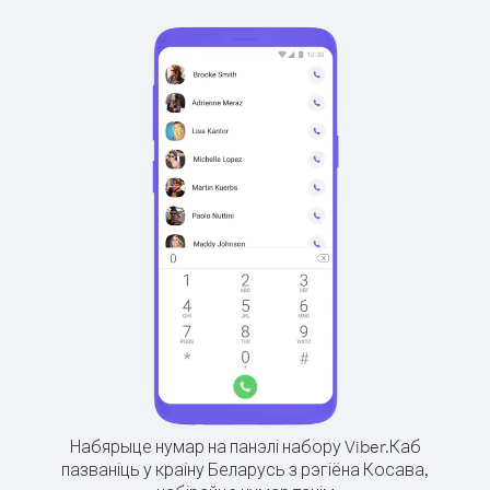
Набярыце нумар на панэлі набору Viber.
Каб
пазваніць у краіну Беларусь з рэгіёна Косава,