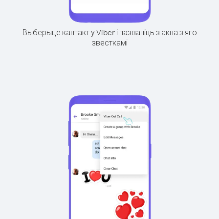
Выберыце кантакт у Viber і пазваніць з акна з яго
звесткамі