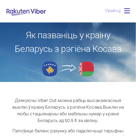
Увайсці
Togg
navig
Як пазваніць у краіну
Беларусь з рэгіёна Косава
Дзякуючы Viber Out можна рабіць высакаякасныя
выклікі ў краіну Беларусь з рэгіёна Косава.
Выклікі на
любы стацыянарны або мабільны нумар у краіне
Беларусь ад 50.5 ¢ за хвіліну.
Папоўніце баланс рахунку або падключыце тарыфны