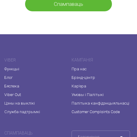
Спампаваць
VIBER
КАМПАНІЯ
Функцыі
Пра нас
Блог
Брэнд-цэнтр
Бяспека
Кар'ера
Viber Out
Умовы і Палітыкі
Цэны на выклікі
Палітыка канфідэнцыяльнасці
Служба падтрымкі
Customer Complaints Code
СПАМПАВАЦЬ
Беларуская