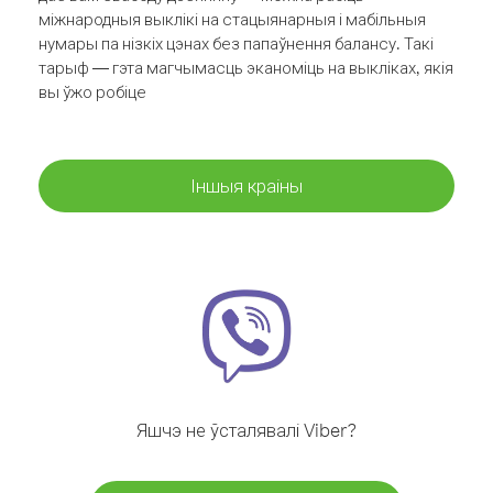
міжнародныя выклікі на стацыянарныя і мабільныя
нумары па нізкіх цэнах без папаўнення балансу. Такі
тарыф — гэта магчымасць эканоміць на выкліках, якія
вы ўжо робіце
Іншыя краіны
Яшчэ не ўсталявалі Viber?