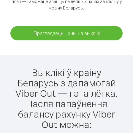
план — і зможаце званіць па лепшых цэнах за хвіліну ў
краіну Беларусь.
Прагледзець цэны на выклікі
Выклікі ў краіну
Беларусь з дапамогай
Viber Out — гэта лёгка.
Пасля папаўнення
балансу рахунку Viber
Out можна: