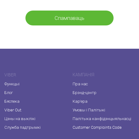
Спампаваць
VIBER
КАМПАНІЯ
Функцыі
Пра нас
Блог
Брэнд-цэнтр
Бяспека
Кар'ера
Viber Out
Умовы і Палітыкі
Цэны на выклікі
Палітыка канфідэнцыяльнасці
Служба падтрымкі
Customer Complaints Code