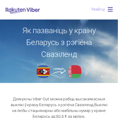
Увайсці
Togg
navig
Як пазваніць у краіну
Беларусь з рэгіёна
Свазіленд
Дзякуючы Viber Out можна рабіць высакаякасныя
выклікі ў краіну Беларусь з рэгіёна Свазіленд.
Выклікі
на любы стацыянарны або мабільны нумар у краіне
Беларусь ад 50.5 ¢ за хвіліну.