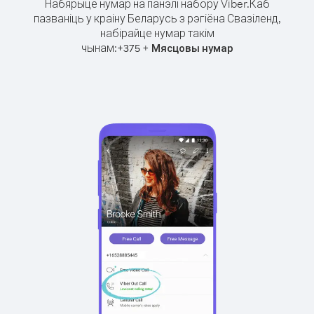
Набярыце нумар на панэлі набору Viber.
Каб
пазваніць у краіну Беларусь з рэгіёна Свазіленд,
набірайце нумар такім
чынам:
+
+
375
Мясцовы нумар