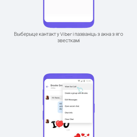
Выберыце кантакт у Viber і пазваніць з акна з яго
звесткамі