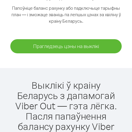
Папоўніце баланс рахунку або падключыце тарыфны
план — і зможаце званіць па лепшых цэнах за хвіліну ў
краіну Беларусь.
Прагледзець цэны на выклікі
Выклікі ў краіну
Беларусь з дапамогай
Viber Out — гэта лёгка.
Пасля папаўнення
балансу рахунку Viber