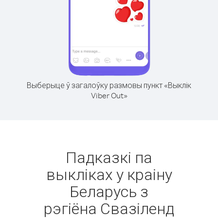
Выберыце ў загалоўку размовы пункт «Выклік
Viber Out»
Падказкі па
выкліках у краіну
Беларусь з
рэгіёна Свазіленд