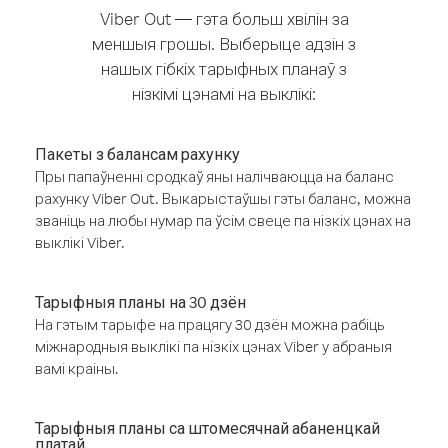
Viber Out — гэта больш хвілін за
меншыя грошы. Выберыце адзін з
нашых гібкіх тарыфных планаў з
нізкімі цэнамі на выклікі:
Пакеты з балансам рахунку
Пры папаўненні сродкаў яны налічваюцца на баланс
рахунку Viber Out. Выкарыстаўшы гэты баланс, можна
званіць на любы нумар па ўсім свеце па нізкіх цэнах на
выклікі Viber.
Тарыфныя планы на 30 дзён
На гэтым тарыфе на працягу 30 дзён можна рабіць
міжнародныя выклікі па нізкіх цэнах Viber у абраныя
вамі краіны.
Тарыфныя планы са штомесячнай абаненцкай
платай