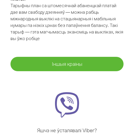
Тарыфны план са штомесячнай абаненцкай платай
дае вам свабоду дзеянняў — можна рабіць
міжнародныя выклікі на стацыянарныя і мабільныя
нумары па нізкіх цэнах без папаўнення балансу. Такі
тарыф — гэта магчымасць эканоміць на выкліках, якія
вы ўжо робіце
Іншыя краіны
Яшчэ не ўсталявалі Viber?