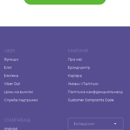
VIBER
КАМПАНІЯ
Функцыі
Пра нас
Блог
Брэнд-цэнтр
Бяспека
Кар'ера
Viber Out
Умовы і Палітыкі
Цэны на выклікі
Палітыка канфідэнцыяльнасці
Служба падтрымкі
Customer Complaints Code
СПАМПАВАЦЬ
Беларуская
Android