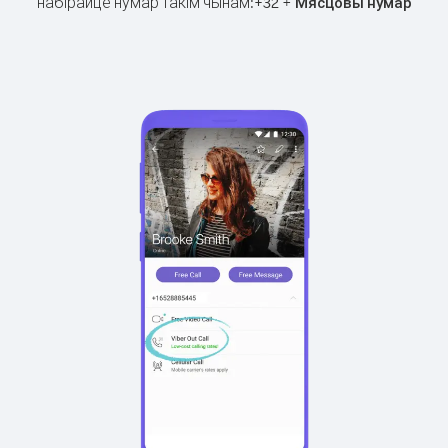
набірайце нумар такім чынам:
+
+
32
Мясцовы нумар