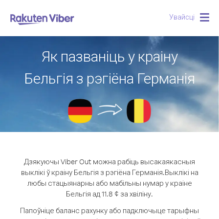
Увайсці
Togg
navig
Як пазваніць у краіну
Бельгія з рэгіёна Германія
Дзякуючы Viber Out можна рабіць высакаякасныя
выклікі ў краіну Бельгія з рэгіёна Германія.
Выклікі на
любы стацыянарны або мабільны нумар у краіне
Бельгія ад 11.8 ¢ за хвіліну.
Папоўніце баланс рахунку або падключыце тарыфны