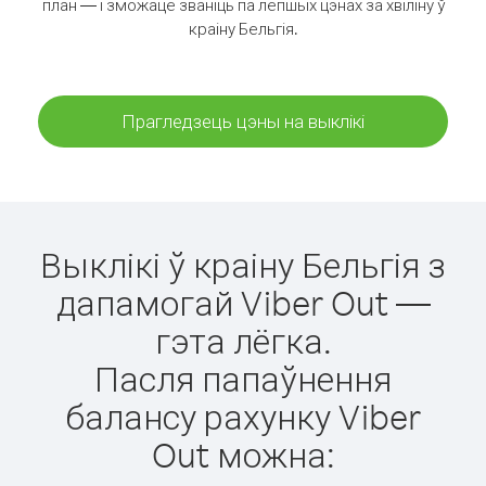
план — і зможаце званіць па лепшых цэнах за хвіліну ў
краіну Бельгія.
Прагледзець цэны на выклікі
Выклікі ў краіну Бельгія з
дапамогай Viber Out —
гэта лёгка.
Пасля папаўнення
балансу рахунку Viber
Out можна: