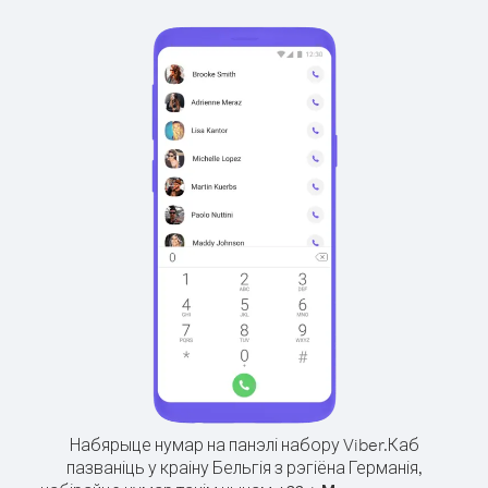
Набярыце нумар на панэлі набору Viber.
Каб
пазваніць у краіну Бельгія з рэгіёна Германія,