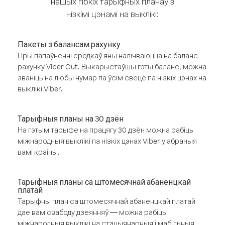
нашых гібкіх тарыфных планаў з
нізкімі цэнамі на выклікі:
Пакеты з балансам рахунку
Пры папаўненні сродкаў яны налічваюцца на баланс
рахунку Viber Out. Выкарыстаўшы гэты баланс, можна
званіць на любы нумар па ўсім свеце па нізкіх цэнах на
выклікі Viber.
Тарыфныя планы на 30 дзён
На гэтым тарыфе на працягу 30 дзён можна рабіць
міжнародныя выклікі па нізкіх цэнах Viber у абраныя
вамі краіны.
Тарыфныя планы са штомесячнай абаненцкай
платай
Тарыфны план са штомесячнай абаненцкай платай
дае вам свабоду дзеянняў — можна рабіць
міжнародныя выклікі на стацыянарныя і мабільныя