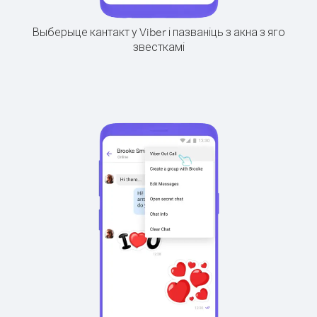
Выберыце кантакт у Viber і пазваніць з акна з яго
звесткамі