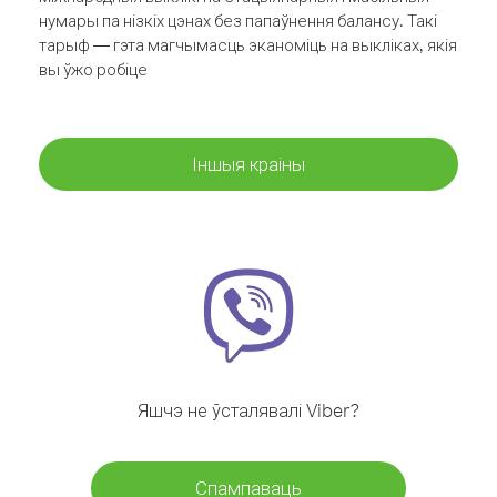
нумары па нізкіх цэнах без папаўнення балансу. Такі
тарыф — гэта магчымасць эканоміць на выкліках, якія
вы ўжо робіце
Іншыя краіны
Яшчэ не ўсталявалі Viber?
Спампаваць