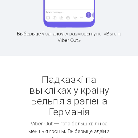
Выберыце ў загалоўку размовы пункт «Выклік
Viber Out»
Падказкі па
выкліках у краіну
Бельгія з рэгіёна
Германія
Viber Out — гэта больш хвілін за
меншыя грошы. Выберыце адзін з