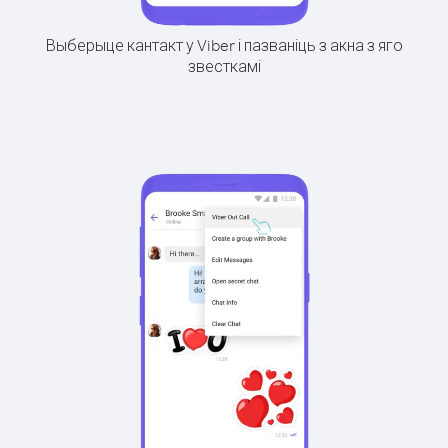
Выберыце кантакт у Viber і пазваніць з акна з яго
звесткамі