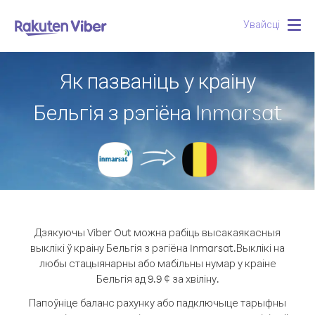
Увайсці
Togg
navig
Як пазваніць у краіну
Бельгія з рэгіёна Inmarsat
Дзякуючы Viber Out можна рабіць высакаякасныя
выклікі ў краіну Бельгія з рэгіёна Inmarsat.
Выклікі на
любы стацыянарны або мабільны нумар у краіне
Бельгія ад 9.9 ¢ за хвіліну.
Папоўніце баланс рахунку або падключыце тарыфны