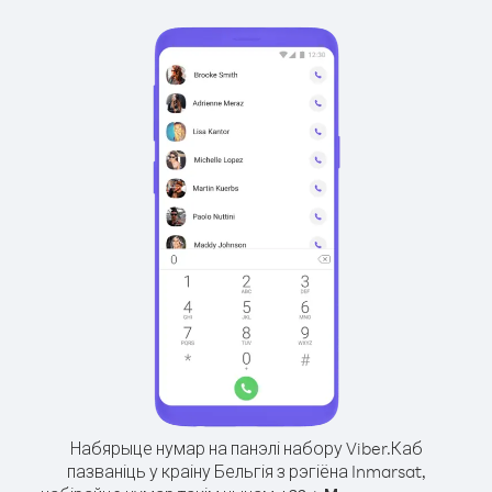
Набярыце нумар на панэлі набору Viber.
Каб
пазваніць у краіну Бельгія з рэгіёна Inmarsat,