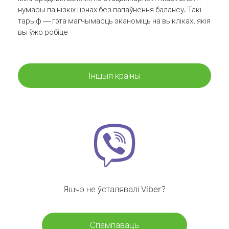
нумары па нізкіх цэнах без папаўнення балансу. Такі
тарыф — гэта магчымасць эканоміць на выкліках, якія
вы ўжо робіце
Іншыя краіны
Яшчэ не ўсталявалі Viber?
Спампаваць