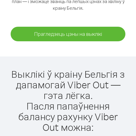
план — і зможаце званіць па лепшых цэнах за хвіліну ў
краіну Бельгія.
Прагледзець цэны на выклікі
Выклікі ў краіну Бельгія з
дапамогай Viber Out —
гэта лёгка.
Пасля папаўнення
балансу рахунку Viber
Out можна: