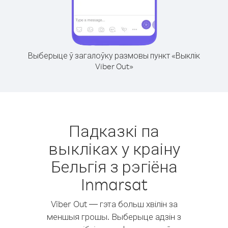
Выберыце ў загалоўку размовы пункт «Выклік
Viber Out»
Падказкі па
выкліках у краіну
Бельгія з рэгіёна
Inmarsat
Viber Out — гэта больш хвілін за
меншыя грошы. Выберыце адзін з