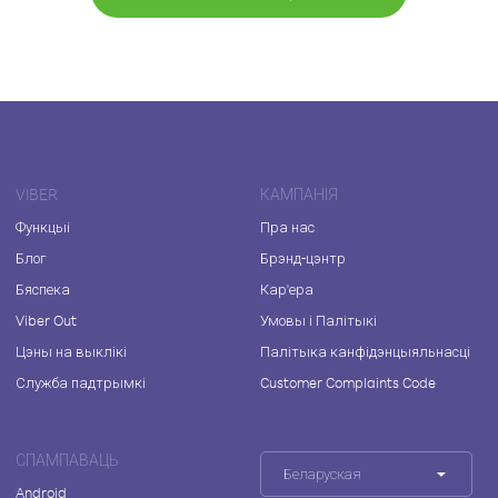
VIBER
КАМПАНІЯ
Функцыі
Пра нас
Блог
Брэнд-цэнтр
Бяспека
Кар'ера
Viber Out
Умовы і Палітыкі
Цэны на выклікі
Палітыка канфідэнцыяльнасці
Служба падтрымкі
Customer Complaints Code
СПАМПАВАЦЬ
Беларуская
Android