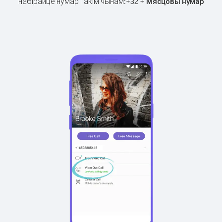
набірайце нумар такім чынам:
+
+
32
Мясцовы нумар