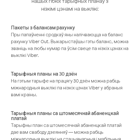
нашых гібкіх тарыфных планаў з
нізкімі цэнамі на выклікі:
Пакеты з балансам рахунку
Пры папаўненні сродкаў яны налічваюцца на баланс
рахунку Viber Out. Выкарыстаўшы гэты баланс, можна
званіць на любы нумар па ўсім свеце па нізкіх цэнах на
выклікі Viber.
Тарыфныя планы на 30 дзён
На гэтым тарыфе на працягу 30 дзён можна рабіць
міжнародныя выклікі па нізкіх цэнах Viber у абраныя
вамі краіны.
Тарыфныя планы са штомесячнай абаненцкай
платай
Тарыфны план са штомесячнай абаненцкай платай
дае вам свабоду дзеянняў — можна рабіць
міжнародныя выклікі на стацыянарныя і мабільныя