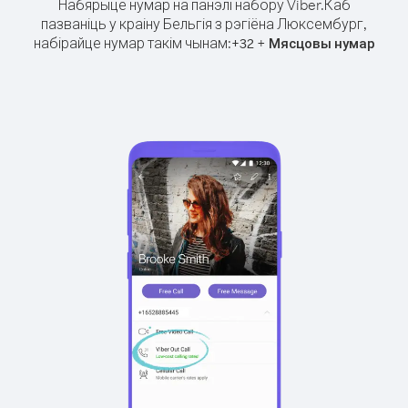
Набярыце нумар на панэлі набору Viber.
Каб
пазваніць у краіну Бельгія з рэгіёна Люксембург,
набірайце нумар такім чынам:
+
+
32
Мясцовы нумар