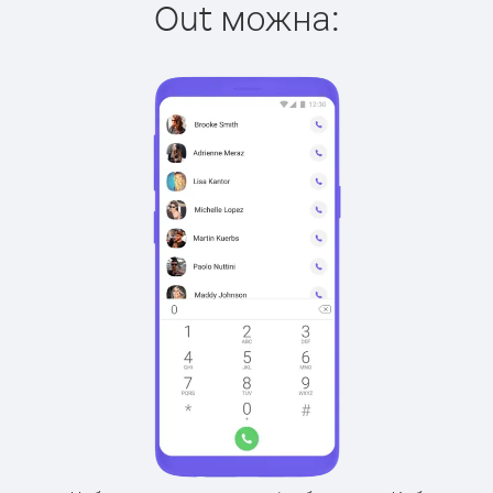
Out можна: