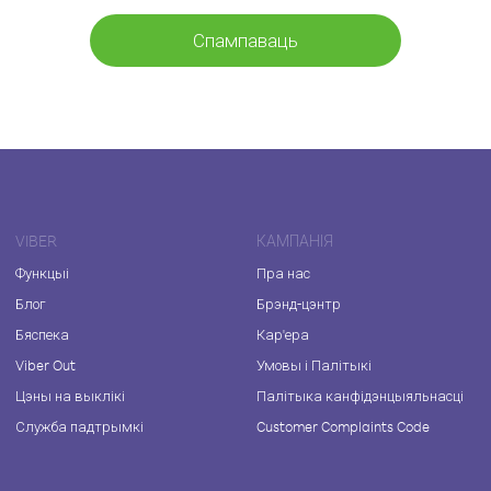
Спампаваць
VIBER
КАМПАНІЯ
Функцыі
Пра нас
Блог
Брэнд-цэнтр
Бяспека
Кар'ера
Viber Out
Умовы і Палітыкі
Цэны на выклікі
Палітыка канфідэнцыяльнасці
Служба падтрымкі
Customer Complaints Code