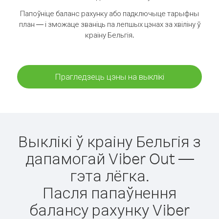
Папоўніце баланс рахунку або падключыце тарыфны
план — і зможаце званіць па лепшых цэнах за хвіліну ў
краіну Бельгія.
Прагледзець цэны на выклікі
Выклікі ў краіну Бельгія з
дапамогай Viber Out —
гэта лёгка.
Пасля папаўнення
балансу рахунку Viber