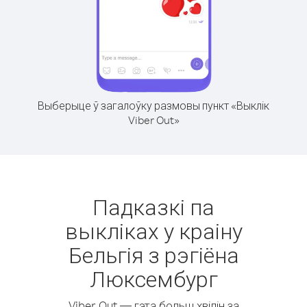
Выберыце ў загалоўку размовы пункт «Выклік
Viber Out»
Падказкі па
выкліках у краіну
Бельгія з рэгіёна
Люксембург
Viber Out — гэта больш хвілін за