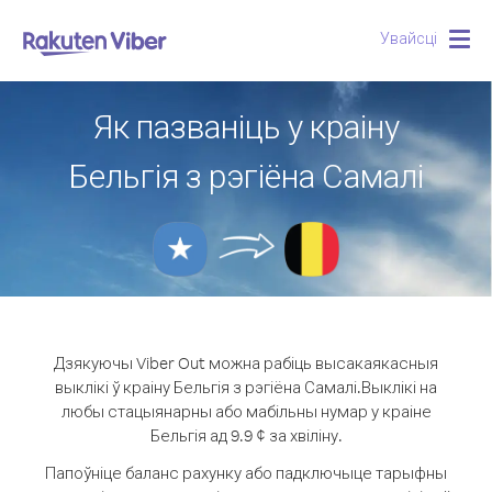
Увайсці
Togg
navig
Як пазваніць у краіну
Бельгія з рэгіёна Самалі
Дзякуючы Viber Out можна рабіць высакаякасныя
выклікі ў краіну Бельгія з рэгіёна Самалі.
Выклікі на
любы стацыянарны або мабільны нумар у краіне
Бельгія ад 9.9 ¢ за хвіліну.
Папоўніце баланс рахунку або падключыце тарыфны