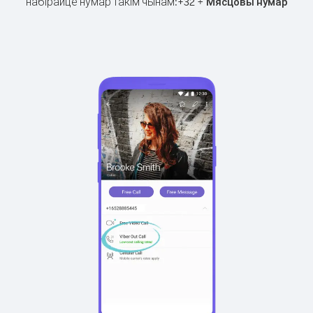
набірайце нумар такім чынам:
+
+
32
Мясцовы нумар