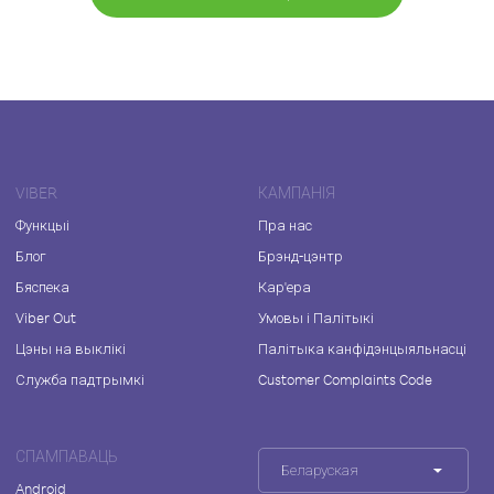
VIBER
КАМПАНІЯ
Функцыі
Пра нас
Блог
Брэнд-цэнтр
Бяспека
Кар'ера
Viber Out
Умовы і Палітыкі
Цэны на выклікі
Палітыка канфідэнцыяльнасці
Служба падтрымкі
Customer Complaints Code
СПАМПАВАЦЬ
Беларуская
Android