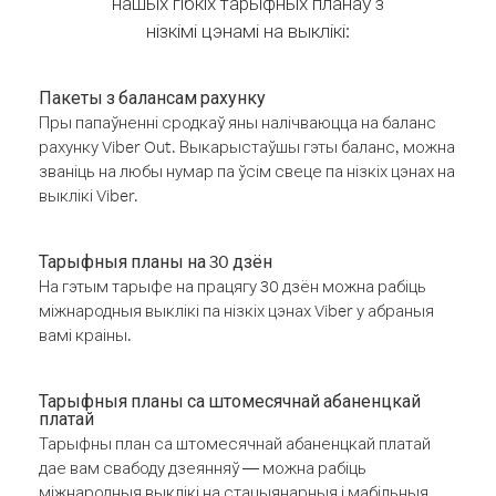
нашых гібкіх тарыфных планаў з
нізкімі цэнамі на выклікі:
Пакеты з балансам рахунку
Пры папаўненні сродкаў яны налічваюцца на баланс
рахунку Viber Out. Выкарыстаўшы гэты баланс, можна
званіць на любы нумар па ўсім свеце па нізкіх цэнах на
выклікі Viber.
Тарыфныя планы на 30 дзён
На гэтым тарыфе на працягу 30 дзён можна рабіць
міжнародныя выклікі па нізкіх цэнах Viber у абраныя
вамі краіны.
Тарыфныя планы са штомесячнай абаненцкай
платай
Тарыфны план са штомесячнай абаненцкай платай
дае вам свабоду дзеянняў — можна рабіць
міжнародныя выклікі на стацыянарныя і мабільныя