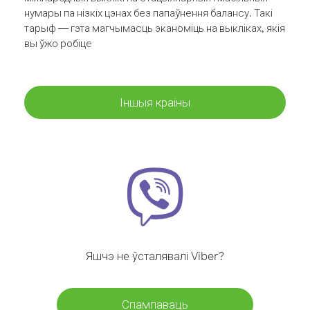
нумары па нізкіх цэнах без папаўнення балансу. Такі
тарыф — гэта магчымасць эканоміць на выкліках, якія
вы ўжо робіце
Іншыя краіны
Яшчэ не ўсталявалі Viber?
Спампаваць