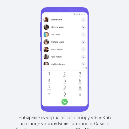
Набярыце нумар на панэлі набору Viber.
Каб
пазваніць у краіну Бельгія з рэгіёна Самалі,