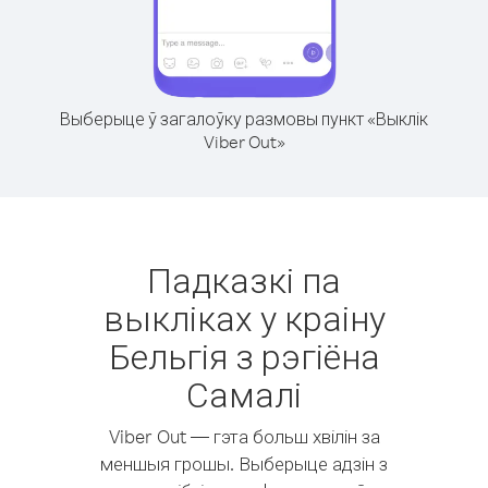
Выберыце ў загалоўку размовы пункт «Выклік
Viber Out»
Падказкі па
выкліках у краіну
Бельгія з рэгіёна
Самалі
Viber Out — гэта больш хвілін за
меншыя грошы. Выберыце адзін з