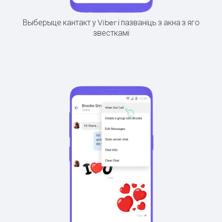
Выберыце кантакт у Viber і пазваніць з акна з яго
звесткамі