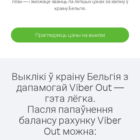
план — і зможаце званіць па лепшых цэнах за хвіліну ў
краіну Бельгія.
Прагледзець цэны на выклікі
Выклікі ў краіну Бельгія з
дапамогай Viber Out —
гэта лёгка.
Пасля папаўнення
балансу рахунку Viber
Out можна: