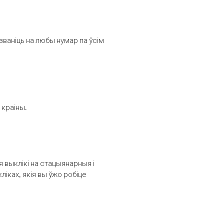
званіць на любы нумар па ўсім
 краіны.
выклікі на стацыянарныя і
іках, якія вы ўжо робіце