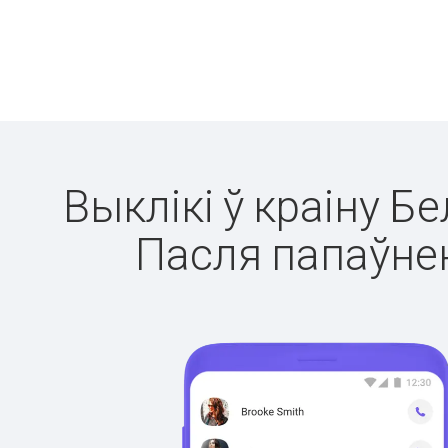
Выклікі ў краіну Б
Пасля папаўнен