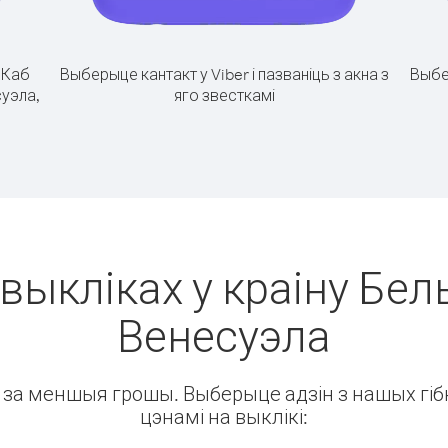
.
Каб
Выберыце кантакт у Viber і пазваніць з акна з
Выбе
суэла,
яго звесткамі
выкліках у краіну Бель
Венесуэла
ін за меншыя грошы. Выберыце адзін з нашых гібк
цэнамі на выклікі: