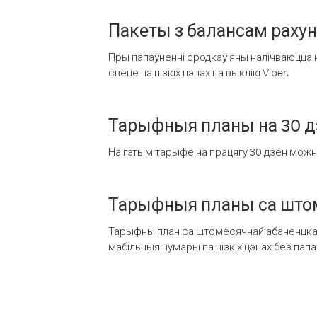
Пакеты з балансам раху
Пры папаўненні сродкаў яны налічваюцца н
свеце па нізкіх цэнах на выклікі Viber.
Тарыфныя планы на 30 д
На гэтым тарыфе на працягу 30 дзён можна 
Тарыфныя планы са штом
Тарыфны план са штомесячнай абаненцкай
мабільныя нумары па нізкіх цэнах без пап