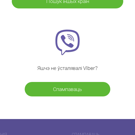
Пошук іншых краін
Яшчэ не ўсталявалі Viber?
Спампаваць
НІЯ
СПАМПАВАЦЬ