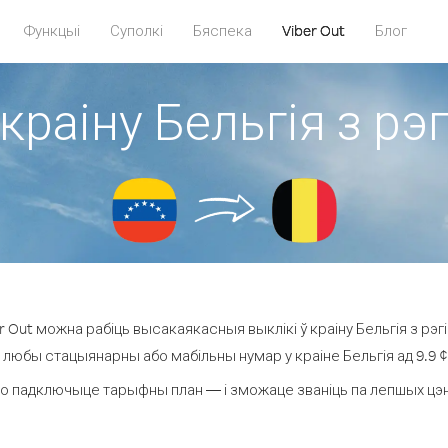
Функцыі
Суполкі
Бяспека
Viber Out
Блог
 краіну Бельгія з рэ
 Out можна рабіць высакаякасныя выклікі ў краіну Бельгія з рэг
а любы стацыянарны або мабільны нумар у краіне Бельгія ад 9.9 ¢ з
о падключыце тарыфны план — і зможаце званіць па лепшых цэнах 