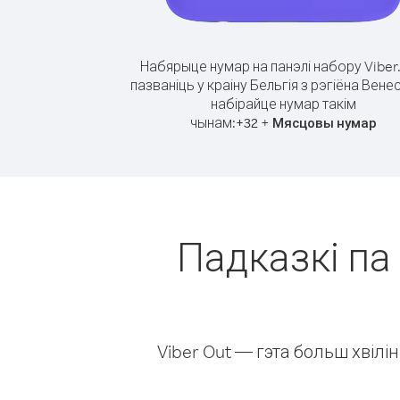
Набярыце нумар на панэлі набору Viber
пазваніць у краіну Бельгія з рэгіёна Вене
набірайце нумар такім
чынам:
+
+
32
Мясцовы нумар
Падказкі па 
Viber Out — гэта больш хвіл