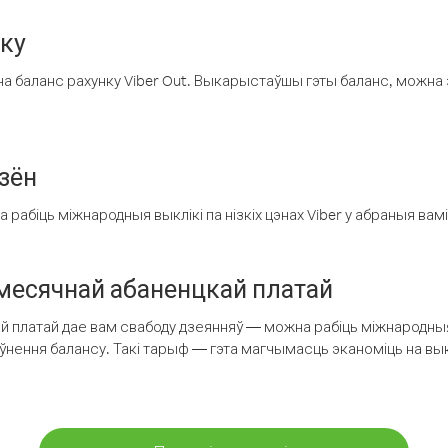
нку
а баланс рахунку Viber Out. Выкарыстаўшы гэты баланс, можна 
зён
рабіць міжнародныя выклікі па нізкіх цэнах Viber у абраныя вамі
есячнай абаненцкай платай
 платай дае вам свабоду дзеянняў — можна рабіць міжнародныя 
аўнення балансу. Такі тарыф — гэта магчымасць эканоміць на выкл