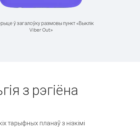
рыце ў загалоўку размовы пункт «Выклік
Viber Out»
гія з рэгіёна
іх тарыфных планаў з нізкімі