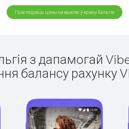
Прагледзець цэны на выклікі ў краіну Бельгія
ельгія з дапамогай Vibe
ня балансу рахунку V