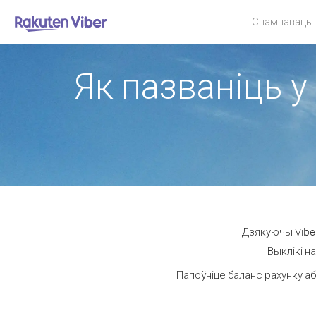
Спампаваць
Як пазваніць у
Дзякуючы Viber
Выклікі н
Папоўніце баланс рахунку аб