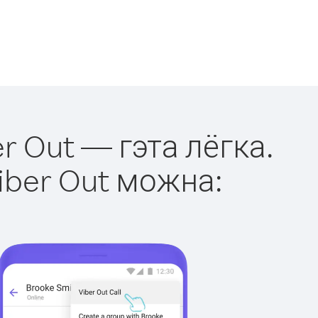
r Out — гэта лёгка.
iber Out можна: