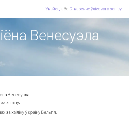
Увайсці
або
Стварэнне ўліковага запісу
гіёна Венесуэла
іёна Венесуэла.
а хвіліну.
за хвіліну ў краіну Бельгія.