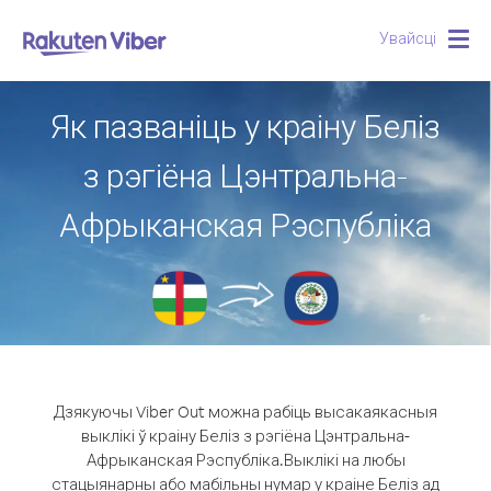
Увайсці
Togg
navig
Як пазваніць у краіну Беліз
з рэгіёна Цэнтральна-
Афрыканская Рэспубліка
Дзякуючы Viber Out можна рабіць высакаякасныя
выклікі ў краіну Беліз з рэгіёна Цэнтральна-
Афрыканская Рэспубліка.
Выклікі на любы
стацыянарны або мабільны нумар у краіне Беліз ад