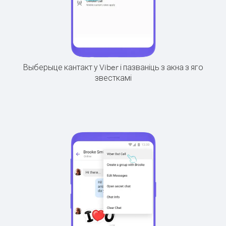
Выберыце кантакт у Viber і пазваніць з акна з яго
звесткамі