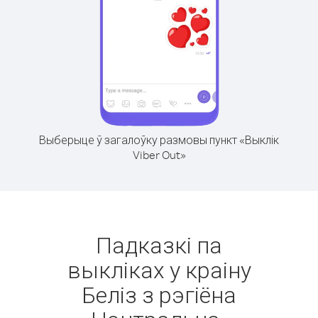
Выберыце ў загалоўку размовы пункт «Выклік
Viber Out»
Падказкі па
выкліках у краіну
Беліз з рэгіёна