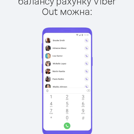
балансу рахунку Viber
Out можна: