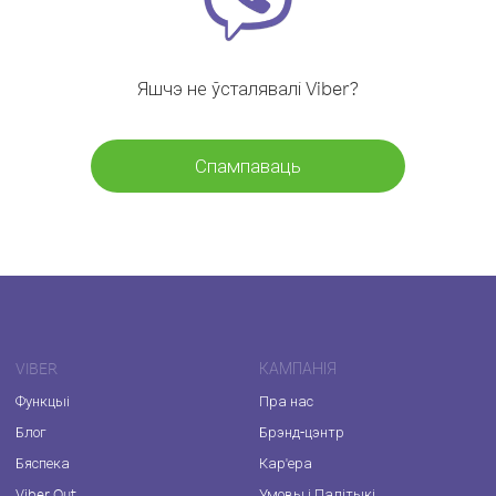
Яшчэ не ўсталявалі Viber?
Спампаваць
VIBER
КАМПАНІЯ
Функцыі
Пра нас
Блог
Брэнд-цэнтр
Бяспека
Кар'ера
Viber Out
Умовы і Палітыкі