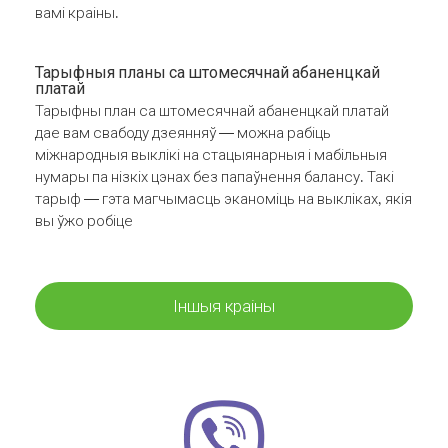
вамі краіны.
Тарыфныя планы са штомесячнай абаненцкай
платай
Тарыфны план са штомесячнай абаненцкай платай
дае вам свабоду дзеянняў — можна рабіць
міжнародныя выклікі на стацыянарныя і мабільныя
нумары па нізкіх цэнах без папаўнення балансу. Такі
тарыф — гэта магчымасць эканоміць на выкліках, якія
вы ўжо робіце
Іншыя краіны