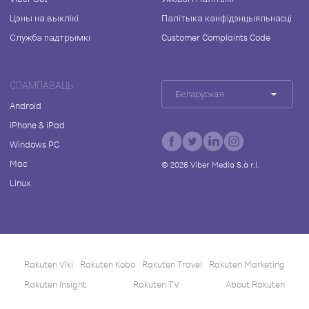
Цэны на выклікі
Палітыка канфідэнцыяльнасці
Служба падтрымкі
Customer Complaints Code
СПАМПАВАЦЬ
Беларуская
Android
iPhone & iPad
Windows PC
Mac
©
2026
Viber Media S.à r.l.
Linux
Rakuten Viki
Rakuten Kobo
Rakuten Travel
Rakuten Marketing
Rakuten Insight
Rakuten TV
About Rakuten