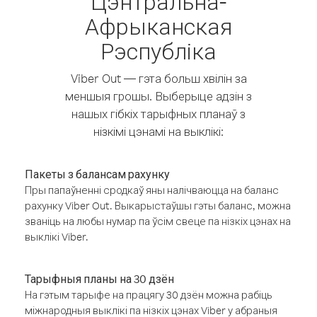
Цэнтральна-
Афрыканская
Рэспубліка
Viber Out — гэта больш хвілін за
меншыя грошы. Выберыце адзін з
нашых гібкіх тарыфных планаў з
нізкімі цэнамі на выклікі:
Пакеты з балансам рахунку
Пры папаўненні сродкаў яны налічваюцца на баланс
рахунку Viber Out. Выкарыстаўшы гэты баланс, можна
званіць на любы нумар па ўсім свеце па нізкіх цэнах на
выклікі Viber.
Тарыфныя планы на 30 дзён
На гэтым тарыфе на працягу 30 дзён можна рабіць
міжнародныя выклікі па нізкіх цэнах Viber у абраныя