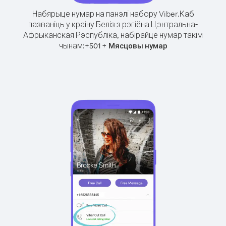
Набярыце нумар на панэлі набору Viber.
Каб
пазваніць у краіну Беліз з рэгіёна Цэнтральна-
Афрыканская Рэспубліка, набірайце нумар такім
чынам:
+
+
501
Мясцовы нумар