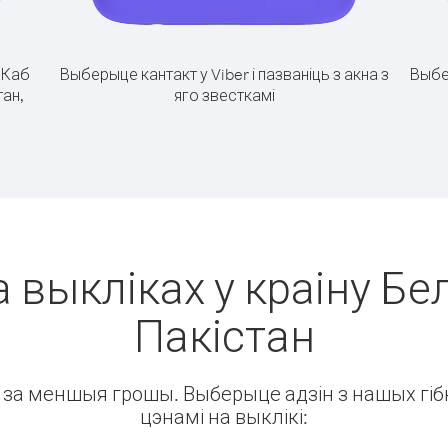
.
Каб
Выберыце кантакт у Viber і пазваніць з акна з
Выбе
тан,
яго звесткамі
 выкліках у краіну Бел
Пакістан
ін за меншыя грошы. Выберыце адзін з нашых гібк
цэнамі на выклікі: