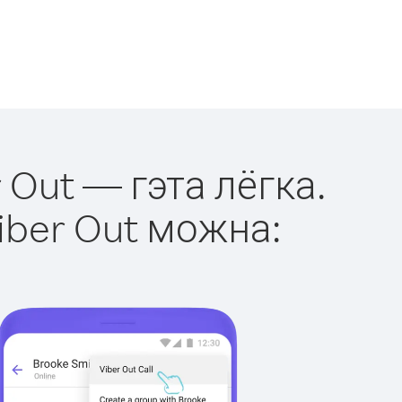
 Out — гэта лёгка.
iber Out можна: