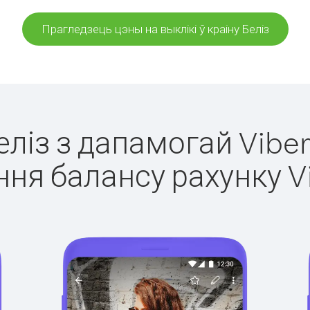
Прагледзець цэны на выклікі ў краіну Беліз
Беліз з дапамогай Viber
ня балансу рахунку V