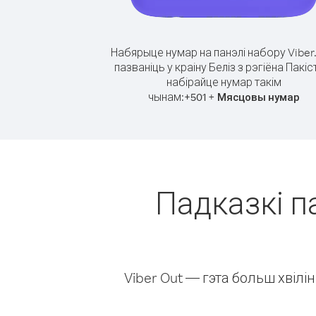
Набярыце нумар на панэлі набору Viber
пазваніць у краіну Беліз з рэгіёна Пакіс
набірайце нумар такім
чынам:
+
+
501
Мясцовы нумар
Падказкі па
Viber Out — гэта больш хвіл