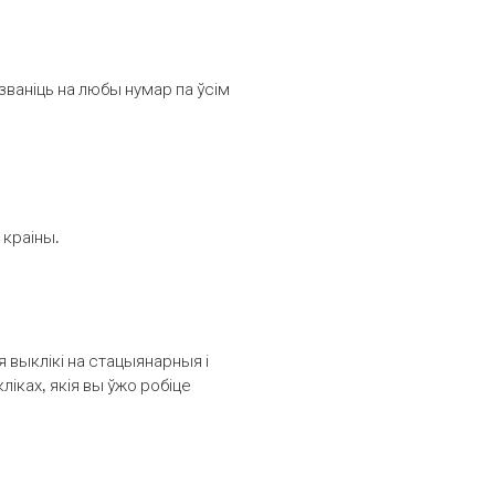
званіць на любы нумар па ўсім
 краіны.
выклікі на стацыянарныя і
іках, якія вы ўжо робіце