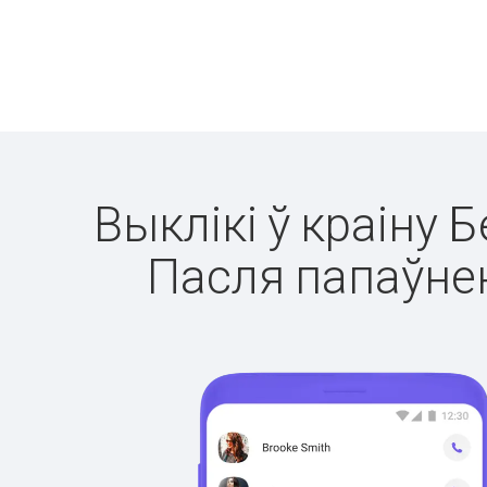
Выклікі ў краіну 
Пасля папаўнен