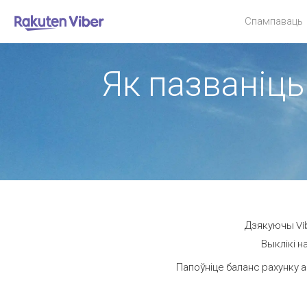
Спампаваць
Як пазваніць 
Дзякуючы Vib
Выклікі н
Папоўніце баланс рахунку а