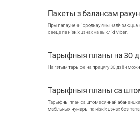
Пакеты з балансам раху
Пры папаўненні сродкаў яны налічваюцца н
свеце па нізкіх цэнах на выклікі Viber.
Тарыфныя планы на 30 д
На гэтым тарыфе на працягу 30 дзён можна 
Тарыфныя планы са штом
Тарыфны план са штомесячнай абаненцкай
мабільныя нумары па нізкіх цэнах без пап