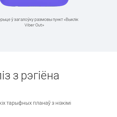
рыце ў загалоўку размовы пункт «Выклік
Viber Out»
із з рэгіёна
іх тарыфных планаў з нізкімі