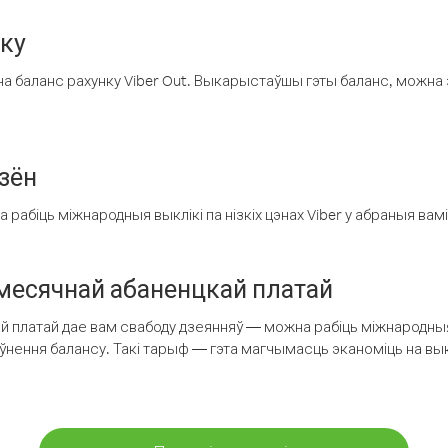
нку
а баланс рахунку Viber Out. Выкарыстаўшы гэты баланс, можна 
зён
рабіць міжнародныя выклікі па нізкіх цэнах Viber у абраныя вамі
есячнай абаненцкай платай
 платай дае вам свабоду дзеянняў — можна рабіць міжнародныя 
аўнення балансу. Такі тарыф — гэта магчымасць эканоміць на выкл