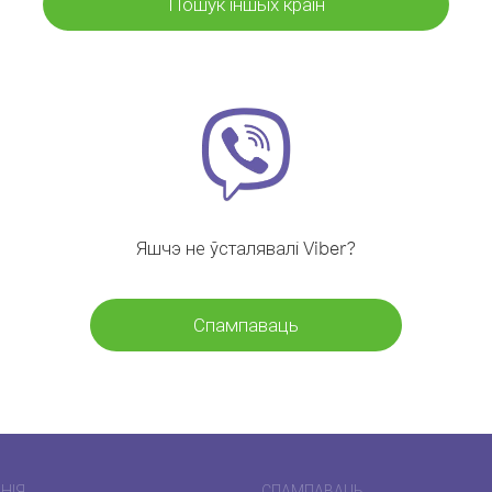
Пошук іншых краін
Яшчэ не ўсталявалі Viber?
Спампаваць
НІЯ
СПАМПАВАЦЬ