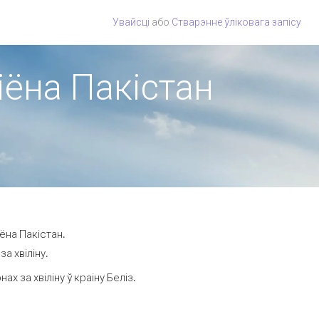
Увайсці
або
Стварэнне ўліковага запісу
гіёна Пакістан
ёна Пакістан.
а хвіліну.
 за хвіліну ў краіну Беліз.