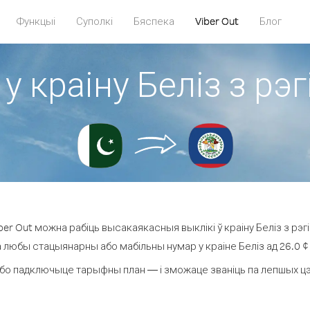
Функцыі
Суполкі
Бяспека
Viber Out
Блог
у краіну Беліз з рэ
er Out можна рабіць высакаякасныя выклікі ў краіну Беліз з рэгі
а любы стацыянарны або мабільны нумар у краіне Беліз ад 26.0 ¢ з
бо падключыце тарыфны план — і зможаце званіць па лепшых цэнах