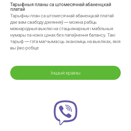
Тарыфныя планы са штомесячнай абаненцкай
платай
Тарыфны план са штомесячнай абаненцкай платай
дае вам свабоду дзеянняў — можна рабіць
міжнародныя выклікі на стацыянарныя і мабільныя
нумары па нізкіх цэнах без папаўнення балансу. Такі
тарыф — гэта магчымасць эканоміць на выкліках, якія
вы ўжо робіце
Іншыя краіны