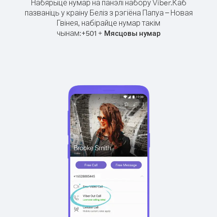
Набярыце нумар на панэлі набору Viber.
Каб
пазваніць у краіну Беліз з рэгіёна Папуа – Новая
Гвінея, набірайце нумар такім
чынам:
+
+
501
Мясцовы нумар