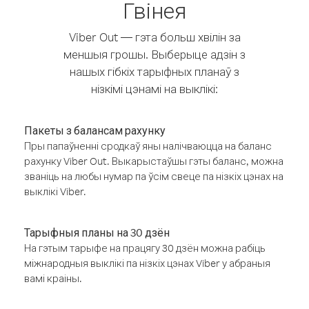
Гвінея
Viber Out — гэта больш хвілін за
меншыя грошы. Выберыце адзін з
нашых гібкіх тарыфных планаў з
нізкімі цэнамі на выклікі:
Пакеты з балансам рахунку
Пры папаўненні сродкаў яны налічваюцца на баланс
рахунку Viber Out. Выкарыстаўшы гэты баланс, можна
званіць на любы нумар па ўсім свеце па нізкіх цэнах на
выклікі Viber.
Тарыфныя планы на 30 дзён
На гэтым тарыфе на працягу 30 дзён можна рабіць
міжнародныя выклікі па нізкіх цэнах Viber у абраныя
вамі краіны.