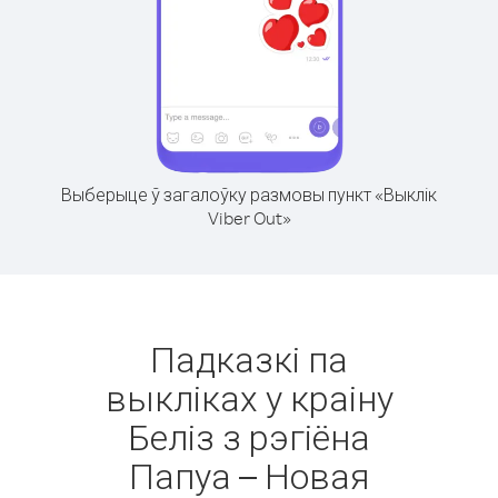
Выберыце ў загалоўку размовы пункт «Выклік
Viber Out»
Падказкі па
выкліках у краіну
Беліз з рэгіёна
Папуа – Новая