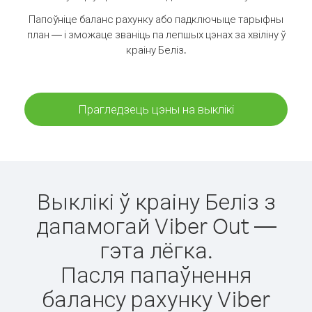
Папоўніце баланс рахунку або падключыце тарыфны
план — і зможаце званіць па лепшых цэнах за хвіліну ў
краіну Беліз.
Прагледзець цэны на выклікі
Выклікі ў краіну Беліз з
дапамогай Viber Out —
гэта лёгка.
Пасля папаўнення
балансу рахунку Viber