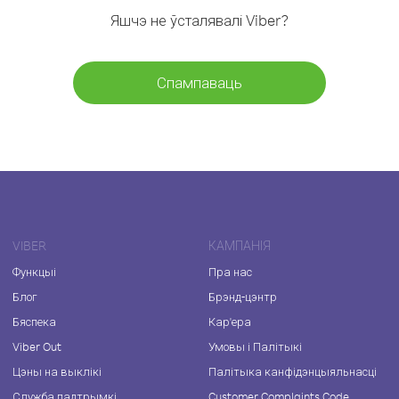
Яшчэ не ўсталявалі Viber?
Спампаваць
VIBER
КАМПАНІЯ
Функцыі
Пра нас
Блог
Брэнд-цэнтр
Бяспека
Кар'ера
Viber Out
Умовы і Палітыкі
Цэны на выклікі
Палітыка канфідэнцыяльнасці
Служба падтрымкі
Customer Complaints Code