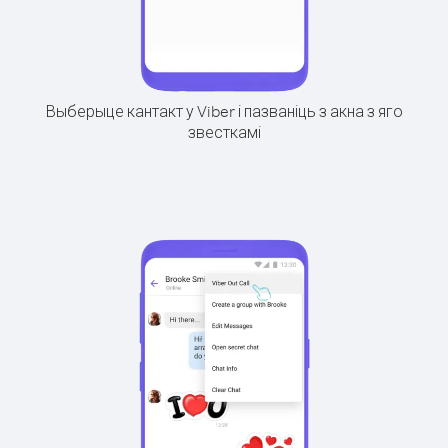
Выберыце кантакт у Viber і пазваніць з акна з яго
звесткамі