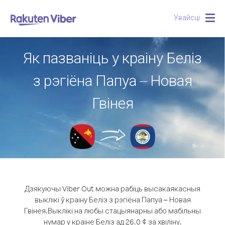
Увайсці
Togg
navig
Як пазваніць у краіну Беліз
з рэгіёна Папуа – Новая
Гвінея
Дзякуючы Viber Out можна рабіць высакаякасныя
выклікі ў краіну Беліз з рэгіёна Папуа – Новая
Гвінея.
Выклікі на любы стацыянарны або мабільны
нумар у краіне Беліз ад 26.0 ¢ за хвіліну.