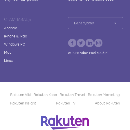
СПАМПАВАЦЬ
Беларуская
Android
iPhone & iPad
Windows PC
Mac
©
2026
Viber Media S.à r.l.
Linux
Rakuten Viki
Rakuten Kobo
Rakuten Travel
Rakuten Marketing
Rakuten Insight
Rakuten TV
About Rakuten