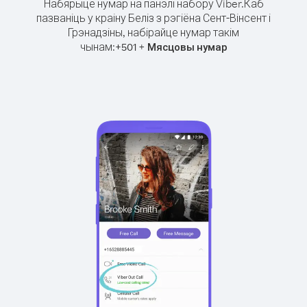
Набярыце нумар на панэлі набору Viber.
Каб
пазваніць у краіну Беліз з рэгіёна Сент-Вінсент і
Грэнадзіны, набірайце нумар такім
чынам:
+
+
501
Мясцовы нумар