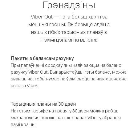
Грэнадзіны
Viber Out — гэта больш хвілін за
меншыя грошы. Выберыце адзін з
нашых гібкіх тарыфных планаў з
нізкімі цэнамі на выклікі:
Пакеты з балансам рахунку
Пры папаўненні сродкаў яны налічваюцца на баланс
рахунку Viber Out. Выкарыстаўшы гэты баланс, можна
званіць на любы нумар па ўсім свеце па нізкіх цэнах на
выклікі Viber.
Тарыфныя планы на 30 дзён
На гэтым тарыфе на працягу 30 дзён можна рабіць
міжнародныя выклікі па нізкіх цэнах Viber у абраныя
вамі краіны.