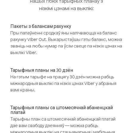
нашых гібкіх тарыфных планаў з
нізкімі цэнамі на выклікі:
Пакеты з балансам рахунку
Пры папаўненні сродкаў яны налічваюцца на баланс
рахунку Viber Out. Выкарыстаўшы гэты баланс, можна
званіць на любы нумар па ўсім свеце па нізкіх цэнах на
выклікі Viber.
Тарыфныя планы на 30 дзён
На гэтым тарыфе на працягу 30 дзён можна рабіць
міжнародныя выклікі па нізкіх цэнах Viber у абраныя
вамі краіны.
Тарыфныя планы са штомесячнай абаненцкай
платай
Тарыфны план са штомесячнай абаненцкай платай
дае вам свабоду дзеянняў — можна рабіць
міжнародныя выклікі на стацыянарныя і мабільныя