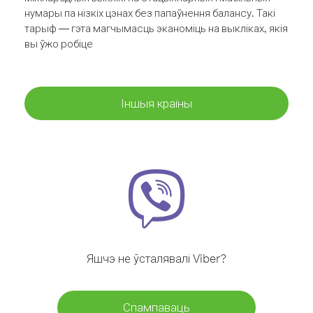
нумары па нізкіх цэнах без папаўнення балансу. Такі
тарыф — гэта магчымасць эканоміць на выкліках, якія
вы ўжо робіце
Іншыя краіны
Яшчэ не ўсталявалі Viber?
Спампаваць