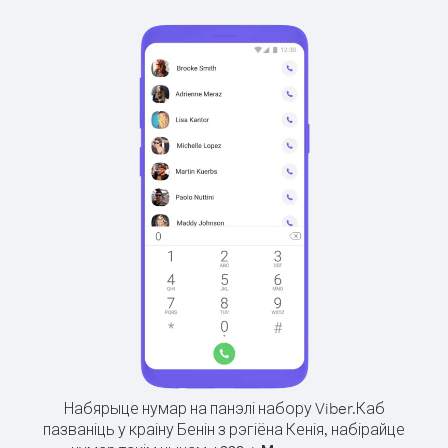
Набярыце нумар на панэлі набору Viber.
Каб
пазваніць у краіну Бенін з рэгіёна Кенія, набірайце