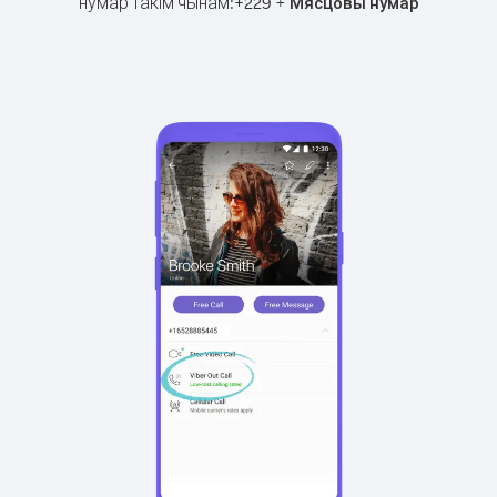
нумар такім чынам:
+
+
229
Мясцовы нумар