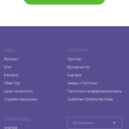
VIBER
КАМПАНІЯ
Функцыі
Пра нас
Блог
Брэнд-цэнтр
Бяспека
Кар'ера
Viber Out
Умовы і Палітыкі
Цэны на выклікі
Палітыка канфідэнцыяльнасці
Служба падтрымкі
Customer Complaints Code
СПАМПАВАЦЬ
Беларуская
Android