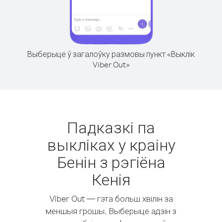
Выберыце ў загалоўку размовы пункт «Выклік
Viber Out»
Падказкі па
выкліках у краіну
Бенін з рэгіёна
Кенія
Viber Out — гэта больш хвілін за
меншыя грошы. Выберыце адзін з