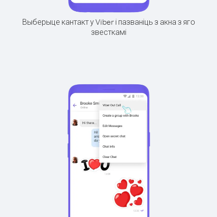
Выберыце кантакт у Viber і пазваніць з акна з яго
звесткамі