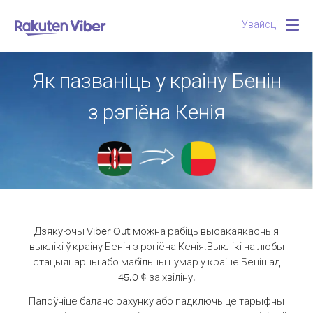
Увайсці
Togg
navig
Як пазваніць у краіну Бенін
з рэгіёна Кенія
Дзякуючы Viber Out можна рабіць высакаякасныя
выклікі ў краіну Бенін з рэгіёна Кенія.
Выклікі на любы
стацыянарны або мабільны нумар у краіне Бенін ад
45.0 ¢ за хвіліну.
Папоўніце баланс рахунку або падключыце тарыфны