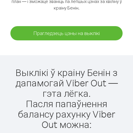
план — і зможаце званіць па лепшых цэнах за хвіліну ў
краіну Бенін.
Прагледзець цэны на выклікі
Выклікі ў краіну Бенін з
дапамогай Viber Out —
гэта лёгка.
Пасля папаўнення
балансу рахунку Viber
Out можна: