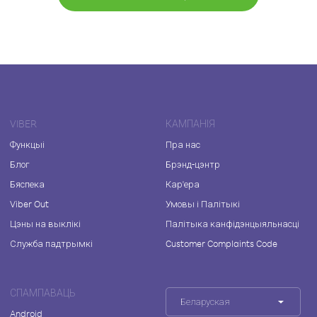
VIBER
КАМПАНІЯ
Функцыі
Пра нас
Блог
Брэнд-цэнтр
Бяспека
Кар'ера
Viber Out
Умовы і Палітыкі
Цэны на выклікі
Палітыка канфідэнцыяльнасці
Служба падтрымкі
Customer Complaints Code
СПАМПАВАЦЬ
Беларуская
Android