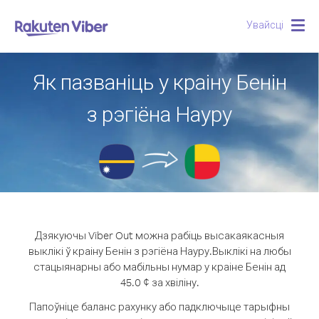
Увайсці
Togg
navig
Як пазваніць у краіну Бенін
з рэгіёна Науру
Дзякуючы Viber Out можна рабіць высакаякасныя
выклікі ў краіну Бенін з рэгіёна Науру.
Выклікі на любы
стацыянарны або мабільны нумар у краіне Бенін ад
45.0 ¢ за хвіліну.
Папоўніце баланс рахунку або падключыце тарыфны