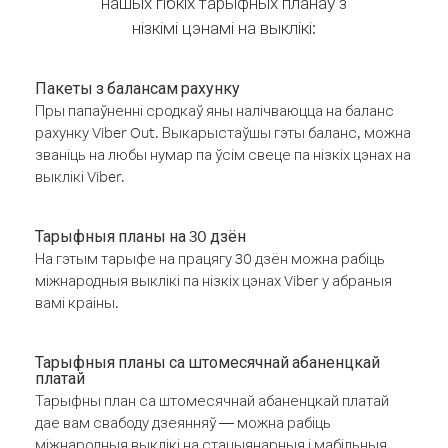
нашых гібкіх тарыфных планаў з
нізкімі цэнамі на выклікі:
Пакеты з балансам рахунку
Пры папаўненні сродкаў яны налічваюцца на баланс
рахунку Viber Out. Выкарыстаўшы гэты баланс, можна
званіць на любы нумар па ўсім свеце па нізкіх цэнах на
выклікі Viber.
Тарыфныя планы на 30 дзён
На гэтым тарыфе на працягу 30 дзён можна рабіць
міжнародныя выклікі па нізкіх цэнах Viber у абраныя
вамі краіны.
Тарыфныя планы са штомесячнай абаненцкай
платай
Тарыфны план са штомесячнай абаненцкай платай
дае вам свабоду дзеянняў — можна рабіць
міжнародныя выклікі на стацыянарныя і мабільныя