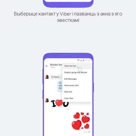
Выберыце кантакт у Viber і пазваніць з акна з яго
звесткамі