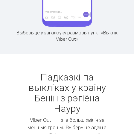
Выберыце ў загалоўку размовы пункт «Выклік
Viber Out»
Падказкі па
выкліках у краіну
Бенін з рэгіёна
Науру
Viber Out — гэта больш хвілін за
меншыя грошы. Выберыце адзін з