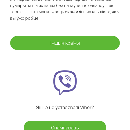
нумары па нізкіх цэнах без папаўнення балансу. Такі
тарыф — гэта магчымасць эканоміць на выкліках, якія
вы ўжо робіце
Іншыя краіны
Яшчэ не ўсталявалі Viber?
Спампаваць