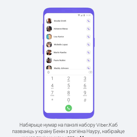
Набярыце нумар на панэлі набору Viber.
Каб
пазваніць у краіну Бенін з рэгіёна Науру, набірайце