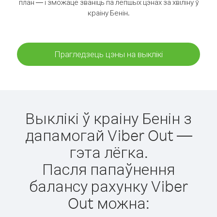
план — і зможаце званіць па лепшых цэнах за хвіліну ў
краіну Бенін.
Прагледзець цэны на выклікі
Выклікі ў краіну Бенін з
дапамогай Viber Out —
гэта лёгка.
Пасля папаўнення
балансу рахунку Viber
Out можна: