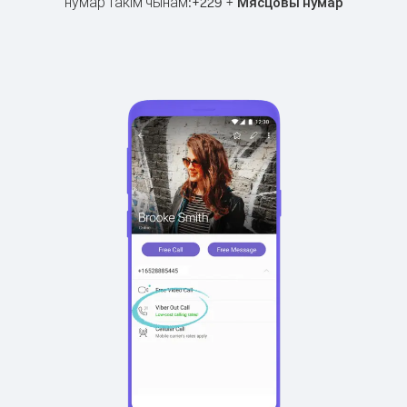
нумар такім чынам:
+
+
229
Мясцовы нумар