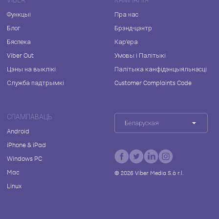
Функцыі
Пра нас
Блог
Брэнд-цэнтр
Бяспека
Кар'ера
Viber Out
Умовы і Палітыкі
Цэны на выклікі
Палітыка канфідэнцыяльнасці
Служба падтрымкі
Customer Complaints Code
СПАМПАВАЦЬ
Беларуская
Android
iPhone & iPad
Windows PC
Mac
©
2026
Viber Media S.à r.l.
Linux