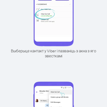
Выберыце кантакт у Viber і пазваніць з акна з яго
звесткамі