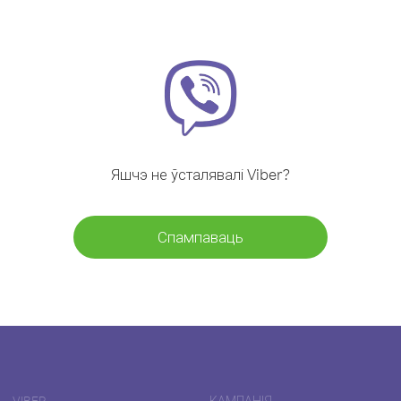
Яшчэ не ўсталявалі Viber?
Спампаваць
VIBER
КАМПАНІЯ