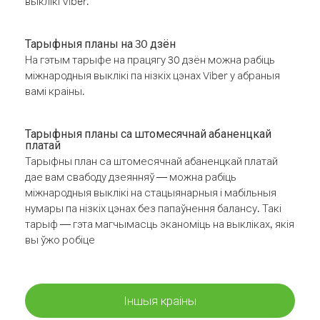
выклікі Viber.
Тарыфныя планы на 30 дзён
На гэтым тарыфе на працягу 30 дзён можна рабіць
міжнародныя выклікі па нізкіх цэнах Viber у абраныя
вамі краіны.
Тарыфныя планы са штомесячнай абаненцкай
платай
Тарыфны план са штомесячнай абаненцкай платай
дае вам свабоду дзеянняў — можна рабіць
міжнародныя выклікі на стацыянарныя і мабільныя
нумары па нізкіх цэнах без папаўнення балансу. Такі
тарыф — гэта магчымасць эканоміць на выкліках, якія
вы ўжо робіце
Іншыя краіны