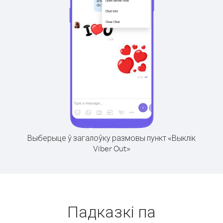
Выберыце ў загалоўку размовы пункт «Выклік
Viber Out»
Падказкі па