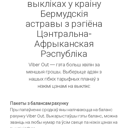
выкліках у краіну
Бермудскія
астравы з рэгіёна
Цэнтральна-
Афрыканская
Рэспубліка
Viber Out — гэта больш хвілін за
меншыя грошы. Выберыце адзін з
нашых гібкіх тарыфных планаў з
нізкімі цэнамі на выклікі:
Пакеты з балансам рахунку
Пры папаўненні сродкаў яны налічваюцца на баланс
рахунку Viber Out. Выкарыстаўшы гэты баланс, можна
званіць на любы нумар па ўсім свеце па нізкіх цэнах на