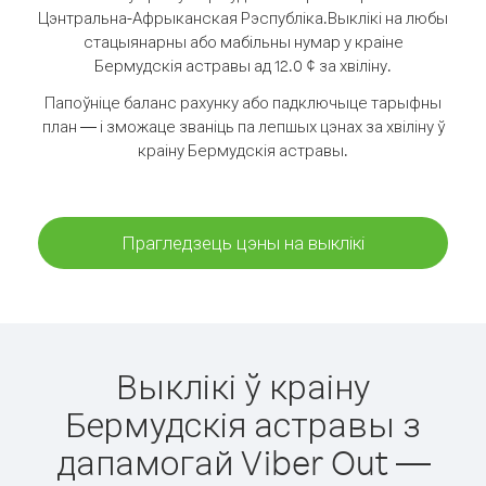
Цэнтральна-Афрыканская Рэспубліка.
Выклікі на любы
стацыянарны або мабільны нумар у краіне
Бермудскія астравы ад 12.0 ¢ за хвіліну.
Папоўніце баланс рахунку або падключыце тарыфны
план — і зможаце званіць па лепшых цэнах за хвіліну ў
краіну Бермудскія астравы.
Прагледзець цэны на выклікі
Выклікі ў краіну
Бермудскія астравы з
дапамогай Viber Out —