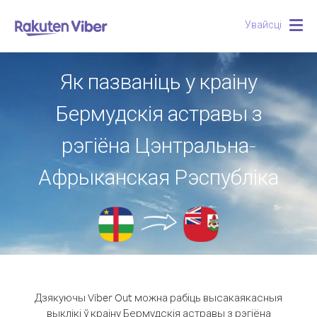
Увайсці
Togg
navig
Як пазваніць у краіну
Бермудскія астравы з
рэгіёна Цэнтральна-
Афрыканская Рэспубліка
Дзякуючы Viber Out можна рабіць высакаякасныя
выклікі ў краіну Бермудскія астравы з рэгіёна