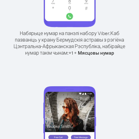
Набярыце нумар на панэлі набору Viber.
Каб
пазваніць у краіну Бермудскія астравы з рэгіёна
Цэнтральна-Афрыканская Рэспубліка, набірайце
нумар такім чынам:
+
+
1
Мясцовы нумар