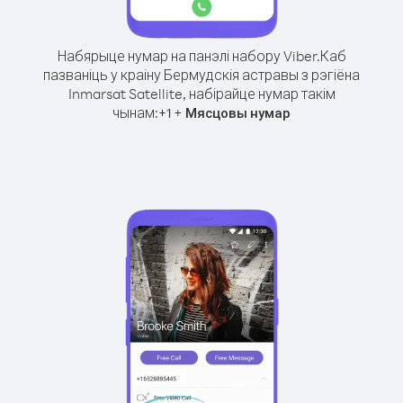
Набярыце нумар на панэлі набору Viber.
Каб
пазваніць у краіну Бермудскія астравы з рэгіёна
Inmarsat Satellite, набірайце нумар такім
чынам:
+
+
1
Мясцовы нумар