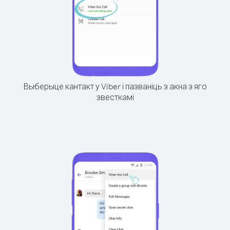
Выберыце кантакт у Viber і пазваніць з акна з яго
звесткамі