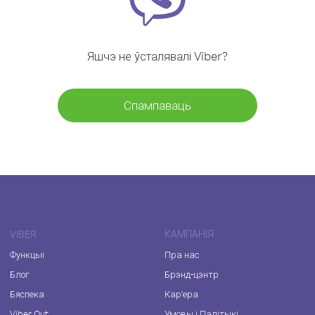
Яшчэ не ўсталявалі Viber?
Спампаваць
VIBER
КАМПАНІЯ
Функцыі
Пра нас
Блог
Брэнд-цэнтр
Бяспека
Кар'ера
Viber Out
Умовы і Палітыкі