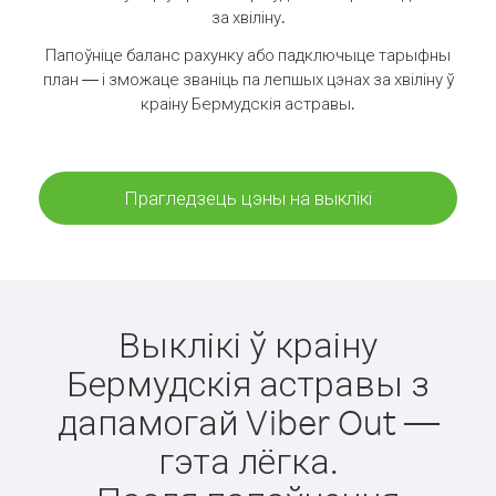
за хвіліну.
Папоўніце баланс рахунку або падключыце тарыфны
план — і зможаце званіць па лепшых цэнах за хвіліну ў
краіну Бермудскія астравы.
Прагледзець цэны на выклікі
Выклікі ў краіну
Бермудскія астравы з
дапамогай Viber Out —
гэта лёгка.