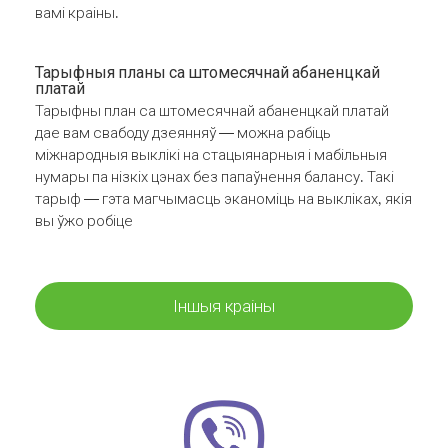
вамі краіны.
Тарыфныя планы са штомесячнай абаненцкай
платай
Тарыфны план са штомесячнай абаненцкай платай
дае вам свабоду дзеянняў — можна рабіць
міжнародныя выклікі на стацыянарныя і мабільныя
нумары па нізкіх цэнах без папаўнення балансу. Такі
тарыф — гэта магчымасць эканоміць на выкліках, якія
вы ўжо робіце
Іншыя краіны