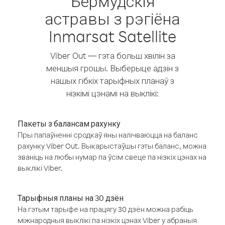
Бермудскія
астравы з рэгіёна
Inmarsat Satellite
Viber Out — гэта больш хвілін за
меншыя грошы. Выберыце адзін з
нашых гібкіх тарыфных планаў з
нізкімі цэнамі на выклікі:
Пакеты з балансам рахунку
Пры папаўненні сродкаў яны налічваюцца на баланс
рахунку Viber Out. Выкарыстаўшы гэты баланс, можна
званіць на любы нумар па ўсім свеце па нізкіх цэнах на
выклікі Viber.
Тарыфныя планы на 30 дзён
На гэтым тарыфе на працягу 30 дзён можна рабіць
міжнародныя выклікі па нізкіх цэнах Viber у абраныя