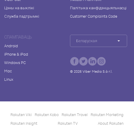
Цэны на выклікі
Палітыка канфідэнцыяльнасці
Служба падтрымкі
Customer Complaints Code
СПАМПАВАЦЬ
Беларуская
Android
iPhone & iPad
Windows PC
Mac
©
2026
Viber Media S.à r.l.
Linux
Rakuten Viki
Rakuten Kobo
Rakuten Travel
Rakuten Marketing
Rakuten Insight
Rakuten TV
About Rakuten