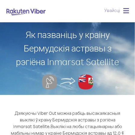
Увайсці
Togg
navig
Як пазваніць у краіну
Бермудскія астравы з
рэгіёна Inmarsat Satellite
Дзякуючы Viber Out можна рабіць высакаякасныя
выклікі ў краіну Бермудскія астравы з рэгіёна
Inmarsat Satellite.
Выклікі на любы стацыянарны або
мабільны нумар у краіне Бермудскія астравы ад 12.0 ¢