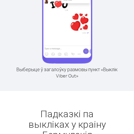
Выберыце ў загалоўку размовы пункт «Выклік
Viber Out»
Падказкі па
выкліках у краіну