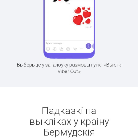
Выберыце ў загалоўку размовы пункт «Выклік
Viber Out»
Падказкі па
выкліках у краіну
Бермудскія