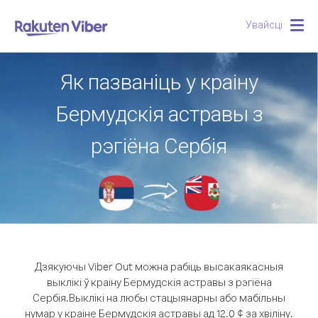
Увайсці
Togg
navig
Як пазваніць у краіну
Бермудскія астравы з
рэгіёна Сербія
Дзякуючы Viber Out можна рабіць высакаякасныя
выклікі ў краіну Бермудскія астравы з рэгіёна
Сербія.
Выклікі на любы стацыянарны або мабільны
нумар у краіне Бермудскія астравы ад 12.0 ¢ за хвіліну.