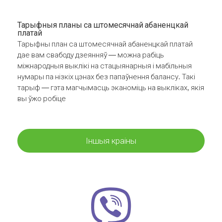
Тарыфныя планы са штомесячнай абаненцкай
платай
Тарыфны план са штомесячнай абаненцкай платай
дае вам свабоду дзеянняў — можна рабіць
міжнародныя выклікі на стацыянарныя і мабільныя
нумары па нізкіх цэнах без папаўнення балансу. Такі
тарыф — гэта магчымасць эканоміць на выкліках, якія
вы ўжо робіце
Іншыя краіны