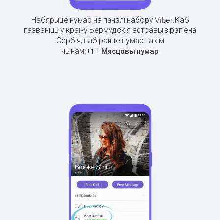
Набярыце нумар на панэлі набору Viber.
Каб
пазваніць у краіну Бермудскія астравы з рэгіёна
Сербія, набірайце нумар такім
чынам:
+
+
1
Мясцовы нумар