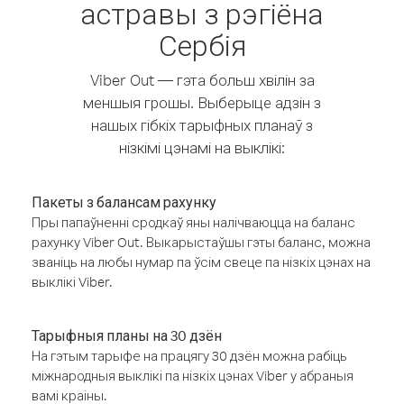
астравы з рэгіёна
Сербія
Viber Out — гэта больш хвілін за
меншыя грошы. Выберыце адзін з
нашых гібкіх тарыфных планаў з
нізкімі цэнамі на выклікі:
Пакеты з балансам рахунку
Пры папаўненні сродкаў яны налічваюцца на баланс
рахунку Viber Out. Выкарыстаўшы гэты баланс, можна
званіць на любы нумар па ўсім свеце па нізкіх цэнах на
выклікі Viber.
Тарыфныя планы на 30 дзён
На гэтым тарыфе на працягу 30 дзён можна рабіць
міжнародныя выклікі па нізкіх цэнах Viber у абраныя
вамі краіны.