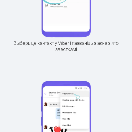
Выберыце кантакт у Viber і пазваніць з акна з яго
звесткамі