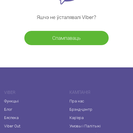
Яшчэ не ўсталявалі Viber?
Спампаваць
VIBER
КАМПАНІЯ
Функцыі
Пра нас
Блог
Брэнд-цэнтр
Бяспека
Кар'ера
Viber Out
Умовы і Палітыкі