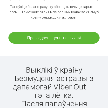
Папоўніце баланс рахунку або падключыце тарыфны
план — і зможаце званіць па лепшых цэнах за хвіліну ў
краіну Бермудскія астравы.
Прагледзець цэны на выклікі
Выклікі ў краіну
Бермудскія астравы з
дапамогай Viber Out —
гэта лёгка.
Пасля папаўнення