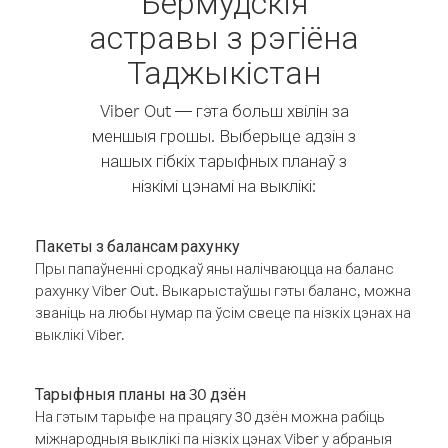
Бермудскія
астравы з рэгіёна
Таджыкістан
Viber Out — гэта больш хвілін за
меншыя грошы. Выберыце адзін з
нашых гібкіх тарыфных планаў з
нізкімі цэнамі на выклікі:
Пакеты з балансам рахунку
Пры папаўненні сродкаў яны налічваюцца на баланс
рахунку Viber Out. Выкарыстаўшы гэты баланс, можна
званіць на любы нумар па ўсім свеце па нізкіх цэнах на
выклікі Viber.
Тарыфныя планы на 30 дзён
На гэтым тарыфе на працягу 30 дзён можна рабіць
міжнародныя выклікі па нізкіх цэнах Viber у абраныя