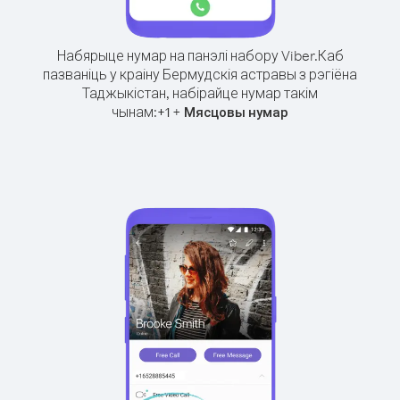
Набярыце нумар на панэлі набору Viber.
Каб
пазваніць у краіну Бермудскія астравы з рэгіёна
Таджыкістан, набірайце нумар такім
чынам:
+
+
1
Мясцовы нумар