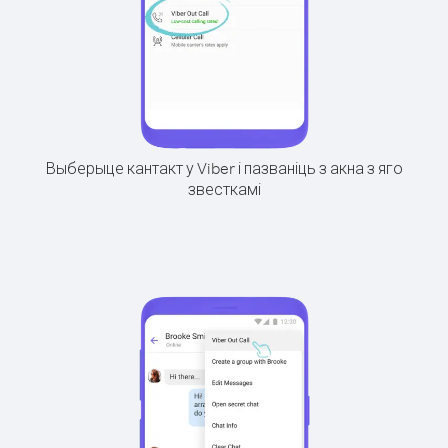
Выберыце кантакт у Viber і пазваніць з акна з яго
звесткамі