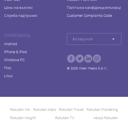
Цэны на выклікі
Палітыка канфідэнцыяльнасці
Служба падтрымкі
Customer Complaints Code
СПАМПАВАЦЬ
Беларуская
Android
iPhone & iPad
Windows PC
Mac
©
2026
Viber Media S.à r.l.
Linux
Rakuten Viki
Rakuten Kobo
Rakuten Travel
Rakuten Marketing
Rakuten Insight
Rakuten TV
About Rakuten