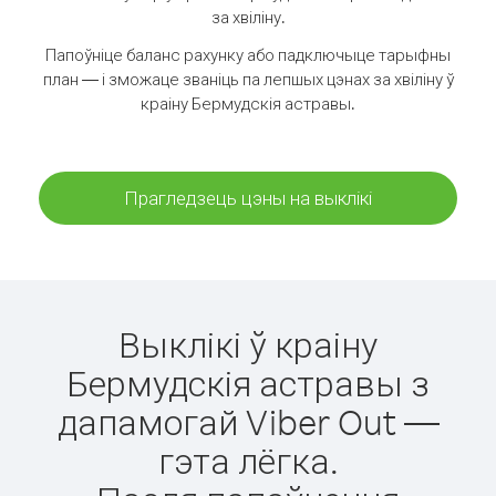
за хвіліну.
Папоўніце баланс рахунку або падключыце тарыфны
план — і зможаце званіць па лепшых цэнах за хвіліну ў
краіну Бермудскія астравы.
Прагледзець цэны на выклікі
Выклікі ў краіну
Бермудскія астравы з
дапамогай Viber Out —
гэта лёгка.