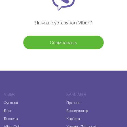
Яшчэ не ўсталявалі Viber?
Спампаваць
VIBER
КАМПАНІЯ
Функцыі
Пра нас
Блог
Брэнд-цэнтр
Бяспека
Кар'ера
Viber Out
Умовы і Палітыкі