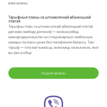
вамі краіны.
Тарыфныя планы са штомесячнай абаненцкай
платай
Тарыфны план са штомесячнай абаненцкай платай
дае вам свабоду дзеянняў — можна рабіць
міжнародныя выклікі на стацыянарныя і мабільныя
нумары па нізкіх цэнах без папаўнення балансу. Такі
тарыф — гэта магчымасць эканоміць на выкліках, якія
вы ўжо робіце
Іншыя краіны