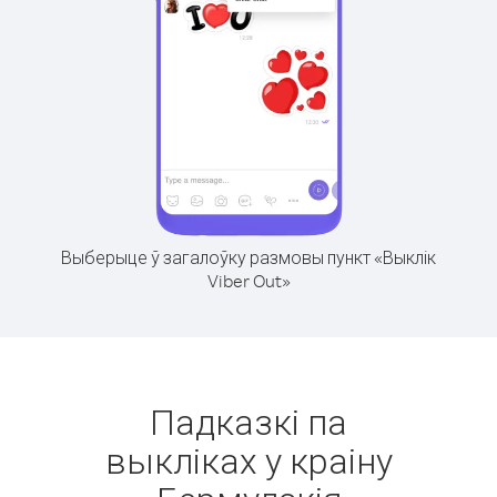
Выберыце ў загалоўку размовы пункт «Выклік
Viber Out»
Падказкі па
выкліках у краіну