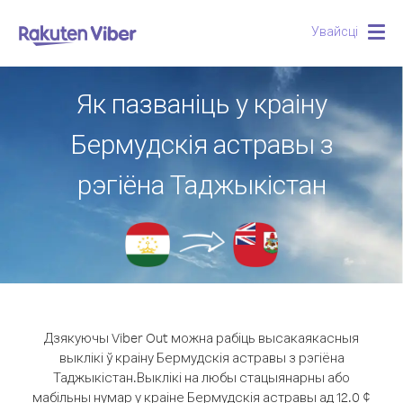
Увайсці
Togg
navig
Як пазваніць у краіну
Бермудскія астравы з
рэгіёна Таджыкістан
Дзякуючы Viber Out можна рабіць высакаякасныя
выклікі ў краіну Бермудскія астравы з рэгіёна
Таджыкістан.
Выклікі на любы стацыянарны або
мабільны нумар у краіне Бермудскія астравы ад 12.0 ¢