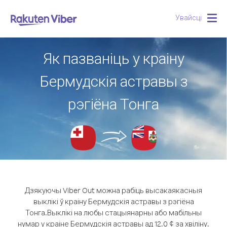
Увайсці
Togg
navig
Як пазваніць у краіну
Бермудскія астравы з
рэгіёна Тонга
Дзякуючы Viber Out можна рабіць высакаякасныя
выклікі ў краіну Бермудскія астравы з рэгіёна
Тонга.
Выклікі на любы стацыянарны або мабільны
нумар у краіне Бермудскія астравы ад 12.0 ¢ за хвіліну.