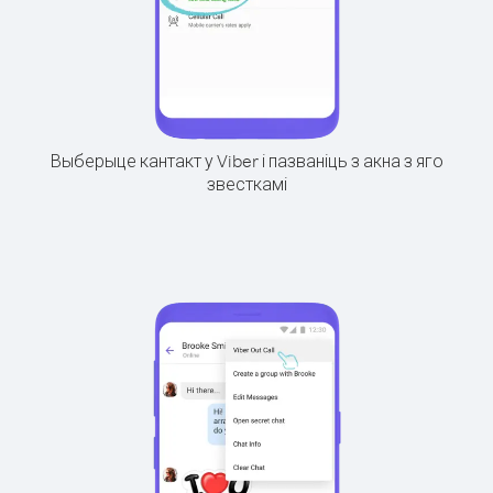
Выберыце кантакт у Viber і пазваніць з акна з яго
звесткамі