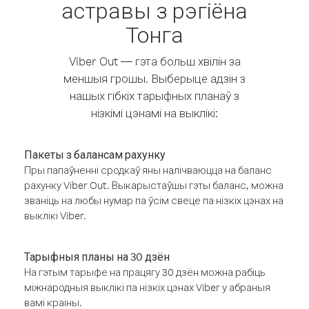
астравы з рэгіёна
Тонга
Viber Out — гэта больш хвілін за
меншыя грошы. Выберыце адзін з
нашых гібкіх тарыфных планаў з
нізкімі цэнамі на выклікі:
Пакеты з балансам рахунку
Пры папаўненні сродкаў яны налічваюцца на баланс
рахунку Viber Out. Выкарыстаўшы гэты баланс, можна
званіць на любы нумар па ўсім свеце па нізкіх цэнах на
выклікі Viber.
Тарыфныя планы на 30 дзён
На гэтым тарыфе на працягу 30 дзён можна рабіць
міжнародныя выклікі па нізкіх цэнах Viber у абраныя
вамі краіны.