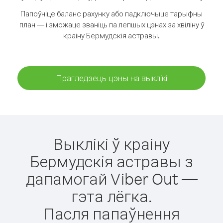
Папоўніце баланс рахунку або падключыце тарыфны
план — і зможаце званіць па лепшых цэнах за хвіліну ў
краіну Бермудскія астравы.
Прагледзець цэны на выклікі
Выклікі ў краіну
Бермудскія астравы з
дапамогай Viber Out —
гэта лёгка.
Пасля папаўнення