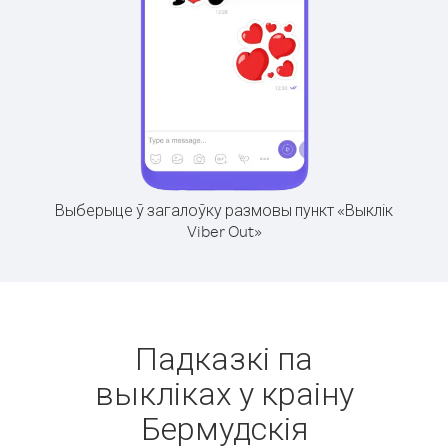
Выберыце ў загалоўку размовы пункт «Выклік
Viber Out»
Падказкі па
выкліках у краіну
Бермудскія