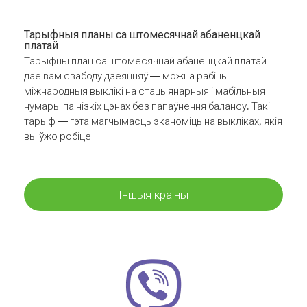
Тарыфныя планы са штомесячнай абаненцкай
платай
Тарыфны план са штомесячнай абаненцкай платай
дае вам свабоду дзеянняў — можна рабіць
міжнародныя выклікі на стацыянарныя і мабільныя
нумары па нізкіх цэнах без папаўнення балансу. Такі
тарыф — гэта магчымасць эканоміць на выкліках, якія
вы ўжо робіце
Іншыя краіны