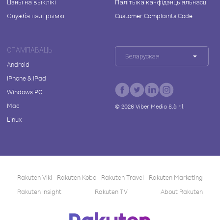
Цэны на выклікі
Палітыка канфідэнцыяльнасці
Служба падтрымкі
Customer Complaints Code
СПАМПАВАЦЬ
Беларуская
Android
iPhone & iPad
Windows PC
Mac
©
2026
Viber Media S.à r.l.
Linux
Rakuten Viki
Rakuten Kobo
Rakuten Travel
Rakuten Marketing
Rakuten Insight
Rakuten TV
About Rakuten