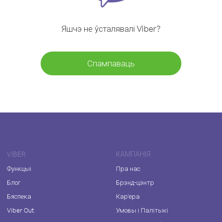
Яшчэ не ўсталявалі Viber?
Спампаваць
VIBER
КАМПАНІЯ
Функцыі
Пра нас
Блог
Брэнд-цэнтр
Бяспека
Кар'ера
Viber Out
Умовы і Палітыкі