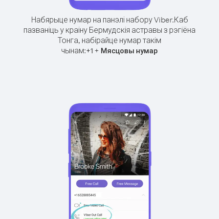
Набярыце нумар на панэлі набору Viber.
Каб
пазваніць у краіну Бермудскія астравы з рэгіёна
Тонга, набірайце нумар такім
чынам:
+
+
1
Мясцовы нумар