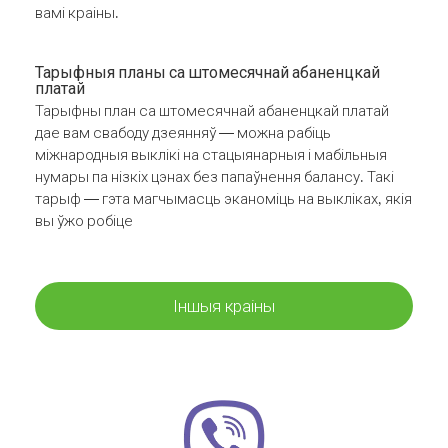
вамі краіны.
Тарыфныя планы са штомесячнай абаненцкай
платай
Тарыфны план са штомесячнай абаненцкай платай
дае вам свабоду дзеянняў — можна рабіць
міжнародныя выклікі на стацыянарныя і мабільныя
нумары па нізкіх цэнах без папаўнення балансу. Такі
тарыф — гэта магчымасць эканоміць на выкліках, якія
вы ўжо робіце
Іншыя краіны