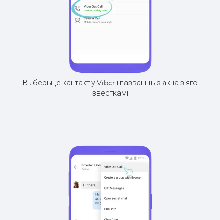
Выберыце кантакт у Viber і пазваніць з акна з яго
звесткамі