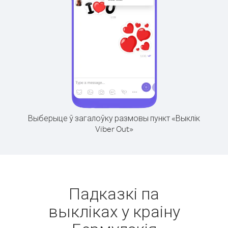
Выберыце ў загалоўку размовы пункт «Выклік
Viber Out»
Падказкі па
выкліках у краіну