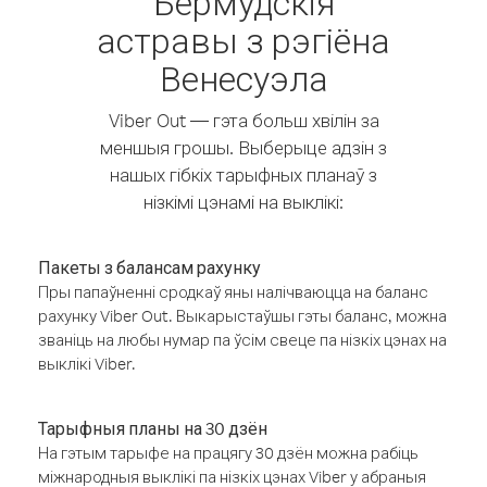
Бермудскія
астравы з рэгіёна
Венесуэла
Viber Out — гэта больш хвілін за
меншыя грошы. Выберыце адзін з
нашых гібкіх тарыфных планаў з
нізкімі цэнамі на выклікі:
Пакеты з балансам рахунку
Пры папаўненні сродкаў яны налічваюцца на баланс
рахунку Viber Out. Выкарыстаўшы гэты баланс, можна
званіць на любы нумар па ўсім свеце па нізкіх цэнах на
выклікі Viber.
Тарыфныя планы на 30 дзён
На гэтым тарыфе на працягу 30 дзён можна рабіць
міжнародныя выклікі па нізкіх цэнах Viber у абраныя