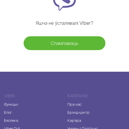
Яшчэ не ўсталявалі Viber?
Спампаваць
VIBER
КАМПАНІЯ
Функцыі
Пра нас
Блог
Брэнд-цэнтр
Бяспека
Кар'ера
Viber Out
Умовы і Палітыкі