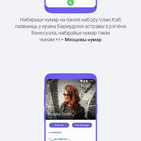
Набярыце нумар на панэлі набору Viber.
Каб
пазваніць у краіну Бермудскія астравы з рэгіёна
Венесуэла, набірайце нумар такім
чынам:
+
+
1
Мясцовы нумар