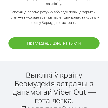
за хвіліну.
Папоўніце баланс рахунку або падключыце тарыфны
план — і зможаце званіць па лепшых цэнах за хвіліну ў
краіну Бермудскія астравы.
Прагледзець цэны на выклікі
Выклікі ў краіну
Бермудскія астравы з
дапамогай Viber Out —
гэта лёгка.