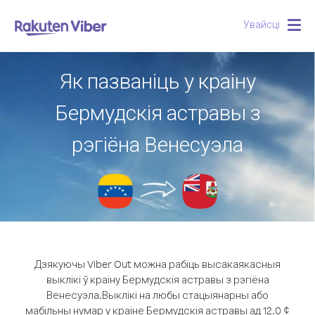
Увайсці
Togg
navig
Як пазваніць у краіну
Бермудскія астравы з
рэгіёна Венесуэла
Дзякуючы Viber Out можна рабіць высакаякасныя
выклікі ў краіну Бермудскія астравы з рэгіёна
Венесуэла.
Выклікі на любы стацыянарны або
мабільны нумар у краіне Бермудскія астравы ад 12.0 ¢