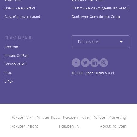
Цэны на выклікі
Палітыка канфідэнцыяльнасці
Служба падтрымкі
Customer Complaints Code
СПАМПАВАЦЬ
Беларуская
Android
iPhone & iPad
Windows PC
Mac
©
2026
Viber Media S.à r.l.
Linux
Rakuten Viki
Rakuten Kobo
Rakuten Travel
Rakuten Marketing
Rakuten Insight
Rakuten TV
About Rakuten