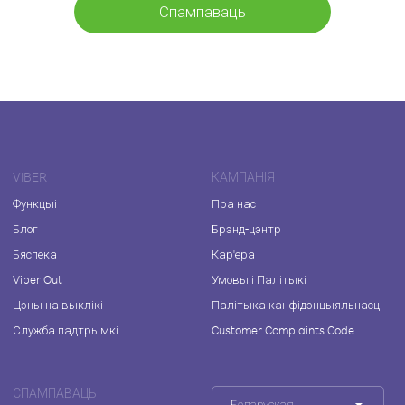
Спампаваць
VIBER
КАМПАНІЯ
Функцыі
Пра нас
Блог
Брэнд-цэнтр
Бяспека
Кар'ера
Viber Out
Умовы і Палітыкі
Цэны на выклікі
Палітыка канфідэнцыяльнасці
Служба падтрымкі
Customer Complaints Code
СПАМПАВАЦЬ
Беларуская