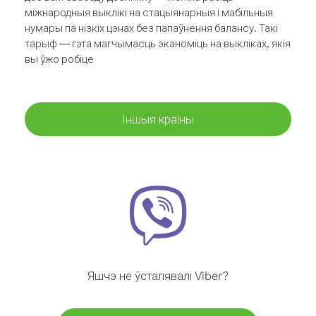
міжнародныя выклікі на стацыянарныя і мабільныя
нумары па нізкіх цэнах без папаўнення балансу. Такі
тарыф — гэта магчымасць эканоміць на выкліках, якія
вы ўжо робіце
Іншыя краіны
Яшчэ не ўсталявалі Viber?