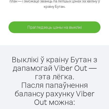
план — і зможаце званіць па лепшых цэнах за хвіліну ў
краіну Бутан.
Прагледзець цэны на выклікі
Выклікі ў краіну Бутан з
дапамогай Viber Out —
гэта лёгка.
Пасля папаўнення
балансу рахунку Viber
Out можна: