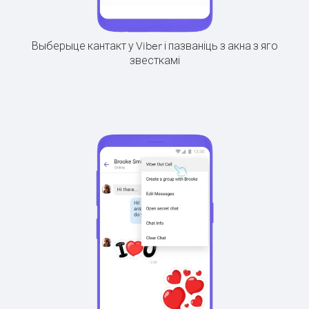
Выберыце кантакт у Viber і пазваніць з акна з яго
звесткамі