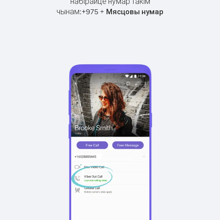
набірайце нумар такім
чынам:
+
+
975
Мясцовы нумар