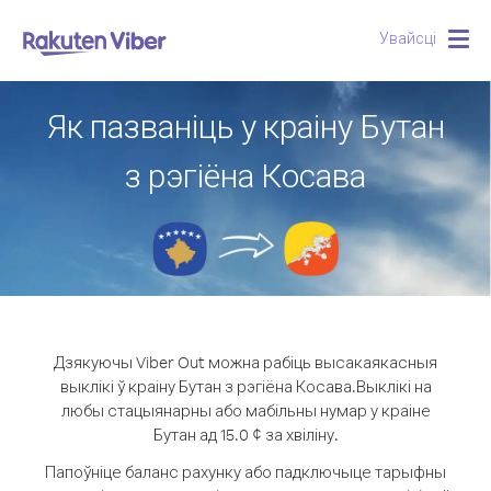
Увайсці
Togg
navig
Як пазваніць у краіну Бутан
з рэгіёна Косава
Дзякуючы Viber Out можна рабіць высакаякасныя
выклікі ў краіну Бутан з рэгіёна Косава.
Выклікі на
любы стацыянарны або мабільны нумар у краіне
Бутан ад 15.0 ¢ за хвіліну.
Папоўніце баланс рахунку або падключыце тарыфны