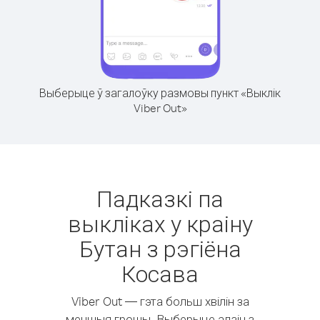
Выберыце ў загалоўку размовы пункт «Выклік
Viber Out»
Падказкі па
выкліках у краіну
Бутан з рэгіёна
Косава
Viber Out — гэта больш хвілін за
меншыя грошы. Выберыце адзін з