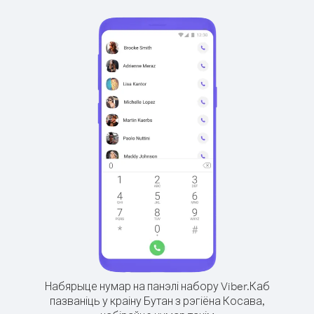
Набярыце нумар на панэлі набору Viber.
Каб
пазваніць у краіну Бутан з рэгіёна Косава,