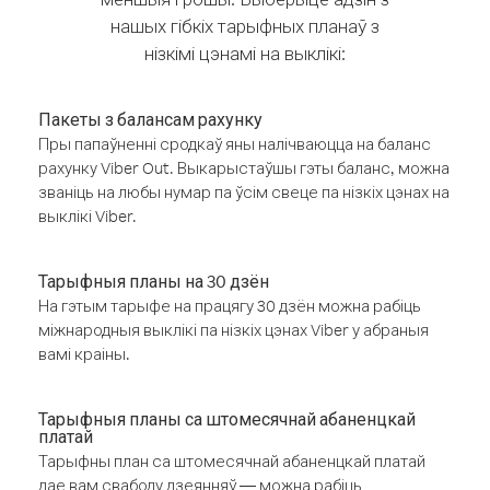
нашых гібкіх тарыфных планаў з
нізкімі цэнамі на выклікі:
Пакеты з балансам рахунку
Пры папаўненні сродкаў яны налічваюцца на баланс
рахунку Viber Out. Выкарыстаўшы гэты баланс, можна
званіць на любы нумар па ўсім свеце па нізкіх цэнах на
выклікі Viber.
Тарыфныя планы на 30 дзён
На гэтым тарыфе на працягу 30 дзён можна рабіць
міжнародныя выклікі па нізкіх цэнах Viber у абраныя
вамі краіны.
Тарыфныя планы са штомесячнай абаненцкай
платай
Тарыфны план са штомесячнай абаненцкай платай
дае вам свабоду дзеянняў — можна рабіць