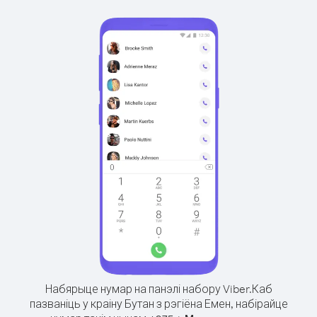
Набярыце нумар на панэлі набору Viber.
Каб
пазваніць у краіну Бутан з рэгіёна Емен, набірайце