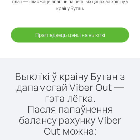
план — і зможаце званіць па лепшых цэнах за хвіліну ў
краіну Бутан.
Прагледзець цэны на выклікі
Выклікі ў краіну Бутан з
дапамогай Viber Out —
гэта лёгка.
Пасля папаўнення
балансу рахунку Viber
Out можна: