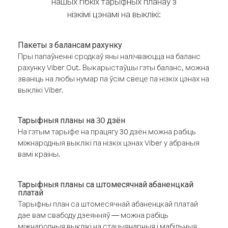
нашых гібкіх тарыфных планаў з
нізкімі цэнамі на выклікі:
Пакеты з балансам рахунку
Пры папаўненні сродкаў яны налічваюцца на баланс
рахунку Viber Out. Выкарыстаўшы гэты баланс, можна
званіць на любы нумар па ўсім свеце па нізкіх цэнах на
выклікі Viber.
Тарыфныя планы на 30 дзён
На гэтым тарыфе на працягу 30 дзён можна рабіць
міжнародныя выклікі па нізкіх цэнах Viber у абраныя
вамі краіны.
Тарыфныя планы са штомесячнай абаненцкай
платай
Тарыфны план са штомесячнай абаненцкай платай
дае вам свабоду дзеянняў — можна рабіць
міжнародныя выклікі на стацыянарныя і мабільныя