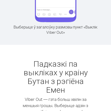
Выберыце ў загалоўку размовы пункт «Выклік
Viber Out»
Падказкі па
выкліках у краіну
Бутан з рэгіёна
Емен
Viber Out — гэта больш хвілін за
меншыя грошы. Выберыце адзін з