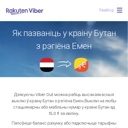
Увайсці
Togg
navig
Як пазваніць у краіну Бутан
з рэгіёна Емен
Дзякуючы Viber Out можна рабіць высакаякасныя
выклікі ў краіну Бутан з рэгіёна Емен.
Выклікі на любы
стацыянарны або мабільны нумар у краіне Бутан ад
15.0 ¢ за хвіліну.
Папоўніце баланс рахунку або падключыце тарыфны