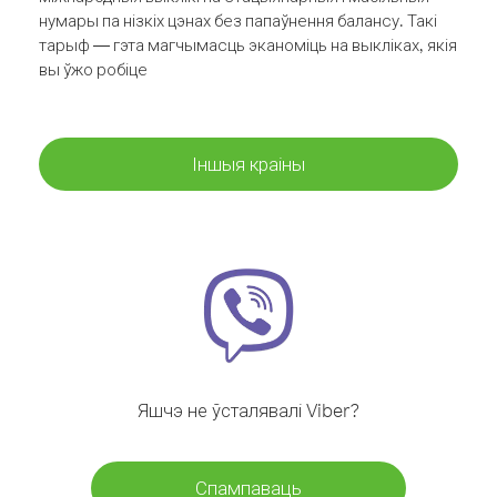
нумары па нізкіх цэнах без папаўнення балансу. Такі
тарыф — гэта магчымасць эканоміць на выкліках, якія
вы ўжо робіце
Іншыя краіны
Яшчэ не ўсталявалі Viber?
Спампаваць