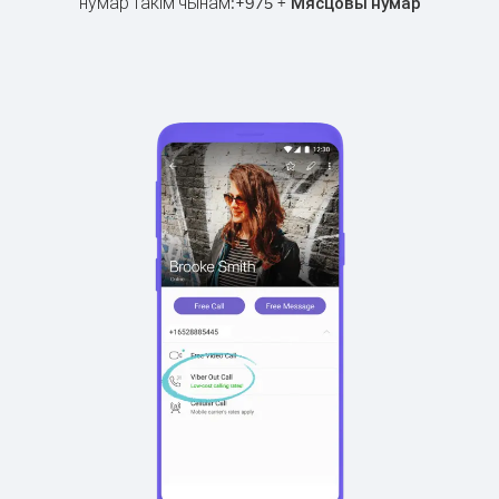
нумар такім чынам:
+
+
975
Мясцовы нумар