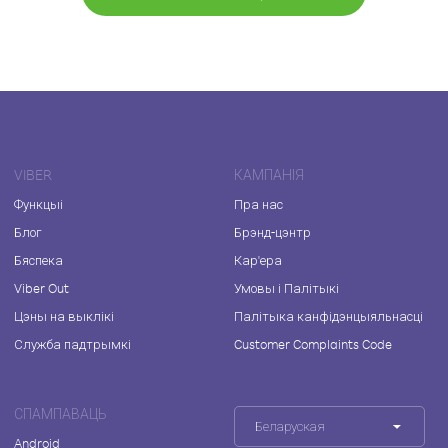
VIBER
КАМПАНІЯ
Функцыі
Пра нас
Блог
Брэнд-цэнтр
Бяспека
Кар'ера
Viber Out
Умовы і Палітыкі
Цэны на выклікі
Палітыка канфідэнцыяльнасці
Служба падтрымкі
Customer Complaints Code
СПАМПАВАЦЬ
Беларуская
Android