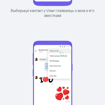
Выберыце кантакт у Viber і пазваніць з акна з яго
звесткамі