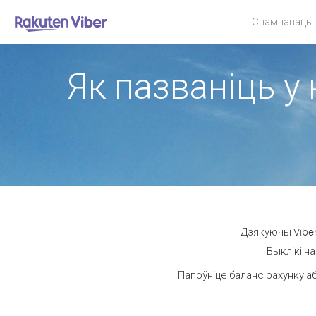
Спампаваць
Як пазваніць у 
Дзякуючы Viber
Выклікі на
Папоўніце баланс рахунку аб