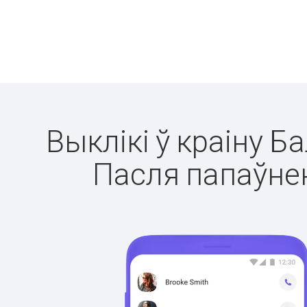
Выклікі ў краіну Б
Пасля папаўнен