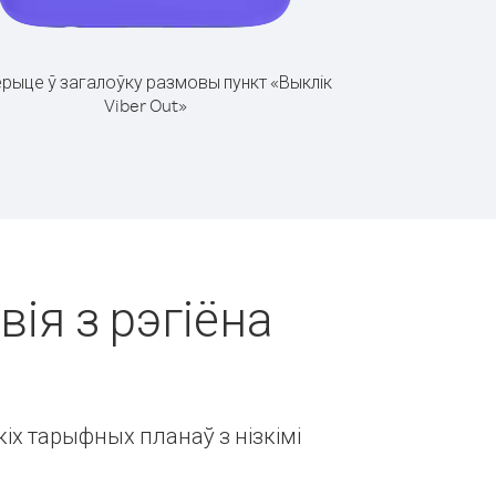
рыце ў загалоўку размовы пункт «Выклік
Viber Out»
вія з рэгіёна
іх тарыфных планаў з нізкімі