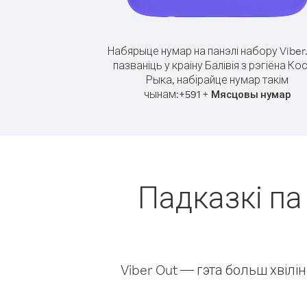
Набярыце нумар на панэлі набору Viber
пазваніць у краіну Балівія з рэгіёна Ко
Рыка, набірайце нумар такім
чынам:
+
+
591
Мясцовы нумар
Падказкі па 
Viber Out — гэта больш хвіл