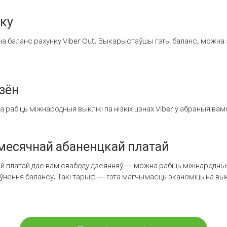
нку
а баланс рахунку Viber Out. Выкарыстаўшы гэты баланс, можна 
зён
рабіць міжнародныя выклікі па нізкіх цэнах Viber у абраныя вамі
есячнай абаненцкай платай
 платай дае вам свабоду дзеянняў — можна рабіць міжнародныя 
аўнення балансу. Такі тарыф — гэта магчымасць эканоміць на выкл