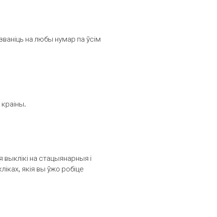
званіць на любы нумар па ўсім
 краіны.
выклікі на стацыянарныя і
іках, якія вы ўжо робіце