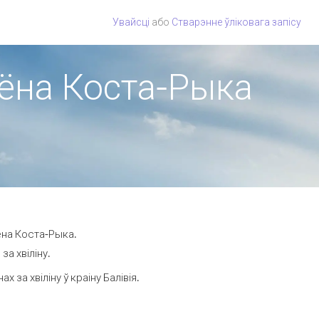
Увайсці
або
Стварэнне ўліковага запісу
гіёна Коста-Рыка
ёна Коста-Рыка.
за хвіліну.
за хвіліну ў краіну Балівія.