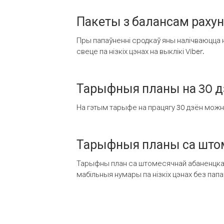
Пакеты з балансам раху
Пры папаўненні сродкаў яны налічваюцца н
свеце па нізкіх цэнах на выклікі Viber.
Тарыфныя планы на 30 д
На гэтым тарыфе на працягу 30 дзён можна 
Тарыфныя планы са штом
Тарыфны план са штомесячнай абаненцкай
мабільныя нумары па нізкіх цэнах без пап