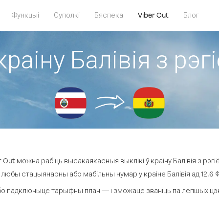
Функцыі
Суполкі
Бяспека
Viber Out
Блог
краіну Балівія з рэ
 Out можна рабіць высакаякасныя выклікі ў краіну Балівія з рэгі
 любы стацыянарны або мабільны нумар у краіне Балівія ад 12.6 ¢ 
о падключыце тарыфны план — і зможаце званіць па лепшых цэнах 