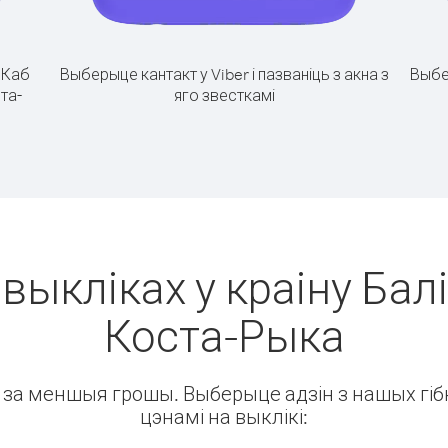
.
Каб
Выберыце кантакт у Viber і пазваніць з акна з
Выбе
ста-
яго звесткамі
выкліках у краіну Балі
Коста-Рыка
ін за меншыя грошы. Выберыце адзін з нашых гібк
цэнамі на выклікі: