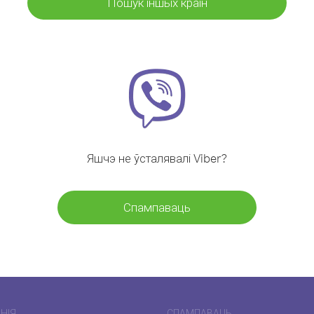
Пошук іншых краін
Яшчэ не ўсталявалі Viber?
Спампаваць
НІЯ
СПАМПАВАЦЬ