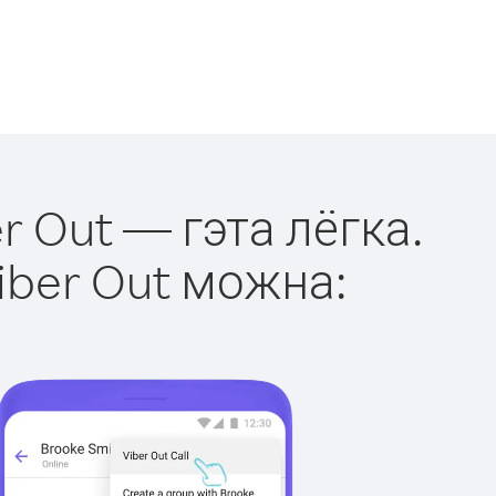
r Out — гэта лёгка.
iber Out можна: