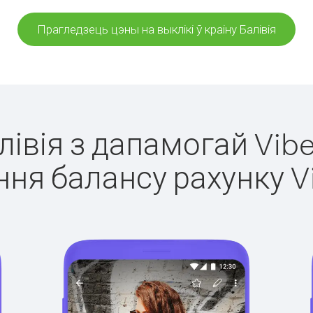
Прагледзець цэны на выклікі ў краіну Балівія
алівія з дапамогай Vibe
ня балансу рахунку V