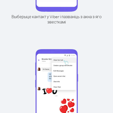
Выберыце кантакт у Viber і пазваніць з акна з яго
звесткамі