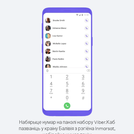
Набярыце нумар на панэлі набору Viber.
Каб
пазваніць у краіну Балівія з рэгіёна Inmarsat,