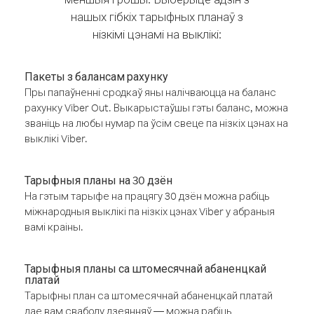
нашых гібкіх тарыфных планаў з
нізкімі цэнамі на выклікі:
Пакеты з балансам рахунку
Пры папаўненні сродкаў яны налічваюцца на баланс
рахунку Viber Out. Выкарыстаўшы гэты баланс, можна
званіць на любы нумар па ўсім свеце па нізкіх цэнах на
выклікі Viber.
Тарыфныя планы на 30 дзён
На гэтым тарыфе на працягу 30 дзён можна рабіць
міжнародныя выклікі па нізкіх цэнах Viber у абраныя
вамі краіны.
Тарыфныя планы са штомесячнай абаненцкай
платай
Тарыфны план са штомесячнай абаненцкай платай
дае вам свабоду дзеянняў — можна рабіць