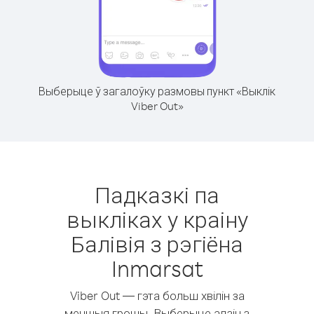
Выберыце ў загалоўку размовы пункт «Выклік
Viber Out»
Падказкі па
выкліках у краіну
Балівія з рэгіёна
Inmarsat
Viber Out — гэта больш хвілін за
меншыя грошы. Выберыце адзін з