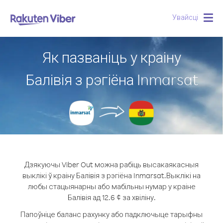
Увайсці
Togg
navig
Як пазваніць у краіну
Балівія з рэгіёна Inmarsat
Дзякуючы Viber Out можна рабіць высакаякасныя
выклікі ў краіну Балівія з рэгіёна Inmarsat.
Выклікі на
любы стацыянарны або мабільны нумар у краіне
Балівія ад 12.6 ¢ за хвіліну.
Папоўніце баланс рахунку або падключыце тарыфны