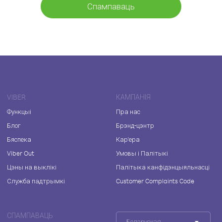
Спампаваць
VIBER
КАМПАНІЯ
Функцыі
Пра нас
Блог
Брэнд-цэнтр
Бяспека
Кар'ера
Viber Out
Умовы і Палітыкі
Цэны на выклікі
Палітыка канфідэнцыяльнасці
Служба падтрымкі
Customer Complaints Code
СПАМПАВАЦЬ
Беларуская