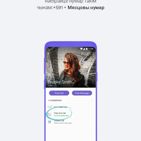
набірайце нумар такім
чынам:
+
+
591
Мясцовы нумар