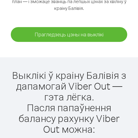
план — і зможаце званіць па лепшых цэнах за хвіліну ў
краіну Балівія.
Прагледзець цэны на выклікі
Выклікі ў краіну Балівія з
дапамогай Viber Out —
гэта лёгка.
Пасля папаўнення
балансу рахунку Viber
Out можна: