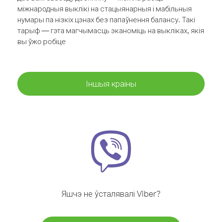
міжнародныя выклікі на стацыянарныя і мабільныя
нумары па нізкіх цэнах без папаўнення балансу. Такі
тарыф — гэта магчымасць эканоміць на выкліках, якія
вы ўжо робіце
Іншыя краіны
Яшчэ не ўсталявалі Viber?