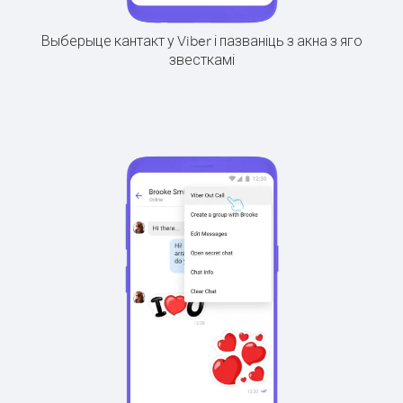
Выберыце кантакт у Viber і пазваніць з акна з яго
звесткамі