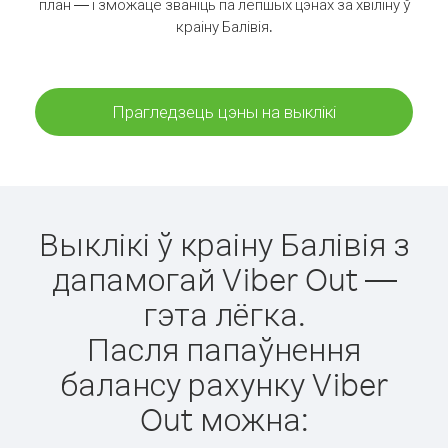
план — і зможаце званіць па лепшых цэнах за хвіліну ў
краіну Балівія.
Прагледзець цэны на выклікі
Выклікі ў краіну Балівія з
дапамогай Viber Out —
гэта лёгка.
Пасля папаўнення
балансу рахунку Viber
Out можна: