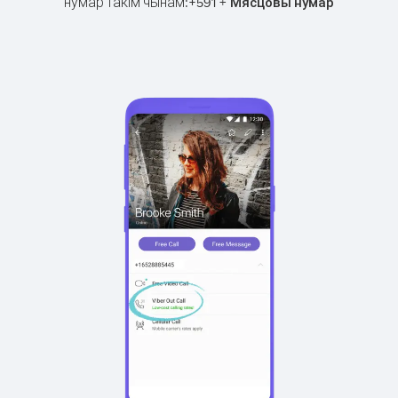
нумар такім чынам:
+
+
591
Мясцовы нумар