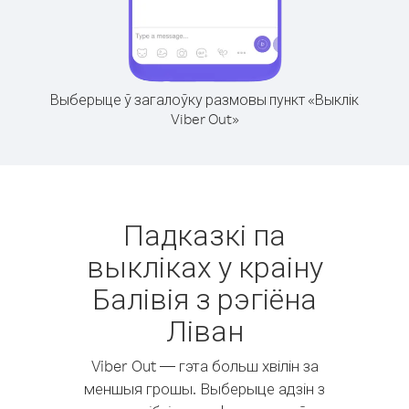
Выберыце ў загалоўку размовы пункт «Выклік
Viber Out»
Падказкі па
выкліках у краіну
Балівія з рэгіёна
Ліван
Viber Out — гэта больш хвілін за
меншыя грошы. Выберыце адзін з