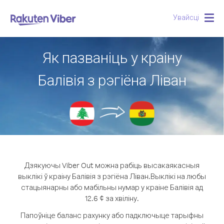
Увайсці
Togg
navig
Як пазваніць у краіну
Балівія з рэгіёна Ліван
Дзякуючы Viber Out можна рабіць высакаякасныя
выклікі ў краіну Балівія з рэгіёна Ліван.
Выклікі на любы
стацыянарны або мабільны нумар у краіне Балівія ад
12.6 ¢ за хвіліну.
Папоўніце баланс рахунку або падключыце тарыфны