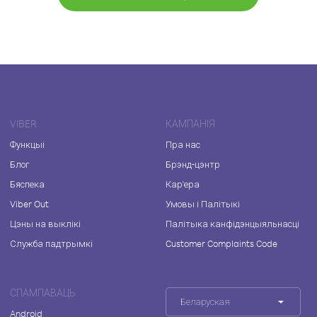
VIBER
КАМПАНІЯ
Функцыі
Пра нас
Блог
Брэнд-цэнтр
Бяспека
Кар'ера
Viber Out
Умовы і Палітыкі
Цэны на выклікі
Палітыка канфідэнцыяльнасці
Служба падтрымкі
Customer Complaints Code
СПАМПАВАЦЬ
Беларуская
Android