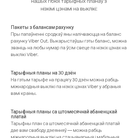
нашых гібкіх тарыфных планаў з
нізкімі цэнамі на выклікі:
Пакеты з балансам рахунку
Пры папаўненні сродкаў яны налічваюцца на баланс
рахунку Viber Out. Выкарыстаўшы гэты баланс, можна
званіць на любы нумар па ўсім свеце па нізкіх цэнах на
выклікі Viber.
Тарыфныя планы на 30 дзён
На гэтым тарыфе на працягу 30 дзён можна рабіць
міжнародныя выклікі па нізкіх цэнах Viber у абраныя
вамі краіны.
Тарыфныя планы са штомесячнай абаненцкай
платай
Тарыфны план са штомесячнай абаненцкай платай
дае вам свабоду дзеянняў — можна рабіць
міжнародныя выклікі на стацыянарныя і мабільныя