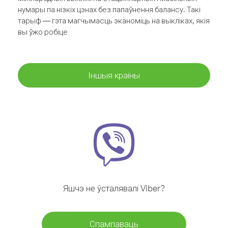
нумары па нізкіх цэнах без папаўнення балансу. Такі
тарыф — гэта магчымасць эканоміць на выкліках, якія
вы ўжо робіце
Іншыя краіны
Яшчэ не ўсталявалі Viber?
Спампаваць