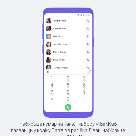
Набярыце нумар на панэлі набору Viber.
Каб
пазваніць у краіну Балівія з рэгіёна Ліван, набірайце