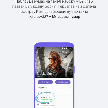
Набярыце нумар на панэлі набору Viber.
Каб
пазваніць у краіну Боснія і Герцагавіна з рэгіёна
Востраў Каляд, набірайце нумар такім
чынам:
+
+
387
Мясцовы нумар