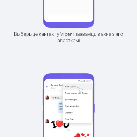
Выберыце кантакт у Viber і пазваніць з акна з яго
звесткамі