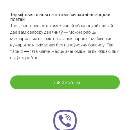
Тарыфныя планы са штомесячнай абаненцкай
платай
Тарыфны план са штомесячнай абаненцкай платай
дае вам свабоду дзеянняў — можна рабіць
міжнародныя выклікі на стацыянарныя і мабільныя
нумары па нізкіх цэнах без папаўнення балансу. Такі
тарыф — гэта магчымасць эканоміць на выкліках, якія
вы ўжо робіце
Іншыя краіны