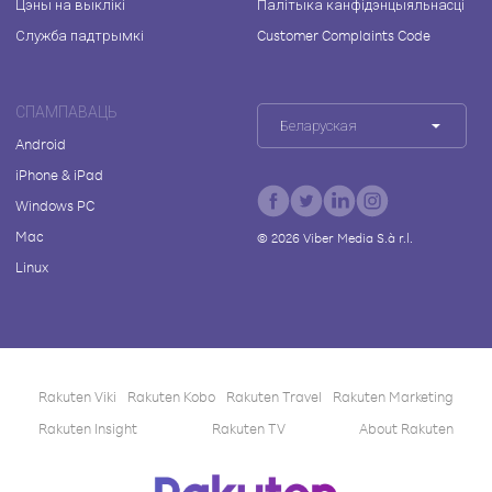
Цэны на выклікі
Палітыка канфідэнцыяльнасці
Служба падтрымкі
Customer Complaints Code
СПАМПАВАЦЬ
Беларуская
Android
iPhone & iPad
Windows PC
Mac
©
2026
Viber Media S.à r.l.
Linux
Rakuten Viki
Rakuten Kobo
Rakuten Travel
Rakuten Marketing
Rakuten Insight
Rakuten TV
About Rakuten