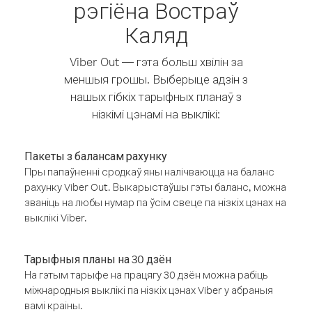
рэгіёна Востраў
Каляд
Viber Out — гэта больш хвілін за
меншыя грошы. Выберыце адзін з
нашых гібкіх тарыфных планаў з
нізкімі цэнамі на выклікі:
Пакеты з балансам рахунку
Пры папаўненні сродкаў яны налічваюцца на баланс
рахунку Viber Out. Выкарыстаўшы гэты баланс, можна
званіць на любы нумар па ўсім свеце па нізкіх цэнах на
выклікі Viber.
Тарыфныя планы на 30 дзён
На гэтым тарыфе на працягу 30 дзён можна рабіць
міжнародныя выклікі па нізкіх цэнах Viber у абраныя
вамі краіны.