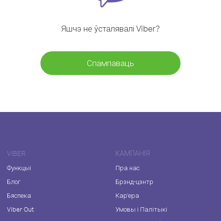
Яшчэ не ўсталявалі Viber?
Спампаваць
VIBER
КАМПАНІЯ
Функцыі
Пра нас
Блог
Брэнд-цэнтр
Бяспека
Кар'ера
Viber Out
Умовы і Палітыкі