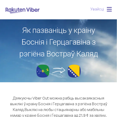
Увайсці
Togg
navig
Як пазваніць у краіну
Боснія і Герцагавіна з
рэгіёна Востраў Каляд
Дзякуючы Viber Out можна рабіць высакаякасныя
выклікі ў краіну Боснія і Герцагавіна з рэгіёна Востраў
Каляд.
Выклікі на любы стацыянарны або мабільны
нумар у краіне Боснія і Герцагавіна ад 21.9 ¢ за хвіліну.