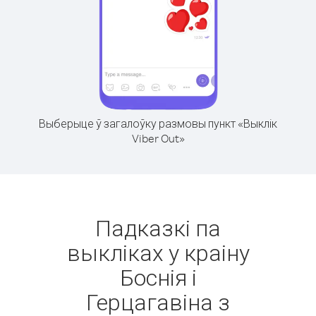
Выберыце ў загалоўку размовы пункт «Выклік
Viber Out»
Падказкі па
выкліках у краіну
Боснія і
Герцагавіна з