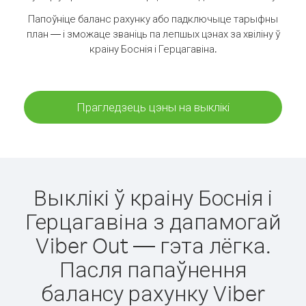
Папоўніце баланс рахунку або падключыце тарыфны
план — і зможаце званіць па лепшых цэнах за хвіліну ў
краіну Боснія і Герцагавіна.
Прагледзець цэны на выклікі
Выклікі ў краіну Боснія і
Герцагавіна з дапамогай
Viber Out — гэта лёгка.
Пасля папаўнення
балансу рахунку Viber