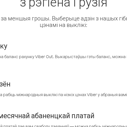
з рэгіёна Грузія
ін за меншыя грошы. Выберыце адзін з нашых гібк
цэнамі на выклікі:
нку
а баланс рахунку Viber Out. Выкарыстаўшы гэты баланс, можна 
зён
рабіць міжнародныя выклікі па нізкіх цэнах Viber у абраныя вамі
есячнай абаненцкай платай
 платай дае вам свабоду дзеянняў — можна рабіць міжнародныя 