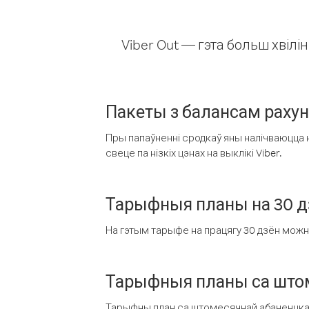
Viber Out — гэта больш хвіл
Пакеты з балансам раху
Пры папаўненні сродкаў яны налічваюцца н
свеце па нізкіх цэнах на выклікі Viber.
Тарыфныя планы на 30 д
На гэтым тарыфе на працягу 30 дзён можна 
Тарыфныя планы са штом
Тарыфны план са штомесячнай абаненцкай