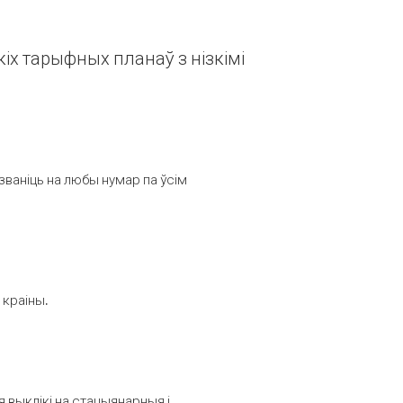
іх тарыфных планаў з нізкімі
званіць на любы нумар па ўсім
 краіны.
выклікі на стацыянарныя і