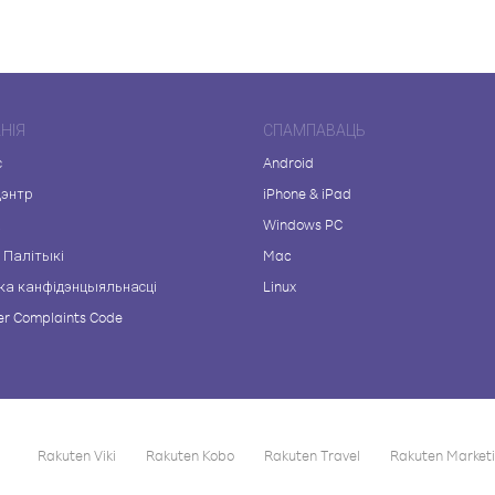
НІЯ
СПАМПАВАЦЬ
с
Android
цэнтр
iPhone & iPad
а
Windows PC
 Палітыкі
Mac
ка канфідэнцыяльнасці
Linux
r Complaints Code
Rakuten Viki
Rakuten Kobo
Rakuten Travel
Rakuten Market