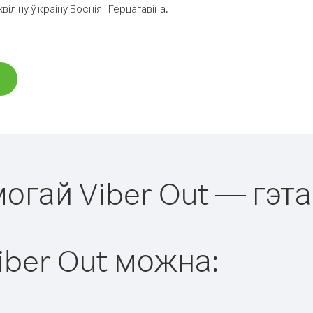
іну ў краіну Боснія і Герцагавіна.
могай Viber Out — гэта
iber Out можна: