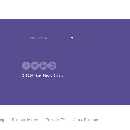
Беларуская
©
2026
Viber Media S.à r.l.
ing
Rakuten Insight
Rakuten TV
About Rakuten