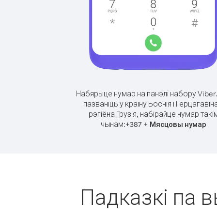
Набярыце нумар на панэлі набору Viber
пазваніць у краіну Боснія і Герцагавіна
рэгіёна Грузія, набірайце нумар такі
чынам:
+
+
387
Мясцовы нумар
Падказкі па в