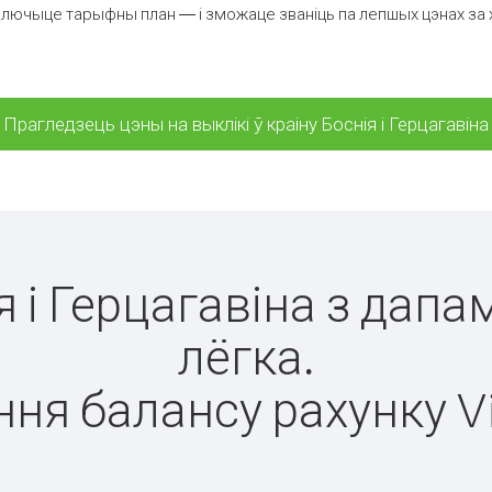
лючыце тарыфны план — і зможаце званіць па лепшых цэнах за хвіл
Прагледзець цэны на выклікі ў краіну Боснія і Герцагавіна
ія і Герцагавіна з дапа
лёгка.
ня балансу рахунку V