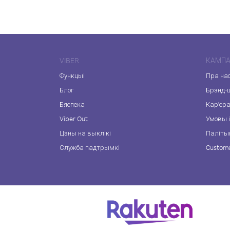
VIBER
КАМПА
Функцыі
Пра на
Блог
Брэнд-
Бяспека
Кар'ер
Viber Out
Умовы і
Цэны на выклікі
Паліты
Служба падтрымкі
Custome