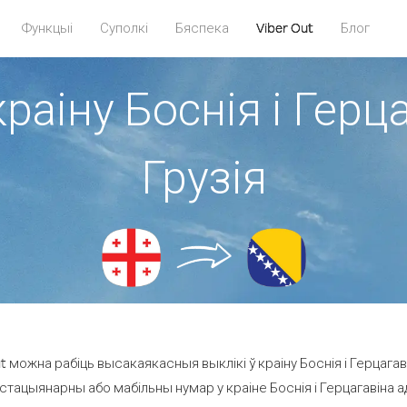
Функцыі
Суполкі
Бяспека
Viber Out
Блог
раіну Боснія і Герц
Грузія
 можна рабіць высакаякасныя выклікі ў краіну Боснія і Герцагавін
стацыянарны або мабільны нумар у краіне Боснія і Герцагавіна ад 2