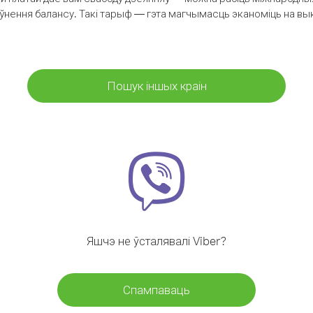
аўнення балансу. Такі тарыф — гэта магчымасць эканоміць на выкл
Пошук іншых краін
Яшчэ не ўсталявалі Viber?
Спампаваць