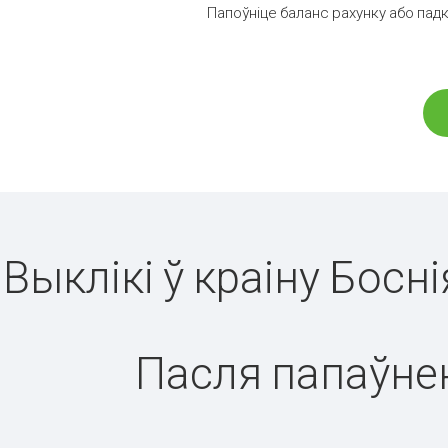
Папоўніце баланс рахунку або падк
Выклікі ў краіну Босн
Пасля папаўнен