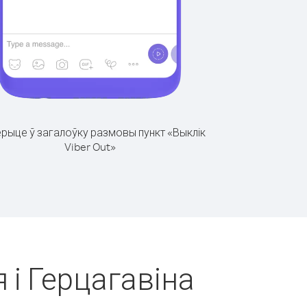
рыце ў загалоўку размовы пункт «Выклік
Viber Out»
 і Герцагавіна