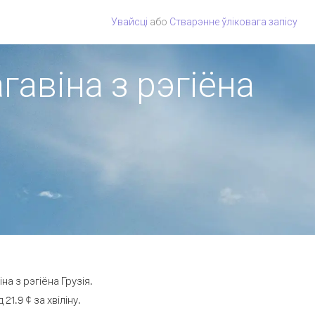
Увайсці
або
Стварэнне ўліковага запісу
агавіна з рэгіёна
а з рэгіёна Грузія.
1.9 ¢ за хвіліну.