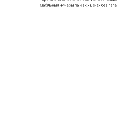
мабільныя нумары па нізкіх цэнах без пап