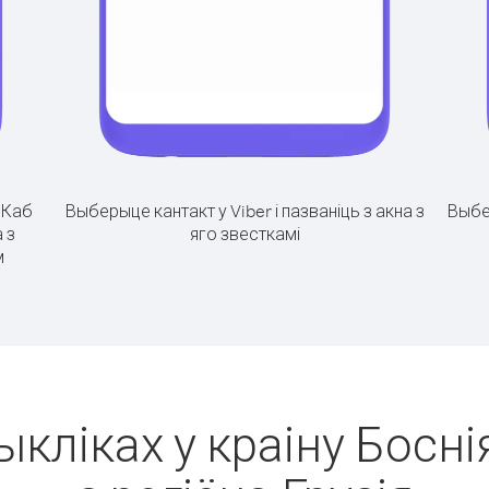
.
Каб
Выберыце кантакт у Viber і пазваніць з акна з
Выбе
 з
яго звесткамі
м
ыкліках у краіну Боснія