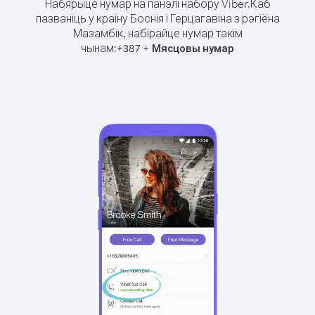
Набярыце нумар на панэлі набору Viber.
Каб
пазваніць у краіну Боснія і Герцагавіна з рэгіёна
Мазамбік, набірайце нумар такім
чынам:
+
+
387
Мясцовы нумар