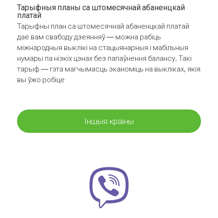
Тарыфныя планы са штомесячнай абаненцкай
платай
Тарыфны план са штомесячнай абаненцкай платай
дае вам свабоду дзеянняў — можна рабіць
міжнародныя выклікі на стацыянарныя і мабільныя
нумары па нізкіх цэнах без папаўнення балансу. Такі
тарыф — гэта магчымасць эканоміць на выкліках, якія
вы ўжо робіце
Іншыя краіны