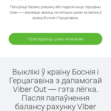
Папоўніце баланс рахунку або падключыце тарыфны
план — і зможаце званіць па лепшых цэнах за хвіліну ў
краіну Боснія і Герцагавіна.
Прагледзець цэны на выклікі
Выклікі ў краіну Боснія і
Герцагавіна з дапамогай
Viber Out — гэта лёгка.
Пасля папаўнення
балансу рахунку Viber