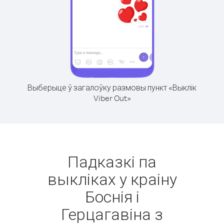
Выберыце ў загалоўку размовы пункт «Выклік
Viber Out»
Падказкі па
выкліках у краіну
Боснія і
Герцагавіна з