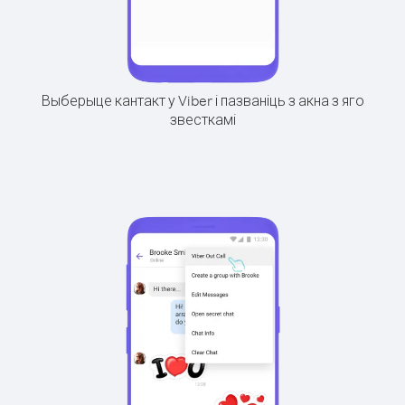
Выберыце кантакт у Viber і пазваніць з акна з яго
звесткамі