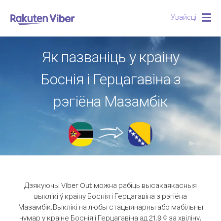
Увайсці
Togg
navig
Як пазваніць у краіну
Боснія і Герцагавіна з
рэгіёна Мазамбік
Дзякуючы Viber Out можна рабіць высакаякасныя
выклікі ў краіну Боснія і Герцагавіна з рэгіёна
Мазамбік.
Выклікі на любы стацыянарны або мабільны
нумар у краіне Боснія і Герцагавіна ад 21.9 ¢ за хвіліну.