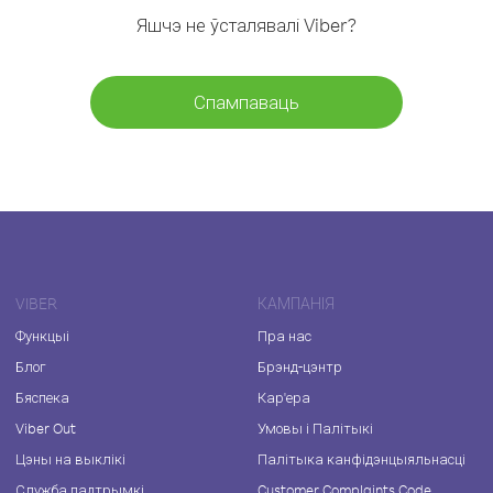
Яшчэ не ўсталявалі Viber?
Спампаваць
VIBER
КАМПАНІЯ
Функцыі
Пра нас
Блог
Брэнд-цэнтр
Бяспека
Кар'ера
Viber Out
Умовы і Палітыкі
Цэны на выклікі
Палітыка канфідэнцыяльнасці
Служба падтрымкі
Customer Complaints Code