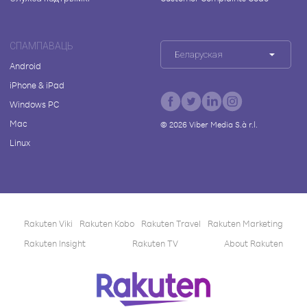
СПАМПАВАЦЬ
Беларуская
Android
iPhone & iPad
Windows PC
Mac
©
2026
Viber Media S.à r.l.
Linux
Rakuten Viki
Rakuten Kobo
Rakuten Travel
Rakuten Marketing
Rakuten Insight
Rakuten TV
About Rakuten