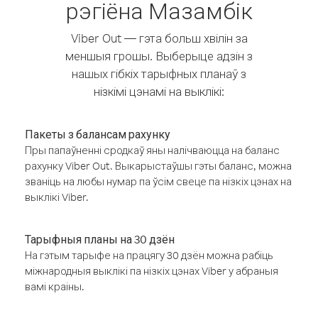
рэгіёна Мазамбік
Viber Out — гэта больш хвілін за
меншыя грошы. Выберыце адзін з
нашых гібкіх тарыфных планаў з
нізкімі цэнамі на выклікі:
Пакеты з балансам рахунку
Пры папаўненні сродкаў яны налічваюцца на баланс
рахунку Viber Out. Выкарыстаўшы гэты баланс, можна
званіць на любы нумар па ўсім свеце па нізкіх цэнах на
выклікі Viber.
Тарыфныя планы на 30 дзён
На гэтым тарыфе на працягу 30 дзён можна рабіць
міжнародныя выклікі па нізкіх цэнах Viber у абраныя
вамі краіны.