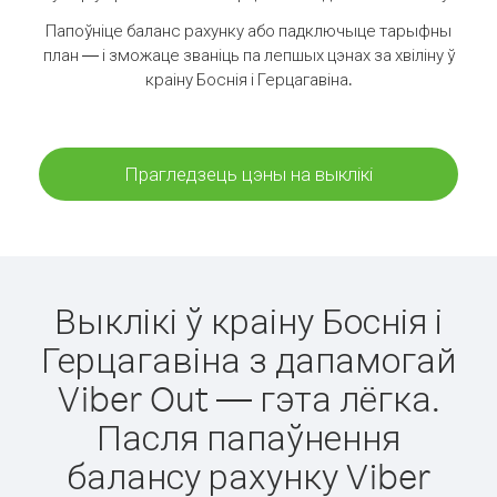
Папоўніце баланс рахунку або падключыце тарыфны
план — і зможаце званіць па лепшых цэнах за хвіліну ў
краіну Боснія і Герцагавіна.
Прагледзець цэны на выклікі
Выклікі ў краіну Боснія і
Герцагавіна з дапамогай
Viber Out — гэта лёгка.
Пасля папаўнення
балансу рахунку Viber