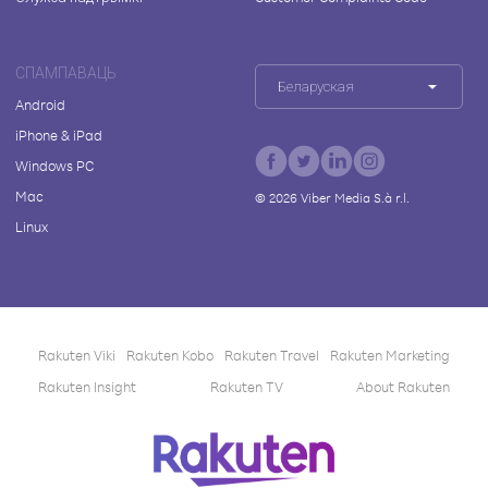
СПАМПАВАЦЬ
Беларуская
Android
iPhone & iPad
Windows PC
Mac
©
2026
Viber Media S.à r.l.
Linux
Rakuten Viki
Rakuten Kobo
Rakuten Travel
Rakuten Marketing
Rakuten Insight
Rakuten TV
About Rakuten