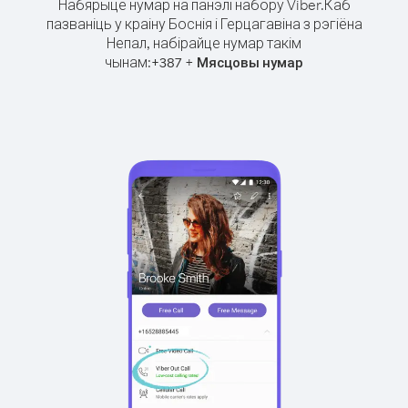
Набярыце нумар на панэлі набору Viber.
Каб
пазваніць у краіну Боснія і Герцагавіна з рэгіёна
Непал, набірайце нумар такім
чынам:
+
+
387
Мясцовы нумар