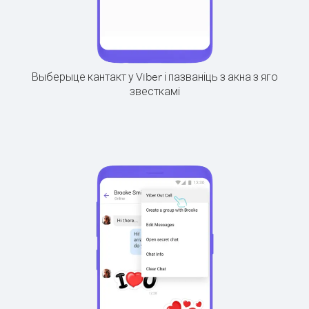
Выберыце кантакт у Viber і пазваніць з акна з яго
звесткамі