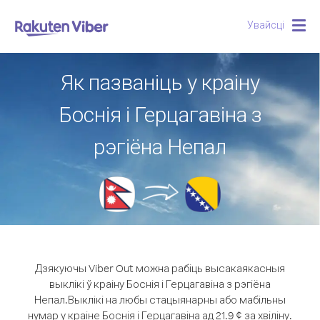
Увайсці
Togg
navig
Як пазваніць у краіну
Боснія і Герцагавіна з
рэгіёна Непал
Дзякуючы Viber Out можна рабіць высакаякасныя
выклікі ў краіну Боснія і Герцагавіна з рэгіёна
Непал.
Выклікі на любы стацыянарны або мабільны
нумар у краіне Боснія і Герцагавіна ад 21.9 ¢ за хвіліну.