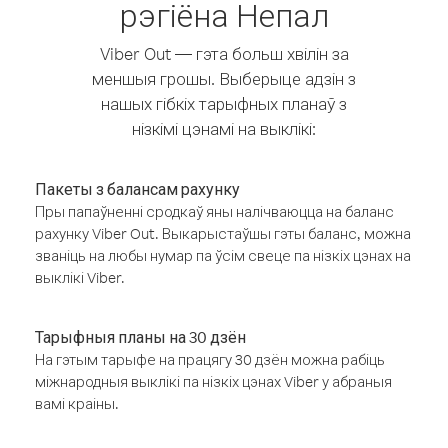
рэгіёна Непал
Viber Out — гэта больш хвілін за
меншыя грошы. Выберыце адзін з
нашых гібкіх тарыфных планаў з
нізкімі цэнамі на выклікі:
Пакеты з балансам рахунку
Пры папаўненні сродкаў яны налічваюцца на баланс
рахунку Viber Out. Выкарыстаўшы гэты баланс, можна
званіць на любы нумар па ўсім свеце па нізкіх цэнах на
выклікі Viber.
Тарыфныя планы на 30 дзён
На гэтым тарыфе на працягу 30 дзён можна рабіць
міжнародныя выклікі па нізкіх цэнах Viber у абраныя
вамі краіны.