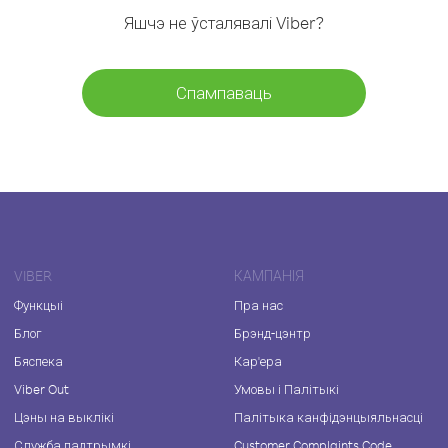
Яшчэ не ўсталявалі Viber?
Спампаваць
VIBER
КАМПАНІЯ
Функцыі
Пра нас
Блог
Брэнд-цэнтр
Бяспека
Кар'ера
Viber Out
Умовы і Палітыкі
Цэны на выклікі
Палітыка канфідэнцыяльнасці
Служба падтрымкі
Customer Complaints Code