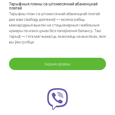
Тарыфныя планы са штомесячнай абаненцкай
платай
Тарыфны план са штомесячнай абаненцкай платай
дае вам свабоду дзеянняў — можна рабіць
міжнародныя выклікі на стацыянарныя і мабільныя
нумары па нізкіх цэнах без папаўнення балансу. Такі
тарыф — гэта магчымасць эканоміць на выкліках, якія
вы ўжо робіце
Іншыя краіны