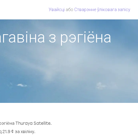
Увайсці
або
Стварэнне ўліковага запісу
агавіна з рэгіёна
гіёна Thuraya Satellite.
1.9 ¢ за хвіліну.