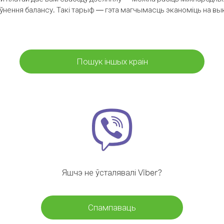
аўнення балансу. Такі тарыф — гэта магчымасць эканоміць на выкл
Пошук іншых краін
Яшчэ не ўсталявалі Viber?
Спампаваць