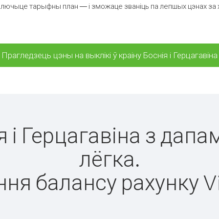
лючыце тарыфны план — і зможаце званіць па лепшых цэнах за хвіл
Прагледзець цэны на выклікі ў краіну Боснія і Герцагавіна
ія і Герцагавіна з дапа
лёгка.
ня балансу рахунку V