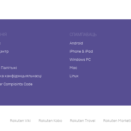
НІЯ
СПАМПАВАЦЬ
с
Android
цэнтр
iPhone & iPad
а
Windows PC
 Палітыкі
Mac
ка канфідэнцыяльнасці
Linux
r Complaints Code
Rakuten Viki
Rakuten Kobo
Rakuten Travel
Rakuten Market