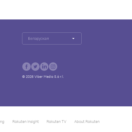
Беларуская
©
2026
Viber Media S.à r.l.
ing
Rakuten Insight
Rakuten TV
About Rakuten