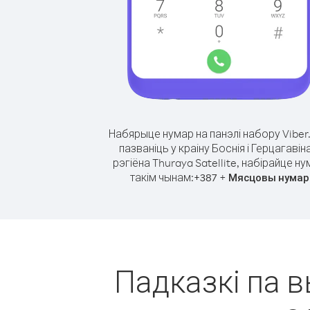
Набярыце нумар на панэлі набору Viber
пазваніць у краіну Боснія і Герцагавіна
рэгіёна Thuraya Satellite, набірайце н
такім чынам:
+
+
387
Мясцовы нумар
Падказкі па в