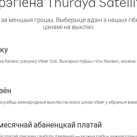
 рэгіёна Thuraya Satelli
ін за меншыя грошы. Выберыце адзін з нашых гібк
цэнамі на выклікі:
нку
а баланс рахунку Viber Out. Выкарыстаўшы гэты баланс, можна 
зён
рабіць міжнародныя выклікі па нізкіх цэнах Viber у абраныя вамі
есячнай абаненцкай платай
 платай дае вам свабоду дзеянняў — можна рабіць міжнародныя 