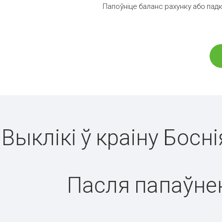
Папоўніце баланс рахунку або падк
Выклікі ў краіну Босн
Пасля папаўнен