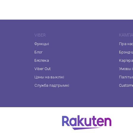
VIBER
КАМПА
Функцыі
Пра на
Блог
Брэнд-
Бяспека
Кар'ер
Viber Out
Умовы і
Цэны на выклікі
Паліты
Служба падтрымкі
Custome