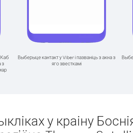
.
Каб
Выберыце кантакт у Viber і пазваніць з акна з
Выбе
 з
яго звесткамі
умар
ыкліках у краіну Боснія