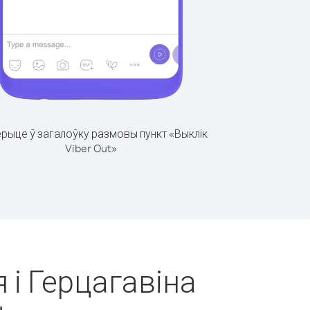
рыце ў загалоўку размовы пункт «Выклік
Viber Out»
 і Герцагавіна