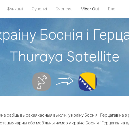
Функцыі
Суполкі
Бяспека
Viber Out
Блог
раіну Боснія і Герц
Thuraya Satellite
 рабіць высакаякасныя выклікі ў краіну Боснія і Герцагавіна з рэ
стацыянарны або мабільны нумар у краіне Боснія і Герцагавіна ад 2