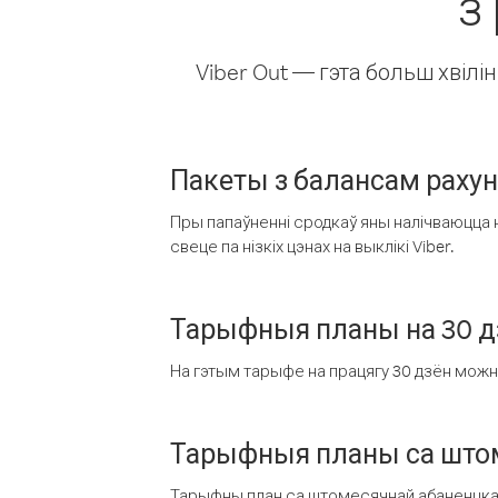
з
Viber Out — гэта больш хвіл
Пакеты з балансам раху
Пры папаўненні сродкаў яны налічваюцца н
свеце па нізкіх цэнах на выклікі Viber.
Тарыфныя планы на 30 д
На гэтым тарыфе на працягу 30 дзён можна 
Тарыфныя планы са штом
Тарыфны план са штомесячнай абаненцкай