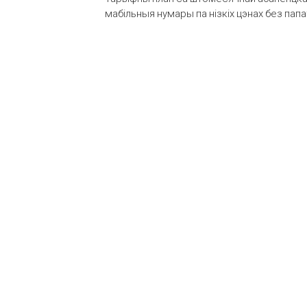
мабільныя нумары па нізкіх цэнах без пап