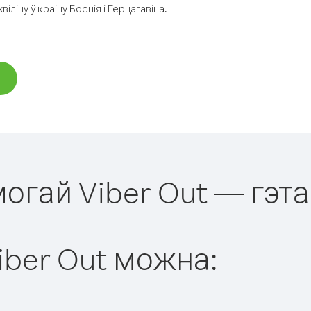
іну ў краіну Боснія і Герцагавіна.
могай Viber Out — гэта
iber Out можна: