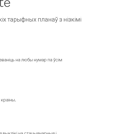
te
іх тарыфных планаў з нізкімі
званіць на любы нумар па ўсім
 краіны.
выклікі на стацыянарныя і