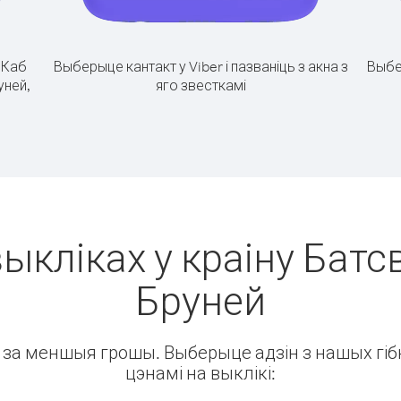
.
Каб
Выберыце кантакт у Viber і пазваніць з акна з
Выбе
уней,
яго звесткамі
ыкліках у краіну Батс
Бруней
ін за меншыя грошы. Выберыце адзін з нашых гібк
цэнамі на выклікі: