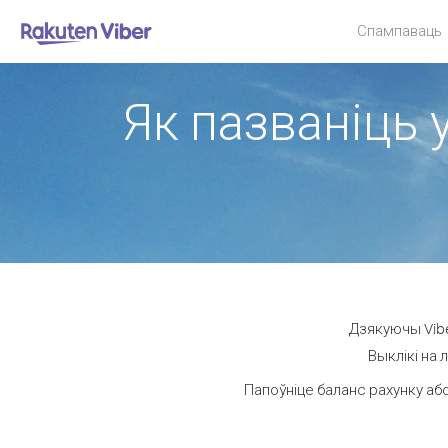
Спампаваць
Як пазваніць 
Дзякуючы Vibe
Выклікі на 
Папоўніце баланс рахунку або