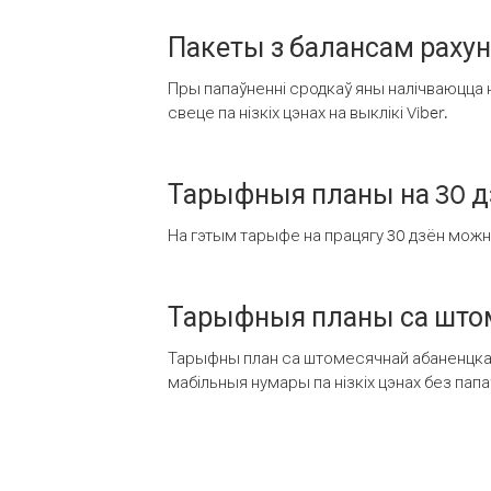
Пакеты з балансам раху
Пры папаўненні сродкаў яны налічваюцца н
свеце па нізкіх цэнах на выклікі Viber.
Тарыфныя планы на 30 д
На гэтым тарыфе на працягу 30 дзён можна 
Тарыфныя планы са штом
Тарыфны план са штомесячнай абаненцкай
мабільныя нумары па нізкіх цэнах без пап