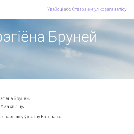
Увайсці
або
Стварэнне ўліковага запісу
рэгіёна Бруней
эгіёна Бруней.
 за хвіліну.
за хвіліну ў краіну Батсвана.