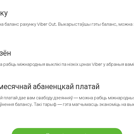
нку
а баланс рахунку Viber Out. Выкарыстаўшы гэты баланс, можна 
зён
рабіць міжнародныя выклікі па нізкіх цэнах Viber у абраныя вамі
есячнай абаненцкай платай
 платай дае вам свабоду дзеянняў — можна рабіць міжнародныя 
аўнення балансу. Такі тарыф — гэта магчымасць эканоміць на выкл