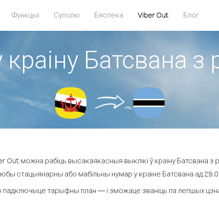
Функцыі
Суполкі
Бяспека
Viber Out
Блог
у краіну Батсвана з 
r Out можна рабіць высакаякасныя выклікі ў краіну Батсвана з р
любы стацыянарны або мабільны нумар у краіне Батсвана ад 29.0 ¢
 падключыце тарыфны план — і зможаце званіць па лепшых цэнах 