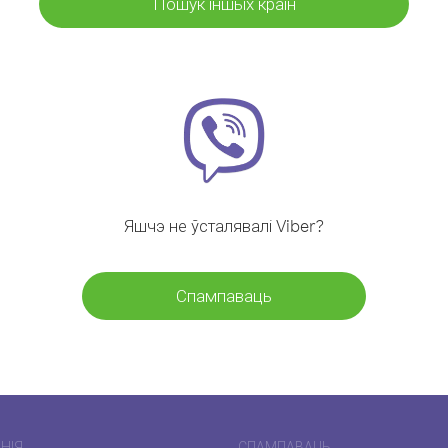
Пошук іншых краін
Яшчэ не ўсталявалі Viber?
Спампаваць
НІЯ
СПАМПАВАЦЬ