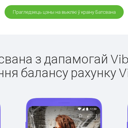
Прагледзець цэны на выклікі ў краіну Батсвана
тсвана з дапамогай Vib
ня балансу рахунку V