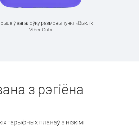
рыце ў загалоўку размовы пункт «Выклік
Viber Out»
вана з рэгіёна
іх тарыфных планаў з нізкімі