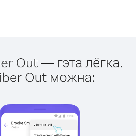
er Out — гэта лёгка.
iber Out можна: