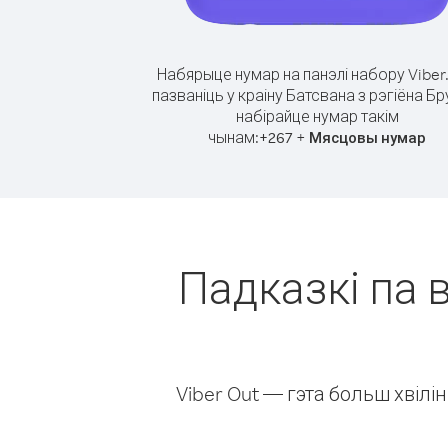
Набярыце нумар на панэлі набору Viber
пазваніць у краіну Батсвана з рэгіёна Бр
набірайце нумар такім
чынам:
+
+
267
Мясцовы нумар
Падказкі па в
Viber Out — гэта больш хвіл