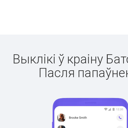
Выклікі ў краіну Ба
Пасля папаўнен