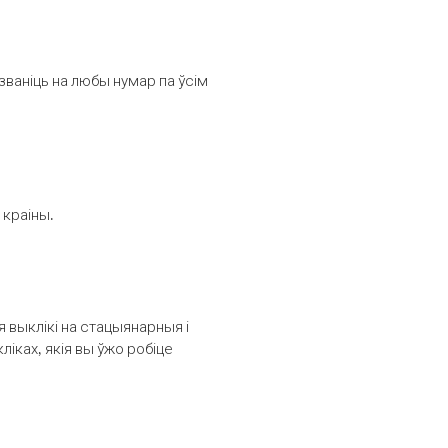
званіць на любы нумар па ўсім
 краіны.
выклікі на стацыянарныя і
іках, якія вы ўжо робіце