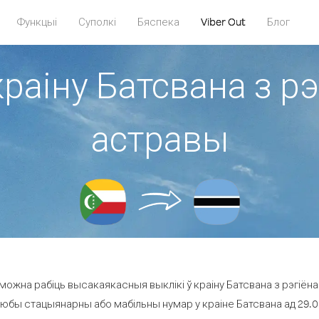
Функцыі
Суполкі
Бяспека
Viber Out
Блог
краіну Батсвана з р
астравы
можна рабіць высакаякасныя выклікі ў краіну Батсвана з рэгіён
любы стацыянарны або мабільны нумар у краіне Батсвана ад 29.0 ¢