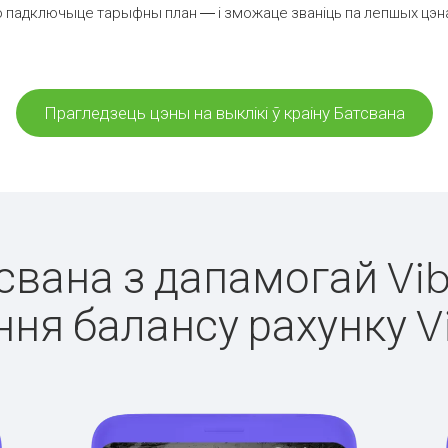
 падключыце тарыфны план — і зможаце званіць па лепшых цэнах 
Прагледзець цэны на выклікі ў краіну Батсвана
тсвана з дапамогай Vib
ня балансу рахунку V