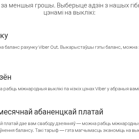
ін за меншыя грошы. Выберыце адзін з нашых гібк
цэнамі на выклікі:
нку
а баланс рахунку Viber Out. Выкарыстаўшы гэты баланс, можна 
зён
рабіць міжнародныя выклікі па нізкіх цэнах Viber у абраныя вамі
есячнай абаненцкай платай
 платай дае вам свабоду дзеянняў — можна рабіць міжнародныя 
аўнення балансу. Такі тарыф — гэта магчымасць эканоміць на выкл