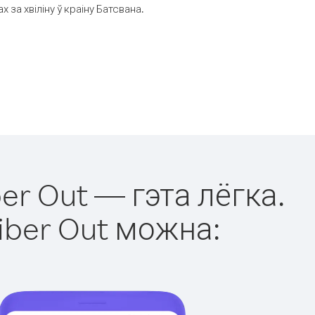
за хвіліну ў краіну Батсвана.
er Out — гэта лёгка.
iber Out можна: