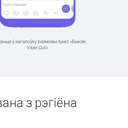
рыце ў загалоўку размовы пункт «Выклік
Viber Out»
вана з рэгіёна