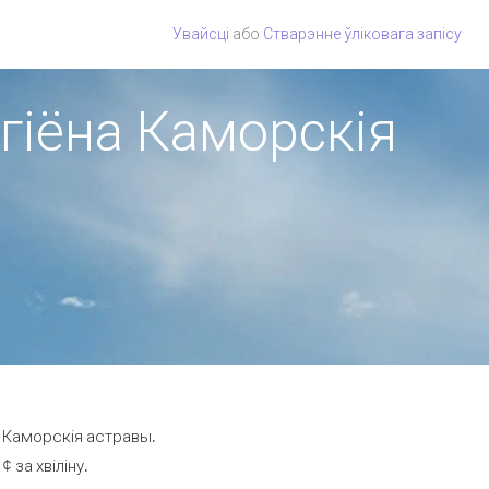
Увайсці
або
Стварэнне ўліковага запісу
эгіёна Каморскія
а Каморскія астравы.
 за хвіліну.