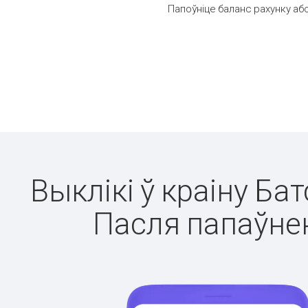
Папоўніце баланс рахунку або
Выклікі ў краіну Ба
Пасля папаўнен