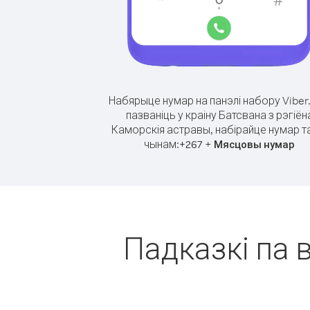
Набярыце нумар на панэлі набору Viber
пазваніць у краіну Батсвана з рэгіён
Каморскія астравы, набірайце нумар т
чынам:
+
+
267
Мясцовы нумар
Падказкі па в