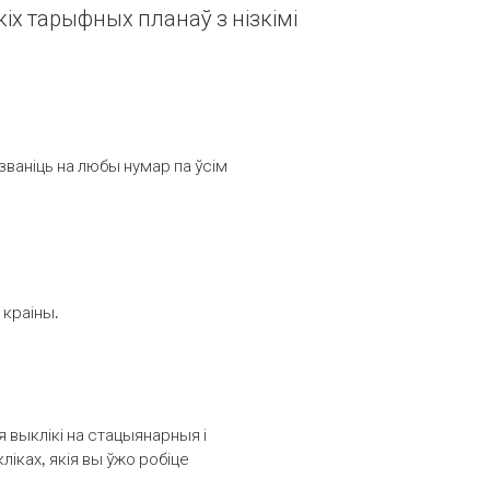
іх тарыфных планаў з нізкімі
званіць на любы нумар па ўсім
 краіны.
выклікі на стацыянарныя і
іках, якія вы ўжо робіце