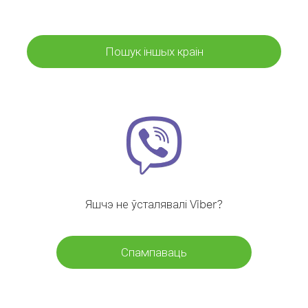
Пошук іншых краін
Яшчэ не ўсталявалі Viber?
Спампаваць