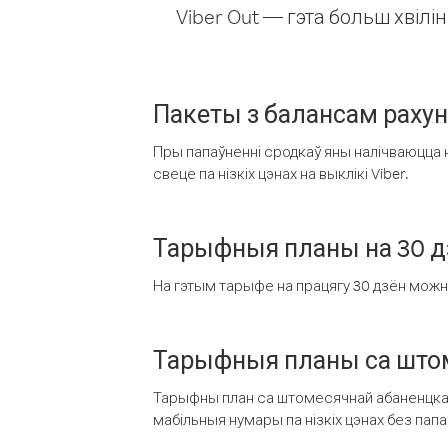
Viber Out — гэта больш хвіл
Пакеты з балансам раху
Пры папаўненні сродкаў яны налічваюцца н
свеце па нізкіх цэнах на выклікі Viber.
Тарыфныя планы на 30 д
На гэтым тарыфе на працягу 30 дзён можна 
Тарыфныя планы са штом
Тарыфны план са штомесячнай абаненцкай
мабільныя нумары па нізкіх цэнах без пап