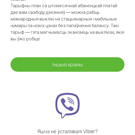
Тарыфны план са штомесячнай абаненцкай платай
дае вам свабоду дзеянняў — можна рабіць
міжнародныя выклікі на стацыянарныя і мабільныя
нумары па нізкіх цэнах без папаўнення балансу. Такі
тарыф — гэта магчымасць эканоміць на выкліках, якія
вы ўжо робіце
Іншыя краіны
Яшчэ не ўсталявалі Viber?