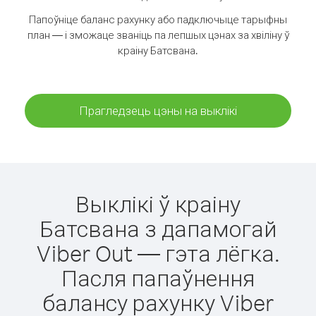
Папоўніце баланс рахунку або падключыце тарыфны
план — і зможаце званіць па лепшых цэнах за хвіліну ў
краіну Батсвана.
Прагледзець цэны на выклікі
Выклікі ў краіну
Батсвана з дапамогай
Viber Out — гэта лёгка.
Пасля папаўнення
балансу рахунку Viber