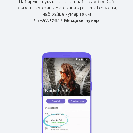
Набярыце нумар на панэлі набору Viber.
Каб
пазваніць у краіну Батсвана з рэгіёна Германія,
набірайце нумар такім
чынам:
+
+
267
Мясцовы нумар