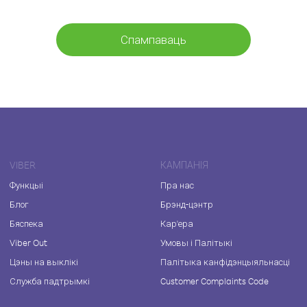
Спампаваць
VIBER
КАМПАНІЯ
Функцыі
Пра нас
Блог
Брэнд-цэнтр
Бяспека
Кар'ера
Viber Out
Умовы і Палітыкі
Цэны на выклікі
Палітыка канфідэнцыяльнасці
Служба падтрымкі
Customer Complaints Code