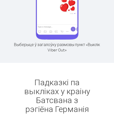
Выберыце ў загалоўку размовы пункт «Выклік
Viber Out»
Падказкі па
выкліках у краіну
Батсвана з
рэгіёна Германія