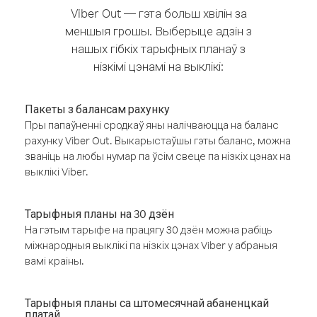
Viber Out — гэта больш хвілін за
меншыя грошы. Выберыце адзін з
нашых гібкіх тарыфных планаў з
нізкімі цэнамі на выклікі:
Пакеты з балансам рахунку
Пры папаўненні сродкаў яны налічваюцца на баланс
рахунку Viber Out. Выкарыстаўшы гэты баланс, можна
званіць на любы нумар па ўсім свеце па нізкіх цэнах на
выклікі Viber.
Тарыфныя планы на 30 дзён
На гэтым тарыфе на працягу 30 дзён можна рабіць
міжнародныя выклікі па нізкіх цэнах Viber у абраныя
вамі краіны.
Тарыфныя планы са штомесячнай абаненцкай
платай