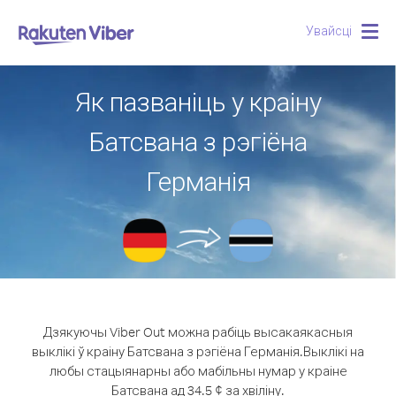
Увайсці
Togg
navig
Як пазваніць у краіну
Батсвана з рэгіёна
Германія
Дзякуючы Viber Out можна рабіць высакаякасныя
выклікі ў краіну Батсвана з рэгіёна Германія.
Выклікі на
любы стацыянарны або мабільны нумар у краіне
Батсвана ад 34.5 ¢ за хвіліну.