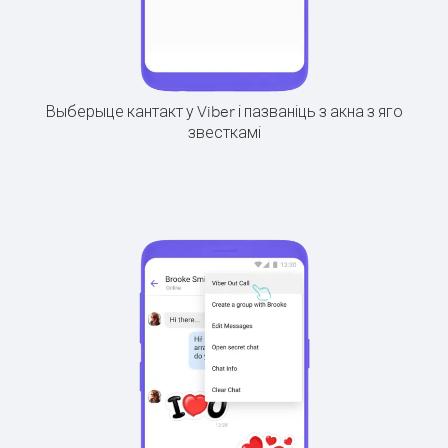
Выберыце кантакт у Viber і пазваніць з акна з яго
звесткамі