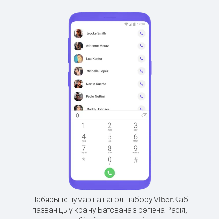
Набярыце нумар на панэлі набору Viber.
Каб
пазваніць у краіну Батсвана з рэгіёна Расія,