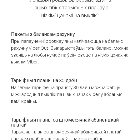
нашых гібкіх тарыфных планаў з
нізкімі цэнамі на выклікі:
Пакеты з балансам рахунку
Пры папаўненні сродкаў яны налічваюцца на баланс
рахунку Viber Out. Выкарыстаўшы гэты баланс, можна
званіць на любы нумар па ўсім свеце па нізкіх цэнах на
выклікі Viber.
Тарыфныя планы на 30 дзён
На гэтым тарыфе на працягу 30 дзён можна рабіць
міжнародныя выклікі па нізкіх цэнах Viber у абраныя
вамі краіны.
Тарыфныя планы са штомесячнай абаненцкай
платай
Тарыфны план са штомесячнай абаненцкай платай
дае вам свабоду дзеянняў — можна рабіць