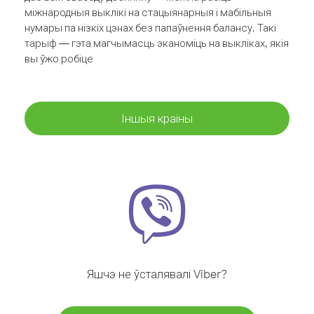
міжнародныя выклікі на стацыянарныя і мабільныя
нумары па нізкіх цэнах без папаўнення балансу. Такі
тарыф — гэта магчымасць эканоміць на выкліках, якія
вы ўжо робіце
Іншыя краіны
Яшчэ не ўсталявалі Viber?