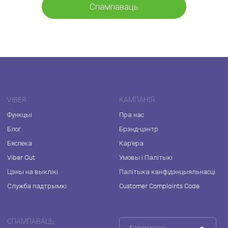
Спампаваць
VIBER
КАМПАНІЯ
Функцыі
Пра нас
Блог
Брэнд-цэнтр
Бяспека
Кар'ера
Viber Out
Умовы і Палітыкі
Цэны на выклікі
Палітыка канфідэнцыяльнасці
Служба падтрымкі
Customer Complaints Code
СПАМПАВАЦЬ
Беларуская