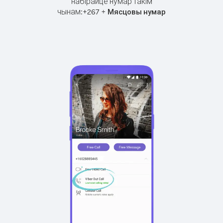
набірайце нумар такім
чынам:
+
+
267
Мясцовы нумар