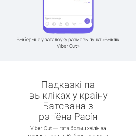
Выберыце ў загалоўку размовы пункт «Выклік
Viber Out»
Падказкі па
выкліках у краіну
Батсвана з
рэгіёна Расія
Viber Out — гэта больш хвілін за
меншыя грошы. Выберыце адзін з