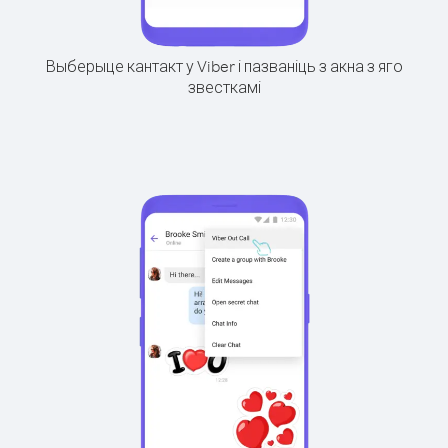
Выберыце кантакт у Viber і пазваніць з акна з яго
звесткамі