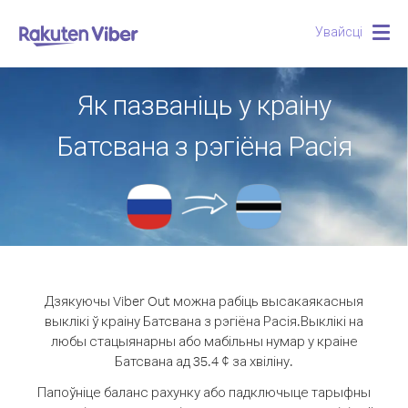
Увайсці
Togg
navig
Як пазваніць у краіну
Батсвана з рэгіёна Расія
Дзякуючы Viber Out можна рабіць высакаякасныя
выклікі ў краіну Батсвана з рэгіёна Расія.
Выклікі на
любы стацыянарны або мабільны нумар у краіне
Батсвана ад 35.4 ¢ за хвіліну.
Папоўніце баланс рахунку або падключыце тарыфны