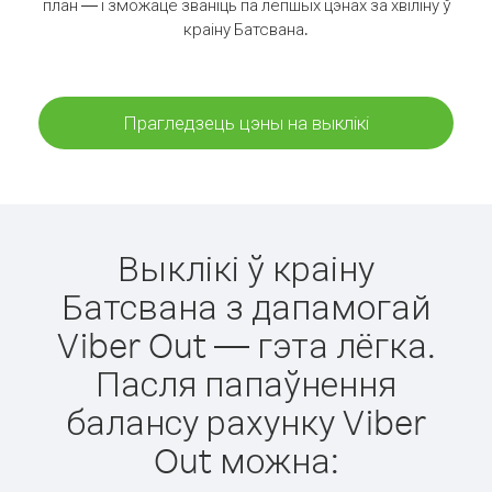
план — і зможаце званіць па лепшых цэнах за хвіліну ў
краіну Батсвана.
Прагледзець цэны на выклікі
Выклікі ў краіну
Батсвана з дапамогай
Viber Out — гэта лёгка.
Пасля папаўнення
балансу рахунку Viber
Out можна: