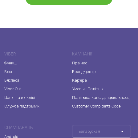
VIBER
КАМПАНІЯ
Функцыі
Пра нас
Блог
Брэнд-цэнтр
Бяспека
Кар'ера
Viber Out
Умовы і Палітыкі
Цэны на выклікі
Палітыка канфідэнцыяльнасці
Служба падтрымкі
Customer Complaints Code
СПАМПАВАЦЬ
Беларуская
Android