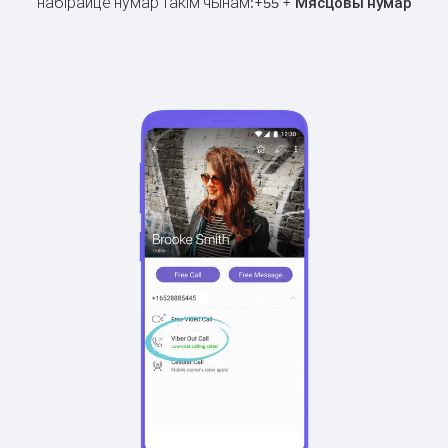
набірайце нумар такім чынам:
+
+
55
Мясцовы нумар