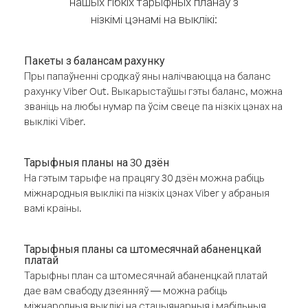
нашых гібкіх тарыфных планаў з
нізкімі цэнамі на выклікі:
Пакеты з балансам рахунку
Пры папаўненні сродкаў яны налічваюцца на баланс
рахунку Viber Out. Выкарыстаўшы гэты баланс, можна
званіць на любы нумар па ўсім свеце па нізкіх цэнах на
выклікі Viber.
Тарыфныя планы на 30 дзён
На гэтым тарыфе на працягу 30 дзён можна рабіць
міжнародныя выклікі па нізкіх цэнах Viber у абраныя
вамі краіны.
Тарыфныя планы са штомесячнай абаненцкай
платай
Тарыфны план са штомесячнай абаненцкай платай
дае вам свабоду дзеянняў — можна рабіць
міжнародныя выклікі на стацыянарныя і мабільныя