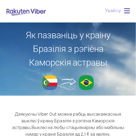
Увайсці
Togg
navig
Як пазваніць у краіну
Бразілія з рэгіёна
Каморскія астравы
Дзякуючы Viber Out можна рабіць высакаякасныя
выклікі ў краіну Бразілія з рэгіёна Каморскія
астравы.
Выклікі на любы стацыянарны або мабільны
нумар у краіне Бразілія ад 2.1 ¢ за хвіліну.