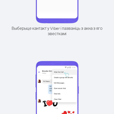
Выберыце кантакт у Viber і пазваніць з акна з яго
звесткамі