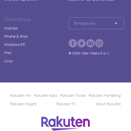
СПАМПАВАЦЬ
Беларуская
Android
iPhone & iPad
Windows PC
Mac
©
2026
Viber Media S.à r.l.
Linux
Rakuten Viki
Rakuten Kobo
Rakuten Travel
Rakuten Marketing
Rakuten Insight
Rakuten TV
About Rakuten