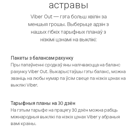
астравы
Viber Out — гэта больш хвілін за
меншыя грошы. Выберыце адзін з
нашых гібкіх тарыфных планаў з
нізкімі цэнамі на выклікі:
Пакеты з балансам рахунку
Пры папаўненні сродкаў яны налічваюцца на баланс
рахунку Viber Out. Выкарыстаўшы гэты баланс, можна
званіць на любы нумар па ўсім свеце па нізкіх цэнах на
выклікі Viber.
Тарыфныя планы на 30 дзён
На гэтым тарыфе на працягу 30 дзён можна рабіць
міжнародныя выклікі па нізкіх цэнах Viber у абраныя
вамі краіны.