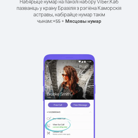
Набярыце нумар на панэлі набору Viber.
Каб
пазваніць у краіну Бразілія з рэгіёна Каморскія
астравы, набірайце нумар такім
чынам:
+
+
55
Мясцовы нумар