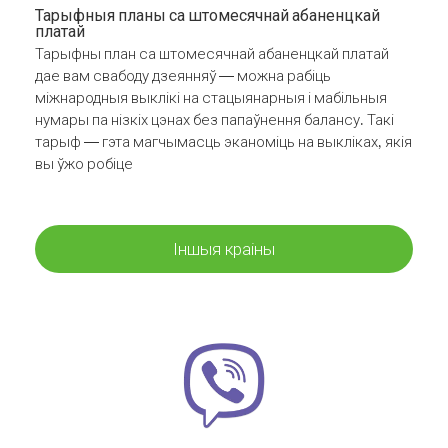
Тарыфныя планы са штомесячнай абаненцкай
платай
Тарыфны план са штомесячнай абаненцкай платай
дае вам свабоду дзеянняў — можна рабіць
міжнародныя выклікі на стацыянарныя і мабільныя
нумары па нізкіх цэнах без папаўнення балансу. Такі
тарыф — гэта магчымасць эканоміць на выкліках, якія
вы ўжо робіце
Іншыя краіны