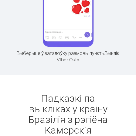
Выберыце ў загалоўку размовы пункт «Выклік
Viber Out»
Падказкі па
выкліках у краіну
Бразілія з рэгіёна
Каморскія