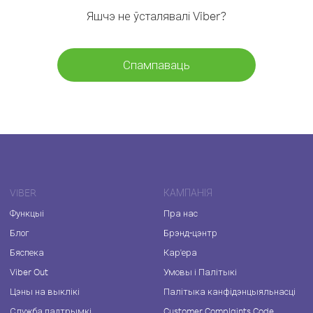
Яшчэ не ўсталявалі Viber?
Спампаваць
VIBER
КАМПАНІЯ
Функцыі
Пра нас
Блог
Брэнд-цэнтр
Бяспека
Кар'ера
Viber Out
Умовы і Палітыкі
Цэны на выклікі
Палітыка канфідэнцыяльнасці
Служба падтрымкі
Customer Complaints Code