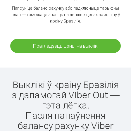
Папоўніце баланс рахунку або падключыце тарыфны
план — і зможаце званіць па лепшых цэнах за хвіліну ў
краіну Бразілія.
Прагледзець цэны на выклікі
Выклікі ў краіну Бразілія
з дапамогай Viber Out —
гэта лёгка.
Пасля папаўнення
балансу рахунку Viber