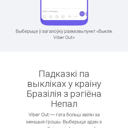
Выберыце ў загалоўку размовы пункт «Выклік
Viber Out»
Падказкі па
выкліках у краіну
Бразілія з рэгіёна
Непал
Viber Out — гэта больш хвілін за
меншыя грошы. Выберыце адзін з