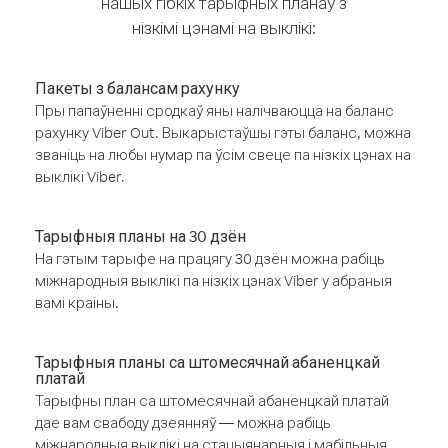
нашых гібкіх тарыфных планаў з
нізкімі цэнамі на выклікі:
Пакеты з балансам рахунку
Пры папаўненні сродкаў яны налічваюцца на баланс
рахунку Viber Out. Выкарыстаўшы гэты баланс, можна
званіць на любы нумар па ўсім свеце па нізкіх цэнах на
выклікі Viber.
Тарыфныя планы на 30 дзён
На гэтым тарыфе на працягу 30 дзён можна рабіць
міжнародныя выклікі па нізкіх цэнах Viber у абраныя
вамі краіны.
Тарыфныя планы са штомесячнай абаненцкай
платай
Тарыфны план са штомесячнай абаненцкай платай
дае вам свабоду дзеянняў — можна рабіць
міжнародныя выклікі на стацыянарныя і мабільныя