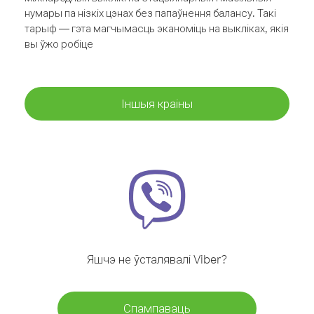
нумары па нізкіх цэнах без папаўнення балансу. Такі
тарыф — гэта магчымасць эканоміць на выкліках, якія
вы ўжо робіце
Іншыя краіны
Яшчэ не ўсталявалі Viber?
Спампаваць