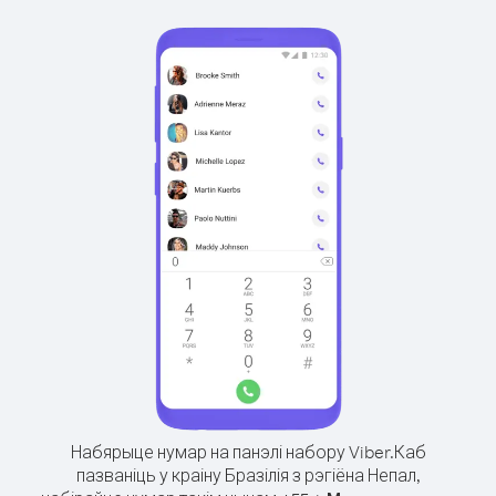
Набярыце нумар на панэлі набору Viber.
Каб
пазваніць у краіну Бразілія з рэгіёна Непал,