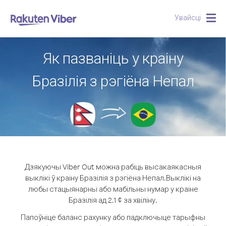
Увайсці
Togg
navig
Як пазваніць у краіну
Бразілія з рэгіёна Непал
Дзякуючы Viber Out можна рабіць высакаякасныя
выклікі ў краіну Бразілія з рэгіёна Непал.
Выклікі на
любы стацыянарны або мабільны нумар у краіне
Бразілія ад 2.1 ¢ за хвіліну.
Папоўніце баланс рахунку або падключыце тарыфны