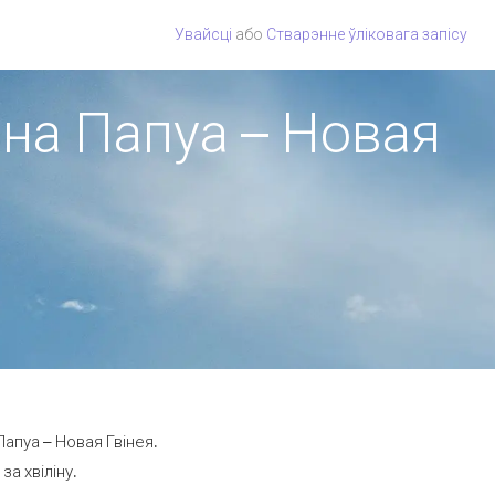
Увайсці
або
Стварэнне ўліковага запісу
іёна Папуа – Новая
Папуа – Новая Гвінея.
за хвіліну.