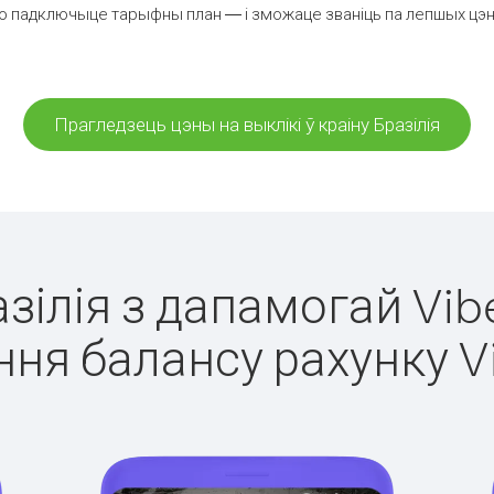
о падключыце тарыфны план — і зможаце званіць па лепшых цэнах з
Прагледзець цэны на выклікі ў краіну Бразілія
азілія з дапамогай Vib
ня балансу рахунку V