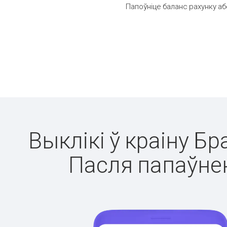
Папоўніце баланс рахунку аб
Выклікі ў краіну Бр
Пасля папаўнен