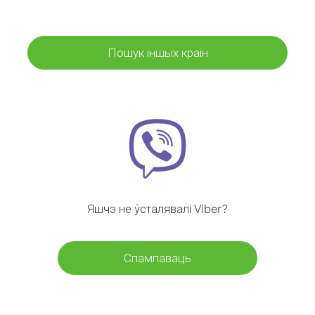
Пошук іншых краін
Яшчэ не ўсталявалі Viber?
Спампаваць