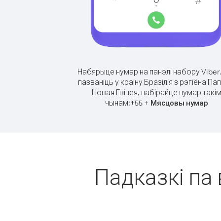
Набярыце нумар на панэлі набору Viber
пазваніць у краіну Бразілія з рэгіёна Пап
Новая Гвінея, набірайце нумар такі
чынам:
+
+
55
Мясцовы нумар
Падказкі па 