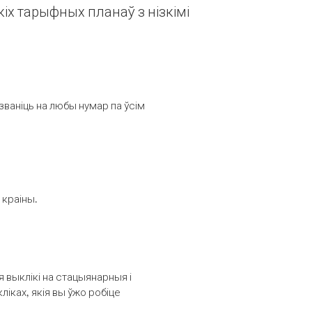
іх тарыфных планаў з нізкімі
званіць на любы нумар па ўсім
 краіны.
выклікі на стацыянарныя і
іках, якія вы ўжо робіце