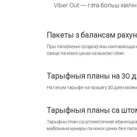
Viber Out — гэта больш хвіл
Пакеты з балансам раху
Пры папаўненні сродкаў яны налічваюцца н
свеце па нізкіх цэнах на выклікі Viber.
Тарыфныя планы на 30 д
На гэтым тарыфе на працягу 30 дзён можна 
Тарыфныя планы са штом
Тарыфны план са штомесячнай абаненцкай
мабільныя нумары па нізкіх цэнах без пап