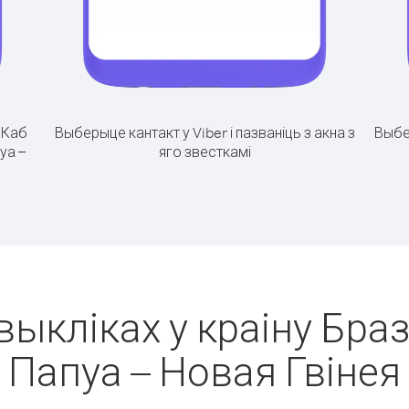
.
Каб
Выберыце кантакт у Viber і пазваніць з акна з
Выбе
уа –
яго звесткамі
м
выкліках у краіну Бразі
Папуа – Новая Гвінея