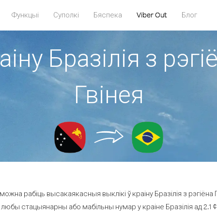
Функцыі
Суполкі
Бяспека
Viber Out
Блог
аіну Бразілія з рэг
Гвінея
ожна рабіць высакаякасныя выклікі ў краіну Бразілія з рэгіёна 
 любы стацыянарны або мабільны нумар у краіне Бразілія ад 2.1 ¢ 