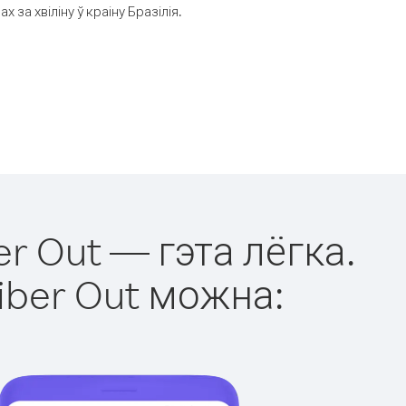
а хвіліну ў краіну Бразілія.
er Out — гэта лёгка.
iber Out можна: