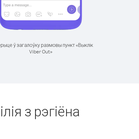
рыце ў загалоўку размовы пункт «Выклік
Viber Out»
лія з рэгіёна