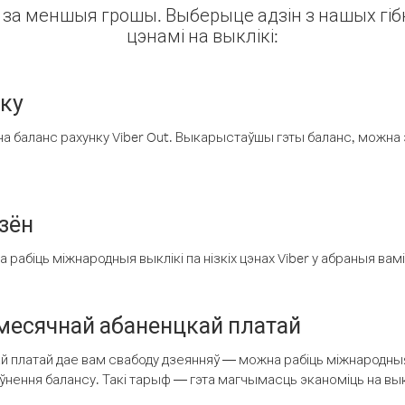
ін за меншыя грошы. Выберыце адзін з нашых гібк
цэнамі на выклікі:
нку
а баланс рахунку Viber Out. Выкарыстаўшы гэты баланс, можна 
зён
рабіць міжнародныя выклікі па нізкіх цэнах Viber у абраныя вамі
есячнай абаненцкай платай
 платай дае вам свабоду дзеянняў — можна рабіць міжнародныя 
аўнення балансу. Такі тарыф — гэта магчымасць эканоміць на выкл