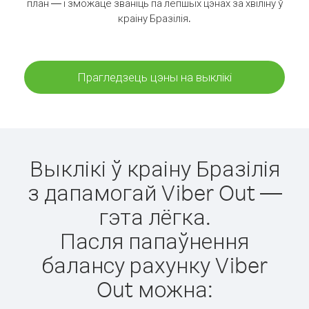
план — і зможаце званіць па лепшых цэнах за хвіліну ў
краіну Бразілія.
Прагледзець цэны на выклікі
Выклікі ў краіну Бразілія
з дапамогай Viber Out —
гэта лёгка.
Пасля папаўнення
балансу рахунку Viber
Out можна: