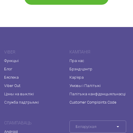
VIBER
КАМПАНІЯ
Функцыі
Пра нас
Блог
Брэнд-цэнтр
Бяспека
Кар'ера
Viber Out
Умовы і Палітыкі
Цэны на выклікі
Палітыка канфідэнцыяльнасці
Служба падтрымкі
Customer Complaints Code
СПАМПАВАЦЬ
Беларуская
Android