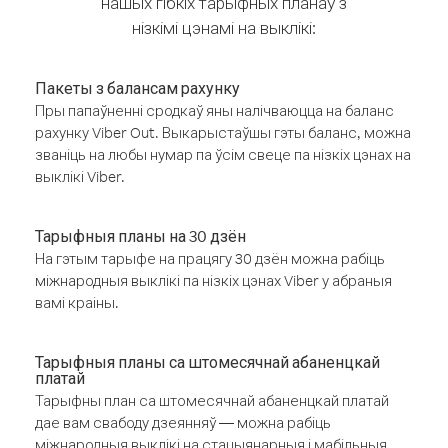
нашых гібкіх тарыфных планаў з
нізкімі цэнамі на выклікі:
Пакеты з балансам рахунку
Пры папаўненні сродкаў яны налічваюцца на баланс
рахунку Viber Out. Выкарыстаўшы гэты баланс, можна
званіць на любы нумар па ўсім свеце па нізкіх цэнах на
выклікі Viber.
Тарыфныя планы на 30 дзён
На гэтым тарыфе на працягу 30 дзён можна рабіць
міжнародныя выклікі па нізкіх цэнах Viber у абраныя
вамі краіны.
Тарыфныя планы са штомесячнай абаненцкай
платай
Тарыфны план са штомесячнай абаненцкай платай
дае вам свабоду дзеянняў — можна рабіць
міжнародныя выклікі на стацыянарныя і мабільныя